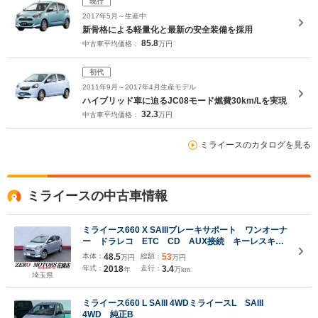
現行
2017年5月～生産中
新骨格による軽量化と最新の安全装備を採用
85.8
中古車平均価格：
万円
初代
2011年9月～2017年4月生産モデル
ハイブリッド車に迫るJC08モード燃費30km/Lを実現
32.3
中古車平均価格：
万円
ミライースのカタログを見る
ミライースの中古車情報
ミライース660 X SAIIIブレーキサポート ワンオーナ
ー ドラレコ ETC CD AUX接続 キーレスキ
ー LEDヘッドライト 電動格納ドアミラー ドアバ
本体：
48.5
総額：
53
万円
万円
イザー 横滑り防止装置 禁煙車 プライバシーガラ
年式：
2018
走行：
3.4
年
万km
ス 障害物センサー
埼玉県
ミライース660 L SAIII 4WDミライースL SAIII
4WD 純正B