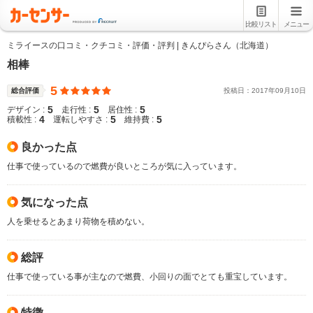
比較リスト
メニュー
ミライースの口コミ・クチコミ・評価・評判 | きんぴらさん（北海道）
相棒
5
総合評価
投稿日：
2017
年
09
月
10
日
5
5
5
デザイン :
走行性 :
居住性 :
4
5
5
積載性 :
運転しやすさ :
維持費 :
良かった点
仕事で使っているので燃費が良いところが気に入っています。
気になった点
人を乗せるとあまり荷物を積めない。
総評
仕事で使っている事が主なので燃費、小回りの面でとても重宝しています。
特徴