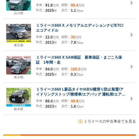
本体：
91.8
総額：
98.4
万円
万円
年式：
2025
走行：
1.1
年
万km
石川県
ミライース660 X メモリアルエディションナビ/ETC/
エコアイドル
本体：
22.0
総額：
35
万円
万円
年式：
2013
走行：
7.9
年
万km
東京都
ミライース660 X SAIII保証 新車保証・まごころ保
証 1年間・走
本体：
94.0
総額：
100.5
万円
万円
年式：
2025
走行：
0.3
年
万km
東京都
ミライース660 L新品タイヤ/ABS/横滑り防止装置/ア
イドリングストップ/禁煙車/エアバッグ 運転席/エアバ
ッグ 助手席/エアバッグ サイド/キーレス/パワーステ
本体：
88.4
総額：
99.9
万円
万円
アリング/オートライト/取扱説明書
年式：
2023
走行：
1.6
年
万km
栃木県
ミライースの中古車全てを見る