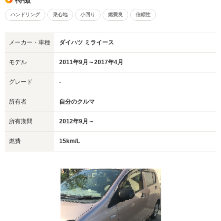
ハンドリング
乗心地
小回り
燃費良
信頼性
メーカー・車種
ダイハツ ミライース
モデル
2011年9月～2017年4月
グレード
-
所有者
自分のクルマ
所有期間
2012年9月～
燃費
15km/L