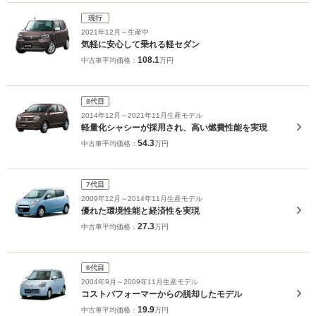
現行
2021年12月～生産中
気軽に安心して乗れる軽セダン
108.1
中古車平均価格：
万円
8代目
2014年12月～2021年11月生産モデル
軽量化シャシーが採用され、高い燃費性能を実現
54.3
中古車平均価格：
万円
7代目
2009年12月～2014年11月生産モデル
優れた環境性能と経済性を実現
27.3
中古車平均価格：
万円
6代目
2004年9月～2009年11月生産モデル
コストパフォーマーからの脱却したモデル
19.9
中古車平均価格：
万円