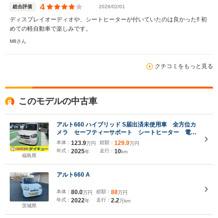
4
総合評価
2026/02/01
ディスプレイオーディオや、シートヒーターが付いていたのは良かった‼️ 初
めての軽自動車で楽しみです。
M8さん
クチコミをもっと見る
このモデルの中古車
アルト660 ハイブリッド S届出済未使用車 全方位カ
メラ セーフティーサポート シートヒーター 電動
ミラー マニュアルエアコン キーレス アイドリン
本体：
123.9
総額：
129.9
万円
万円
グストップ
年式：
2025
走行：
10
年
km
福島県
アルト660 A
本体：
80.0
総額：
88
万円
万円
年式：
2022
走行：
2.2
年
万km
茨城県