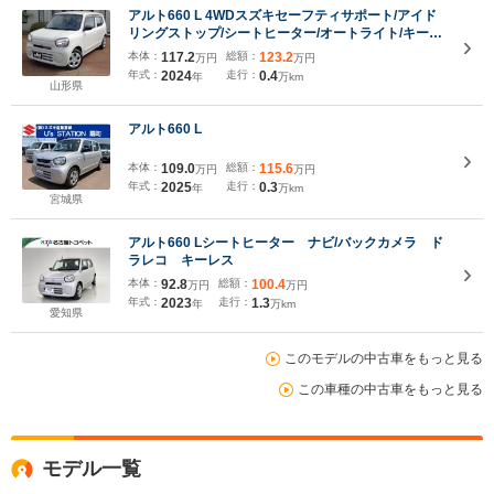
アルト660 L 4WDスズキセーフティサポート/アイド
リングストップ/シートヒーター/オートライト/キーレ
ス
本体：
117.2
総額：
123.2
万円
万円
年式：
2024
走行：
0.4
年
万km
山形県
アルト660 L
本体：
109.0
総額：
115.6
万円
万円
年式：
2025
走行：
0.3
年
万km
宮城県
アルト660 Lシートヒーター ナビ/バックカメラ ド
ラレコ キーレス
本体：
92.8
総額：
100.4
万円
万円
年式：
2023
走行：
1.3
年
万km
愛知県
このモデルの中古車をもっと見る
この車種の中古車をもっと見る
モデル一覧