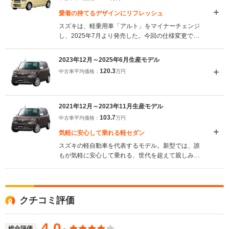
愛着の持てるデザインにリフレッシュ
スズキは、軽乗用車「アルト」をマイナーチェンジ
し、2025年7月より発売した。今回の仕様変更で
は、楕円形をモチーフにした愛着のもてるデザイン
を継承しつつ、フロントおよびリアバンパーの形状
2023年12月～2025年6月生産モデル
を変更し、ルーフエンドスポイラーを追加すること
120.3
中古車平均価格：
万円
でデザインをリフレッシュ。これにより空力性能が
向上し、ガソリン・ハイブリッド軽自動車クラス
No.1の燃費28.2km/Lを実現した。新たに設定された
車体色には、「テラコッタピンクメタリック」や
2021年12月～2023年11月生産モデル
「フォギーブルーパールメタリック」などが含ま
103.7
中古車平均価格：
万円
れ、全12パターンのラインナップとなった。さら
に、安全機能として、衝突被害軽減ブレーキや車線
気軽に安心して乗れる軽セダン
逸脱抑制機能に加えて、信号切り替わりに対応する
スズキの軽自動車を代表するモデル。新型では、誰
「発進お知らせ機能」などが標準装備され、スズキ
もが気軽に安心して乗れる、世代を超えて親しみや
コネクトにも対応している。（2025.7）
すく愛着のわくデザインが採用された。新たにマイ
ルドハイブリッド採用車がラインナップされ、軽自
動車トップとなるWLTCモード燃費27.7km/Lを達成
している。安全面も強化されており、ガラスエリア
クチコミ評価
の拡大や夜間の歩行者も検知するデュアルカメラブ
レーキサポートなどを搭載する「スズキセーフティ
サポート」と、6つのエアバッグが全車に標準装備さ
4.0
総合評価