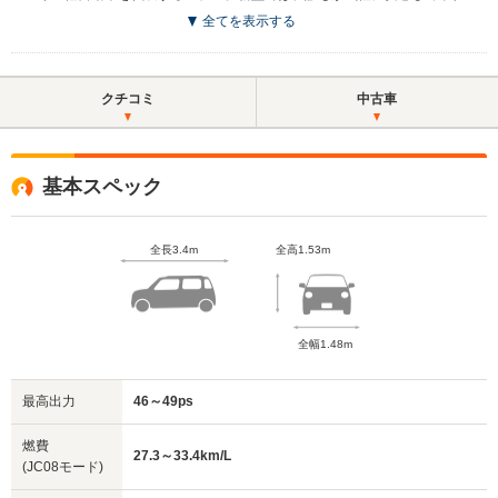
全てを表示する
クチコミ
中古車
基本スペック
全長3.4m
全高1.53m
全幅1.48m
最高出力
46～49ps
燃費
27.3～33.4km/L
(JC08モード)