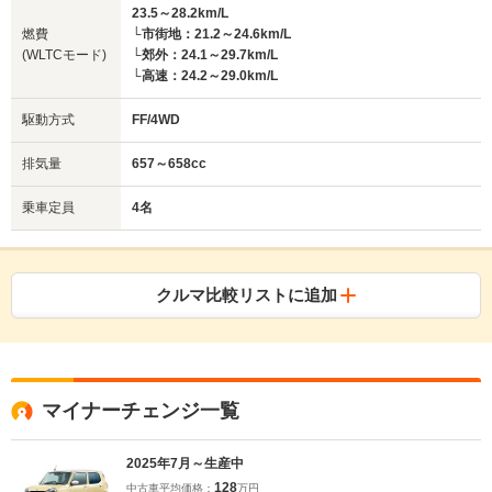
23.5～28.2km/L
燃費
└市街地：21.2～24.6km/L
(WLTCモード)
└郊外：24.1～29.7km/L
└高速：24.2～29.0km/L
駆動方式
FF/4WD
排気量
657～658cc
乗車定員
4名
クルマ比較リストに追加
マイナーチェンジ一覧
2025年7月～生産中
128
中古車平均価格：
万円