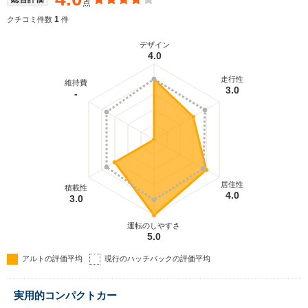
点
れている。ドライバーから手の届く位置に収納スペ
ースが豊富に用意された他、室内高や室内幅の拡大
1
クチコミ件数
件
による広い室内空間の実現など利便性も高められ
た。ボディ剛性の向上や防音・防振対策も施され、
デザイン
4.0
快適さと静粛性も高められている。（2021.12）
走行性
維持費
3.0
-
居住性
積載性
4.0
3.0
運転のしやすさ
5.0
アルトの評価平均
現行のハッチバックの評価平均
実用的コンパクトカー