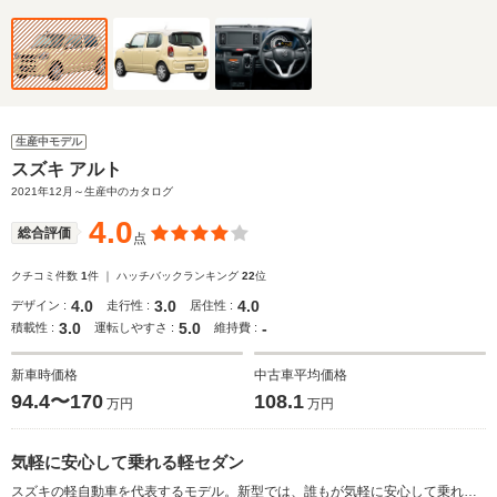
生産中モデル
スズキ アルト
2021年12月～生産中のカタログ
4.0
総合評価
点
クチコミ件数
1
件 ｜ ハッチバックランキング
22
位
4.0
3.0
4.0
デザイン :
走行性 :
居住性 :
3.0
5.0
-
積載性 :
運転しやすさ :
維持費 :
新車時価格
中古車平均価格
94.4〜170
108.1
万円
万円
気軽に安心して乗れる軽セダン
スズキの軽自動車を代表するモデル。新型では、誰もが気軽に安心して乗れる、世代を超えて親しみやすく愛着のわくデザインが採用された。新たにマイルドハイブリッド採用車がラインナップされ、軽自動車トップとなるWLTCモード燃費27.7km/Lを達成している。安全面も強化されており、ガラスエリアの拡大や夜間の歩行者も検知するデュアルカメラブレーキサポートなどを搭載する「スズキセーフティサポート」と、6つのエアバッグが全車に標準装備されている。ドライバーから手の届く位置に収納スペースが豊富に用意された他、室内高や室内幅の拡大による広い室内空間の実現など利便性も高められた。ボディ剛性の向上や防音・防振対策も施され、快適さと静粛性も高められている。（2021.12）