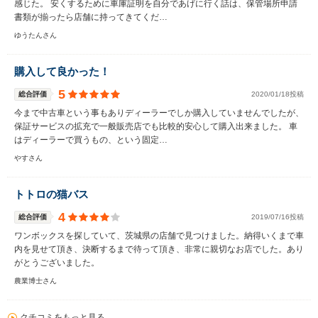
感じた。 安くするために車庫証明を自分であげに行く話は、保管場所申請
書類が揃ったら店舗に持ってきてくだ…
ゆうたんさん
購入して良かった！
5
総合評価
2020/01/18投稿
今まで中古車という事もありディーラーでしか購入していませんでしたが、
保証サービスの拡充で一般販売店でも比較的安心して購入出来ました。 車
はディーラーで買うもの、という固定…
やすさん
トトロの猫バス
4
総合評価
2019/07/16投稿
ワンボックスを探していて、茨城県の店舗で見つけました。納得いくまで車
内を見せて頂き、決断するまで待って頂き、非常に親切なお店でした。あり
がとうございました。
農業博士さん
クチコミをもっと見る