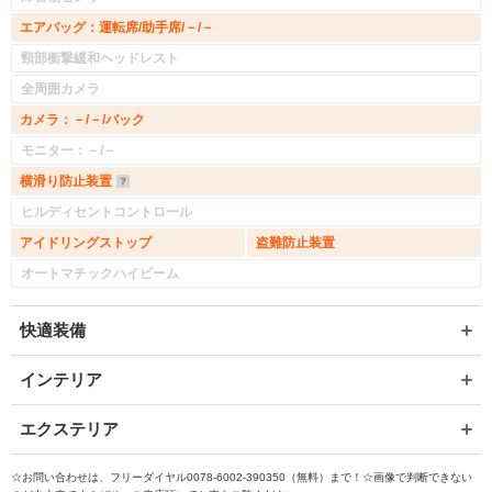
エアバッグ：運転席/助手席/－/－
頸部衝撃緩和ヘッドレスト
全周囲カメラ
カメラ：－/－/バック
モニター：－/－
横滑り防止装置
ヒルディセントコントロール
アイドリングストップ
盗難防止装置
オートマチックハイビーム
快適装備
インテリア
エクステリア
☆お問い合わせは、フリーダイヤル0078-6002-390350（無料）まで！☆画像で判断できない