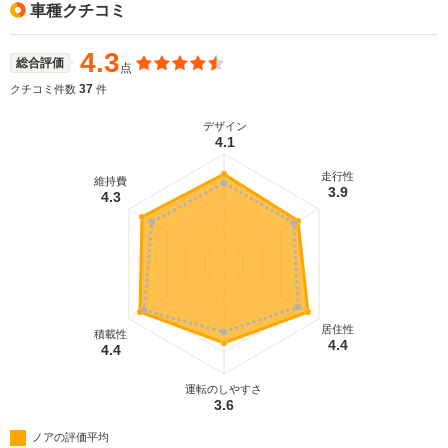
車種クチコミ
4.3
総合評価
点
37
クチコミ件数
件
デザイン
4.1
走行性
維持費
3.9
4.3
居住性
積載性
4.4
4.4
運転のしやすさ
3.6
ノアの評価平均