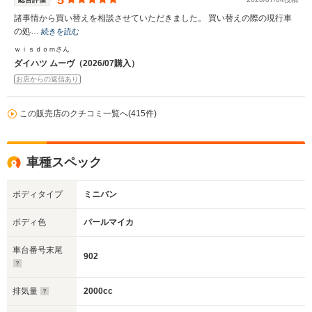
5
諸事情から買い替えを相談させていただきました。 買い替えの際の現行車
の処…
続きを読む
ｗｉｓｄｏｍさん
ダイハツ ムーヴ（2026/07購入）
お店からの返信あり
この販売店のクチコミ一覧へ(415件)
車種スペック
ボディタイプ
ミニバン
ボディ色
パールマイカ
車台番号末尾
902
排気量
2000cc