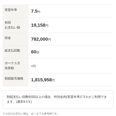
実質年率
7.5
%
初回
19,158
円
お支払い額
頭金
782,000
円
総支払回数
60
回
ボーナス月
-
円
加算額
割賦販売価格
1,815,958
円
割賦支払い回数60回以上の場合、特別金利(実質年率)7.5％がご利用でき
ます。(通常9.5％)
※上記のお支払い例は、あくまでも参考例です。