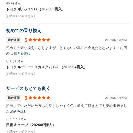
ポパイさん
トヨタ ポルテ1.5 G （2026/06購入）
お店からの返信あり
初めての乗り換え
5
総合評価
2026/07/08投稿
初めての乗り換えになりますが、とてもいい車に出会えたと思います！お店
の…
続きを読む
りょうたさん
トヨタ ルーミー1.0 カスタム G-T （2026/04購入）
お店からの返信あり
サービスもとても良く
5
総合評価
2026/07/06投稿
担当していただいた方もお話ししやすく色々教えて頂きとても安心出来まし
た
続きを読む
Ｓａｃｈｉさん
日産 キューブ（2026/07購入）
お店からの返信あり