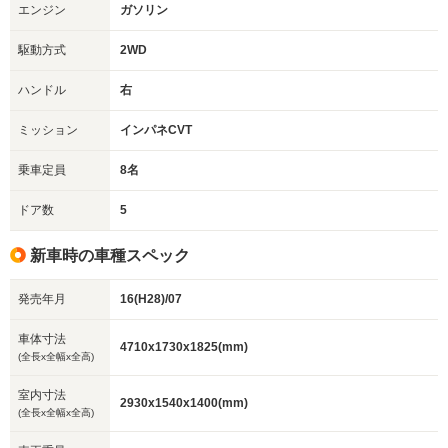
エンジン
ガソリン
駆動方式
2WD
ハンドル
右
ミッション
インパネCVT
乗車定員
8名
ドア数
5
新車時の車種スペック
発売年月
16(H28)/07
車体寸法
4710x1730x1825(mm)
(全長x全幅x全高)
室内寸法
2930x1540x1400(mm)
(全長x全幅x全高)