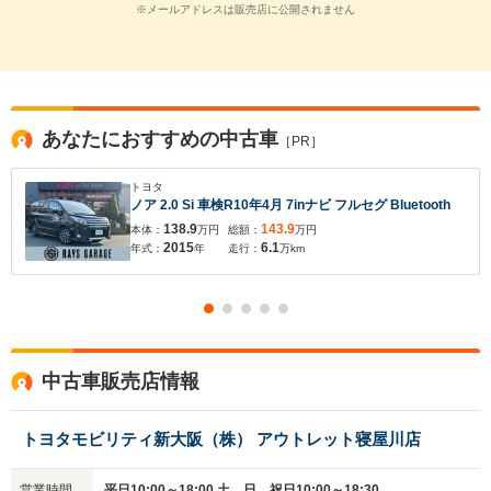
※メールアドレスは販売店に公開されません
あなたにおすすめの中古車
［PR］
トヨタ
ノア 2.0 Si 車検R10年4月 7inナビ フルセグ Bluetooth
138.9
143.9
本体：
万円
総額：
万円
2015
6.1
年式：
年
走行：
万km
中古車販売店情報
トヨタモビリティ新大阪（株） アウトレット寝屋川店
営業時間
平日10:00～18:00 土、日、祝日10:00～18:30