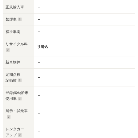
正規輸入車
－
禁煙車
－
福祉車両
－
リサイクル料
リ済込
新車物件
－
定期点検
－
記録簿
登録
済未
(届出)
－
使用車
展示・試乗車
－
レンタカー
－
アップ