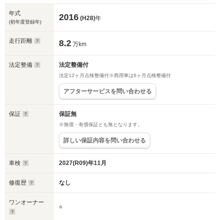
年式
2016
(H28)
年
(初年度登録年)
走行距離
8.2
万km
法定整備
法定整備付
法定12ヶ月点検整備付※商用車は6ヶ月点検整備付
アフターサービスを問い合わせる
保証
保証無
※無償・有償保証とも無となります。
詳しい保証内容を問い合わせる
車検
2027(R09)年11月
修復歴
なし
ワンオーナー
○