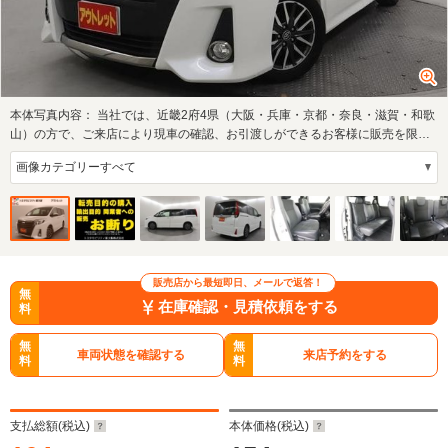
本体写真内容：
当社では、近畿2府4県（大阪・兵庫・京都・奈良・滋賀・和歌
山）の方で、ご来店により現車の確認、お引渡しができるお客様に販売を限ら
せて頂きま…
販売店から最短即日、メールで返答！
無
在庫確認・見積依頼をする
料
無
無
車両状態を確認する
来店予約をする
料
料
支払総額(税込)
本体価格(税込)