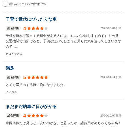
現行のミニバンの評価平均
子育て世代にぴったりな車
4
総合評価
2025/03/02投稿
子供を連れて遠出する機会がある人には、ミニバンはおすすめです！ 公共
交通機関で出掛けると、子供が泣いてしまうと周りに気を遣ってしまいます
ので…。
ヒロキチさん
満足
5
総合評価
2021/07/19投稿
とても満足のする買い物になりました。
ノアさん
まだまだ納車に日がかかる
4
総合評価
2020/10/07投稿
車両本体だけ見ると、安いのかな、と思ったが、諸費用がめちゃくちゃ高く