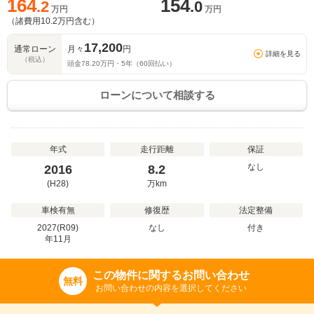
164
154
.2
.0
万円
万円
（諸費用
10.2
万円含む）
17,200
通常ローン
月々
円
詳細を見る
（税込）
頭金
78.20
万円・
5
年（
60
回払い）
ローンについて相談する
年式
走行距離
保証
なし
2016
8.2
(H28)
万
km
車検有無
修復歴
法定整備
2027(R09)
なし
付き
年
11
月
この物件に関するお問い合わせ
無料
お問い合わせの内容を選択してください