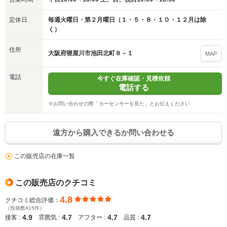
定休日
毎週火曜日・第２月曜日（１・５・８・１０・１２月は除
く）
住所
大阪府寝屋川市池田北町８－１
MAP
入力途中の情報を保存しますか？
電話
今すぐ在庫確認・見積依頼
※次回問い合わせをする際に自動入力されます
電話する
※保存された情報は
90
日で破棄されます
※お問い合わせの際「カーセンサーを見た」とお伝えください
いいえ
はい
遠方から購入できるか問い合わせる
この販売店の在庫一覧
この販売店のクチコミ
4.8
クチコミ総合評価：
（投稿数415件）
4.9
4.7
4.7
4.7
接客 :
雰囲気 :
アフター :
品質 :