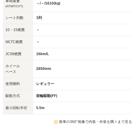
車両重量
－/－/1610(kg)
(AT/MT/CVT)
シート列数
3列
10・15燃費
－
WLTC燃費
－
JC08燃費
16km/L
ホイール
2850mm
ベース
使用燃料
レギュラー
駆動方式
前輪駆動(FF)
最小回転半径
5.5m
新車の360°画像で内装・外装を隅々まで見る