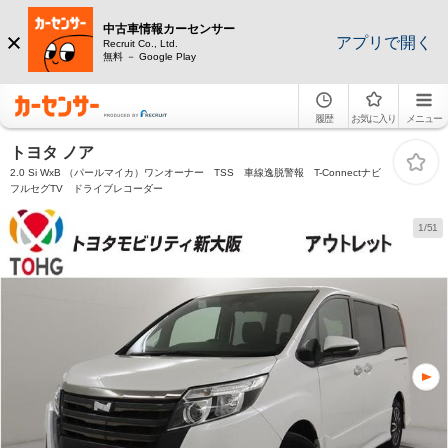
中古車情報カーセンサー
アプリで開く
Recruit Co., Ltd.
無料 － Google Play
履歴
お気に入り
メニュー
トヨタ ノア
2.0 Si WxB （パールマイカ）ワンオーナー TSS 車線逸脱警報 T-Connectナビ
フルセグTV ドライブレコーダー
1/51