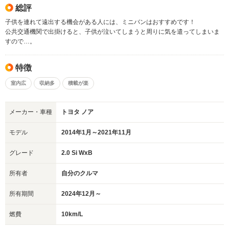
総評
子供を連れて遠出する機会がある人には、ミニバンはおすすめです！
公共交通機関で出掛けると、子供が泣いてしまうと周りに気を遣ってしまいま
すので…。
特徴
室内広
収納多
積載が楽
メーカー・車種
トヨタ ノア
モデル
2014年1月～2021年11月
グレード
2.0 Si WxB
所有者
自分のクルマ
所有期間
2024年12月～
燃費
10km/L