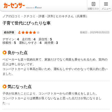
比較リスト
メニュー
ノアの口コミ・クチコミ・評価・評判 | ヒロキチさん（兵庫県）
子育て世代にぴったりな車
4
総合評価
投稿日：
2025
年
03
月
02
日
4
4
5
デザイン :
走行性 :
居住性 :
5
4
3
積載性 :
運転しやすさ :
維持費 :
良かった点
ベビーカーも楽々収納出来て、家族だけでなく両親も乗せられるため、室内の
広さは申し分ないです。
コンパクトカーより車高が高いため、運転もしやすいのかなって個人的に思い
ました。
気になった点
子供が出来たことにより、コンパクトカーからの乗り換えをしました。
コンパクトカーよりは燃費が良くないなぁと思った点だけが気になりまし
た…。