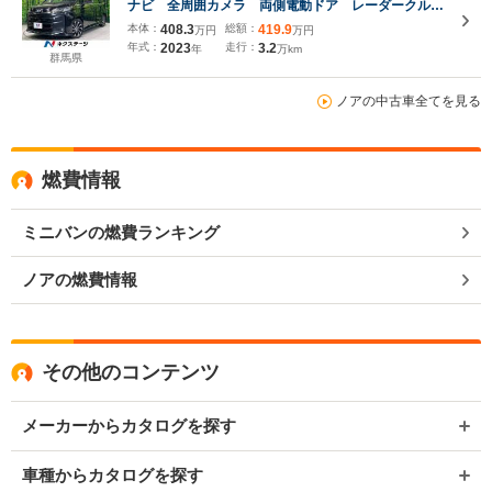
ナビ 全周囲カメラ 両側電動ドア レーダークルー
ズコントロール シートヒーター ステアリングヒー
本体：
408.3
総額：
419.9
万円
万円
ター ダブルエアコン 電動リアゲート ETC2.0
年式：
2023
走行：
3.2
年
万km
衝突被害軽減装置 禁煙車
群馬県
ノアの中古車全てを見る
燃費情報
ミニバンの燃費ランキング
ノアの燃費情報
その他のコンテンツ
メーカーからカタログを探す
車種からカタログを探す