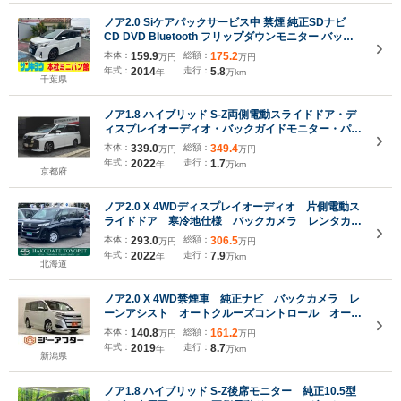
ノア2.0 Siケアパックサービス中 禁煙 純正SDナビ
CD DVD Bluetooth フリップダウンモニター バック
カメラ ETC 両側電動スライド LEDオートライト スマ
本体：
159.9
総額：
175.2
万円
万円
ートキー デュアルオートAC ロールサンシェード フ
年式：
2014
走行：
5.8
年
万km
ォグランプ アルミ
千葉県
ノア1.8 ハイブリッド S-Z両側電動スライドドア・デ
ィスプレイオーディオ・バックガイドモニター・パワ
ーバックドア・シートヒーター・ハンドルヒーター・
本体：
339.0
総額：
349.4
万円
万円
ETC
年式：
2022
走行：
1.7
年
万km
京都府
ノア2.0 X 4WDディスプレイオーディオ 片側電動ス
ライドドア 寒冷地仕様 バックカメラ レンタカー
UP
本体：
293.0
総額：
306.5
万円
万円
年式：
2022
走行：
7.9
年
万km
北海道
ノア2.0 X 4WD禁煙車 純正ナビ バックカメラ レ
ーンアシスト オートクルーズコントロール オート
LEDヘッドライト 片側電動スライドドア ダブルエ
本体：
140.8
総額：
161.2
万円
万円
アコン アイドリングストップ 衝突被害軽減ブレー
年式：
2019
走行：
8.7
年
万km
キ ETC
新潟県
ノア1.8 ハイブリッド S-Z後席モニター 純正10.5型