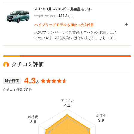
2014年1月～2014年3月生産モデル
133.3
中古車平均価格：
万円
ハイブリッドモデルも加わった3代目
人気の5ナンバーサイズ背高ミニバンの3代目。広く
て使いやすい箱型の魅力はそのままに、よりエモー
ショナルなデザインとなっている。フロントフェイ
スは親近感と誠実さが表現され、アンダーグリルと
連続する大型フロントグリルの採用などによって、
堂々とした佇まいとなっている。インテリアでは、
クチコミ評価
メーターパネルフードが低く設定されるなど、見晴
らしの良さと広々感が演出されている。また、ラゲ
ージの床下収納スペースが拡大されるなど、ユーテ
4.3
総合評価
点
ィリティ性能も向上。エンジンは2Lのガソリンに加
え、1.8Lアトキンソンサイクル＋モーターのハイブ
37
クチコミ件数
件
リッドが新たに用意されている。燃費性能も改善さ
れており、JC08モード燃費は前車が
デザイン
4.1
16.0km/L（2WDモデル）、後車は23.8km/Lを達成し
ている（2014.1）
走行性
維持費
3.9
3.6