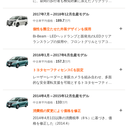
に、昼間の歩行者も検知対象に加えたプリクラッシ
ュセーフティが採用された。また、駐車場などでア
クセルとブレーキのペダル踏み間違い時における衝
2017年7月～2018年12月生産モデル
突被害軽減に寄与する、インテリジェンスクリアラ
189.7
中古車平均価格：
万円
ンスソナーが新たに設定されている（2019.1）
個性を際立たせた外装デザインを採用
Bi-Beam・LEDヘッドランプと面発光のLEDクリア
ランスランプの採用や、フロントグリルとリアコン
ビランプの意匠変更などにより、精悍さをより前面
に押し出したスタイルになった。また、充電用USB
2016年1月～2017年6月生産モデル
端子など、使い勝手の良い室内装備も採用。静粛性
157.3
中古車平均価格：
万円
や乗り心地の向上も図られた（2017.7）
トヨタセーフティセンスCを設定
レーザーレーダーと単眼カメラを組み合わせ、多面
的な安全運転支援を可能とするトヨタセーフティセ
ンスCを一部グレードに標準装備。その他のグレー
ドにもオプション設定された。また、ハイブリッド
2014年4月～2015年12月生産モデル
車にフロント大型バンパーなどの専用エアロパーツ
133
中古車平均価格：
万円
装着グレードが設定された（2016.1）
消費税の変更により価格を修正
2014年4月1日以降の消費税率（8％）に基づき、価
格を修正した（2014.4）