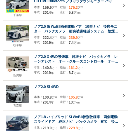
CD DVD Bluetooth フリップダウンモニター バック
カメラ ETC 両側電動スライド LEDオートライト スマ
本体：
159.9
総額：
175.2
万円
万円
ートキー デュアルオートAC ロールサンシェード フ
年式：
2014
走行：
5.8
年
万km
ォグランプ アルミ
千葉県
ノア2.0 Si WxBII両側電動ドア 10型ナビ 後席モニ
ター バックカメラ 衝突被害軽減システム 禁煙
車 ドラレコ コーナーセンサー スマートキー
本体：
222.4
総額：
239.9
万円
万円
LEDヘッド ビルトインETC クルコン 純正16イン
年式：
2019
走行：
7.4
年
万km
チアルミ
岐阜県
ノア2.0 X 4WD禁煙車 純正ナビ バックカメラ レ
ーンアシスト オートクルーズコントロール オート
LEDヘッドライト 片側電動スライドドア ダブルエ
本体：
140.8
総額：
161.2
万円
万円
アコン アイドリングストップ 衝突被害軽減ブレー
年式：
2019
走行：
8.7
年
万km
キ ETC
新潟県
ノア2.0 Si 4WD
本体：
100.8
総額：
105.8
万円
万円
年式：
2014
走行：
13
年
万km
青森県
ノア1.8 ハイブリッド Si WxBII特別仕様車 両側電動
スライドドア 純正ナビ バックカメラ ETC 後席
サンシェード シートヒーター 衝突被害軽減 純正
本体：
219.0
総額：
229.8
万円
万円