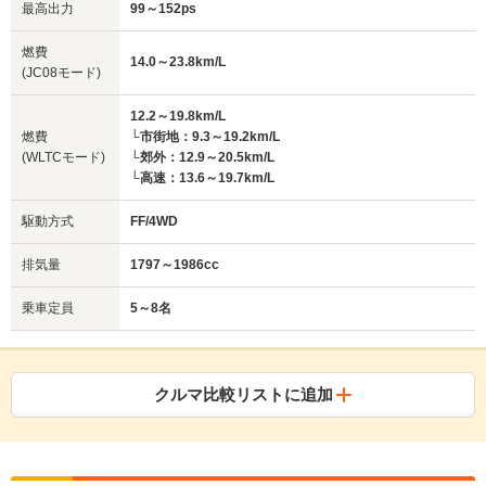
最高出力
99～152ps
燃費
14.0～23.8km/L
(JC08モード)
12.2～19.8km/L
燃費
└市街地：9.3～19.2km/L
(WLTCモード)
└郊外：12.9～20.5km/L
└高速：13.6～19.7km/L
駆動方式
FF/4WD
排気量
1797～1986cc
乗車定員
5～8名
クルマ比較リストに追加