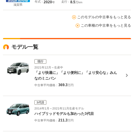
アルミホイール
年式：
2020
走行：
8.5
年
万km
滋賀県
このモデルの中古車をもっと見る
この車種の中古車をもっと見る
モデル一覧
現行
2021年12月～生産中
「より快適に」「より便利に」「より安心な」みん
なのミニバン
369.3
中古車平均価格：
万円
3代目
2014年1月～2021年11月生産モデル
ハイブリッドモデルも加わった3代目
211.3
中古車平均価格：
万円