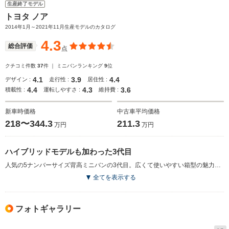
生産終了モデル
トヨタ ノア
2014年1月～2021年11月生産モデルのカタログ
4.3
総合評価
点
クチコミ件数
37
件 ｜ ミニバンランキング
9
位
4.1
3.9
4.4
デザイン :
走行性 :
居住性 :
4.4
4.3
3.6
積載性 :
運転しやすさ :
維持費 :
新車時価格
中古車平均価格
218〜344.3
211.3
万円
万円
ハイブリッドモデルも加わった3代目
人気の5ナンバーサイズ背高ミニバンの3代目。広くて使いやすい箱型の魅力はそのままに、よりエモーショナルなデザインとなっている。フロントフェイスは親近感と誠実さが表現され、アンダーグリルと連続する大型フロントグリルの採用などによって、堂々とした佇まいとなっている。インテリアでは、メーターパネルフードが低く設定されるなど、見晴らしの良さと広々感が演出されている。また、ラゲージの床下収納スペースが拡大されるなど、ユーティリティ性能も向上。エンジンは2Lのガソリンに加え、1.8Lアトキンソンサイクル＋モーターのハイブリッドが新たに用意されている。燃費性能も改善されており、JC08モード燃費は前車が16.0km/L（2WDモデル）、後車は23.8km/Lを達成している（2014.1）
全てを表示する
フォトギャラリー