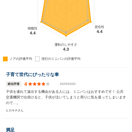
居住性
積載性
4.4
4.4
運転のしやすさ
4.3
ノアの評価平均
現行のミニバンの評価平均
子育て世代にぴったりな車
4
総合評価
2025/03/02
子供を連れて遠出する機会がある人には、ミニバンはおすすめです！ 公共
交通機関で出掛けると、子供が泣いてしまうと周りに気を遣ってしまいます
ので…。
ヒロキチさん
満足