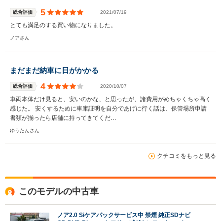
5
総合評価
2021/07/19
とても満足のする買い物になりました。
ノアさん
まだまだ納車に日がかかる
4
総合評価
2020/10/07
車両本体だけ見ると、安いのかな、と思ったが、諸費用がめちゃくちゃ高く
感じた。 安くするために車庫証明を自分であげに行く話は、保管場所申請
書類が揃ったら店舗に持ってきてくだ…
ゆうたんさん
クチコミをもっと見る
このモデルの中古車
ノア2.0 Siケアパックサービス中 禁煙 純正SDナビ