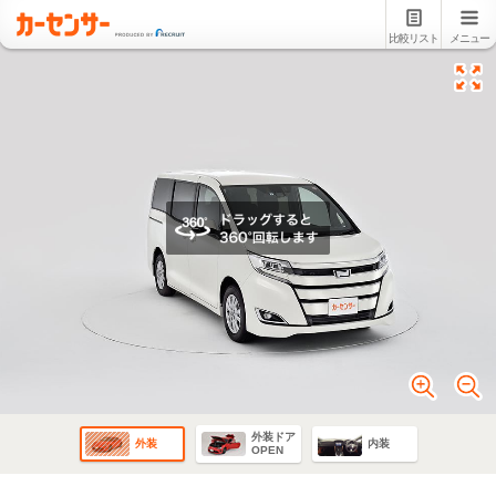
比較リスト
メニュー
外装ドア
外装
内装
OPEN