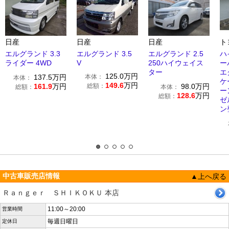
日産
日産
日産
ト
エルグランド 3.3
エルグランド 3.5
エルグランド 2.5
ハ
ライダー 4WD
V
250ハイウェイス
ー
ター
エ
125.0
万円
137.5
万円
本体：
本体：
ケ
149.6
万円
161.9
万円
総額：
98.0
万円
総額：
本体：
ー
128.6
万円
総額：
ゼ
ン
中古車販売店情報
▲上へ戻る
Ｒａｎｇｅｒ ＳＨＩＫＯＫＵ 本店
11:00～20:00
営業時間
毎週日曜日
定休日