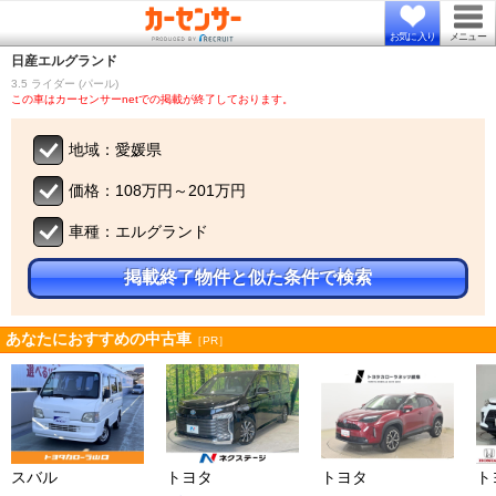
お気に入り
メニュー
日産
エルグランド
3.5 ライダー (パール)
この車はカーセンサーnetでの掲載が終了しております。
地域：愛媛県
価格：108万円～201万円
車種：エルグランド
掲載終了物件と似た条件で検索
あなたにおすすめの中古車
［PR］
スバル
トヨタ
トヨタ
ト