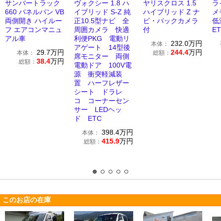
サンバートラック
ヴォクシー 1.8 ハ
ヤリスクロス 1.5
ラ
660 パネルバン VB
イブリッド S-Z 純
ハイブリッド Z ナ
メ
両側開き ハイルー
正10.5型ナビ 全
ビ・バックカメラ
低
フ エアコンマニュ
周囲カメラ 快適
付
E
アル車
利便PKG 電動リ
232.0
万円
本体：
アゲート 14型後
29.7
万円
244.4
万円
本体：
総額：
席モニター 両側
38.4
万円
総額：
電動ドア 100V電
源 衝突軽減装
置 ハーフレザー
シート ドラレ
コ コーナーセン
サー LEDヘッ
ド ETC
398.4
万円
本体：
415.9
万円
総額：
このお店の在庫