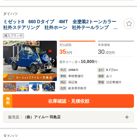
ダイハツ
ミゼットII 660 Dタイプ 4MT 全塗装2トーンカラー
社外ステアリング 社外ホーン 社外テールランプ 社
外アルミホイール 社外フェンダーカバー ETC
購入プラン付
支払総額
本体価格
35
30.
0
万円
万円
10,800
通常ローン
月々
円
年式
1996
年
走行
9.7
万km
車検
車検整備付
修復
あり
保証
保証無
整備
法定整備付
住所
岐阜県羽島市
無
在庫確認・見積依頼
料
販売店：
（株）アイルー 羽島店
ダイハツ