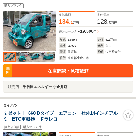
オ ETC バックカメラ ウッドステアリング フォグ
購入プラン付
ランプ オリジナルデカール オリジナル塗装
支払総額
本体価格
134.
128.
1
0
万円
万円
19,500
通常ローン
月々
円
年式
1999
年
走行
4.2
万km
車検
'27/09
修復
なし
保証
保証無
整備
法定整備付
住所
東京都小金井市
無
在庫確認・見積依頼
料
販売店：
千代田エネルギー 小金井店
ダイハツ
ミゼットII 660 Dタイプ エアコン 社外14インチアル
ミ ETC車載器 ドラレコ
販売店保証
購入プラン付