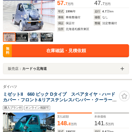
57.
47.
7
7
万円
万円
年式
1996
年
走行
4.7
万km
車検
車検整備付
修復
なし
保証
保証付
整備
法定整備付
住所
北海道札幌市東区
無
在庫確認・見積依頼
料
販売店：
カードゥ北海道
ダイハツ
ミゼットII 660 ピック Dタイプ スペアタイヤ・ハード
カバー・フロント&リアステンレスバンパー・クーラー・
純正AMラジオチューナー・キー2本
購入プラン付
オンライン相談可
支払総額
本体価格
148.
141.
8
5
万円
万円
年式
1997
年
走行
0.6
万km