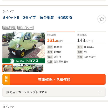
ダイハツ
ミゼットII Dタイプ 荷台架装 全塗装済
販売店保証
購入プラン付
支払総額
本体価格
161.
148.
8
0
万円
万円
年式
1997
年
走行
10.8
万km
車検
'27/12
修復
なし
保証
保証付
整備
法定整備付
住所
佐賀県鳥栖市
無
在庫確認・見積依頼
料
販売店：
カーショップトヨマス
ダイハツ