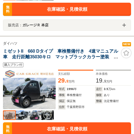
無
在庫確認・見積依頼
料
販売店：
ガレージＲ 本店
ダイハツ
NEW
ミゼットII 660 Dタイプ 車検整備付き 4速マニュアル
車 走行距離35030キロ マットブラックカラー塗装 最
大積載量150キロ momoステアリング 貨物用鉄ホイー
購入プラン付
ル ゴムマット
支払総額
本体価格
29.
19.
9
9
万円
万円
年式
1996
年
走行
3.5
万km
車検
車検整備付
修復
あり
保証
保証無
整備
法定整備付
住所
千葉県野田市
無
在庫確認・見積依頼
料