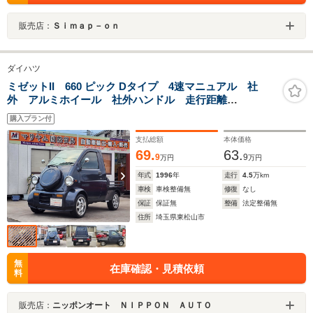
販売店：
Ｓｉｍａｐ－ｏｎ
ダイハツ
ミゼットII 660 ピック Dタイプ 4速マニュアル 社
外 アルミホイール 社外ハンドル 走行距離
44100KM 社外 CD
購入プラン付
支払総額
本体価格
69.
63.
9
9
万円
万円
年式
1996
年
走行
4.5
万km
車検
車検整備無
修復
なし
保証
保証無
整備
法定整備無
住所
埼玉県東松山市
無
在庫確認・見積依頼
料
販売店：
ニッポンオート ＮＩＰＰＯＮ ＡＵＴＯ