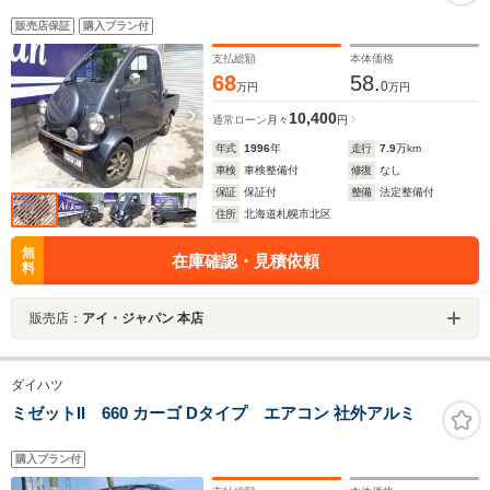
販売店保証
購入プラン付
支払総額
本体価格
68
58.
0
万円
万円
10,400
通常ローン
月々
円
年式
1996
年
走行
7.9
万km
車検
車検整備付
修復
なし
保証
保証付
整備
法定整備付
住所
北海道札幌市北区
無
在庫確認・見積依頼
料
販売店：
アイ・ジャパン 本店
ダイハツ
ミゼットII 660 カーゴ Dタイプ エアコン 社外アルミ
購入プラン付