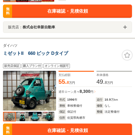
無
在庫確認・見積依頼
料
販売店：
株式会社幸新自動車
ダイハツ
ミゼットII 660 ピック Dタイプ
販売店保証
購入プラン付
オンライン相談可
支払総額
本体価格
55.
49.
8
8
万円
万円
8,300
通常ローン
月々
円
年式
1996
年
走行
10.9
万km
車検
車検整備付
修復
なし
保証
保証付
整備
法定整備付
住所
佐賀県鳥栖市
無
在庫確認・見積依頼
料