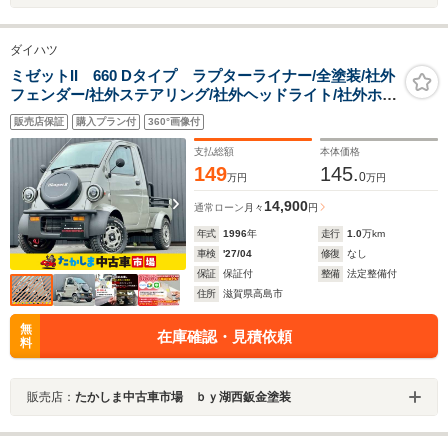
ダイハツ
ミゼットII 660 Dタイプ ラプターライナー/全塗装/社外
フェンダー/社外ステアリング/社外ヘッドライト/社外ホイ
ール/新品マッドタイヤ
販売店保証
購入プラン付
360°画像付
支払総額
本体価格
149
145.
0
万円
万円
14,900
通常ローン
月々
円
年式
1996
年
走行
1.0
万km
車検
'27/04
修復
なし
保証
保証付
整備
法定整備付
住所
滋賀県高島市
無
在庫確認・見積依頼
料
販売店：
たかしま中古車市場 ｂｙ湖西鈑金塗装