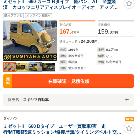
ミゼットII 660 カーゴ Rタイプ 軽バン AT 全塗装
済 カロッツェリアディスプレイオーディオ アップル
カープレイ 社外14インチAW Bluetooth Bカメラ
購入プラン付
オンライン相談可
支払総額
本体価格
167.
159.
4
0
万円
万円
24,200
通常ローン
月々
円
年式
1997
年
走行
5.1
万km
車検
車検整備付
修復
なし
保証
保証無
整備
法定整備付
住所
愛知県西尾市
無
在庫確認・見積依頼
料
販売店：
スギヤマ自動車
ダイハツ
NEW
ミゼットII 660 Dタイプ ユーザー買取車/実 走
行/MT載替5速ミッション/修復歴無/タイミングベルト交