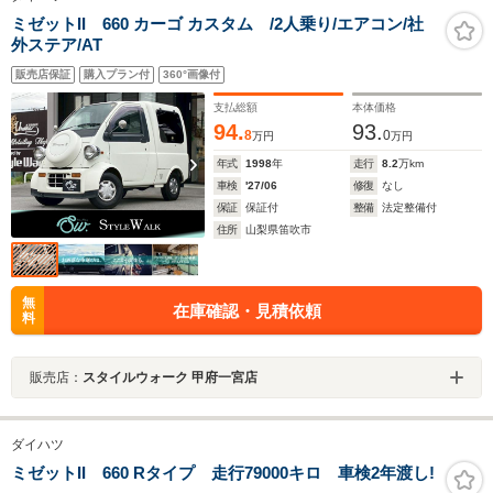
ミゼットII 660 カーゴ カスタム /2人乗り/エアコン/社
外ステア/AT
販売店保証
購入プラン付
360°画像付
支払総額
本体価格
94.
93.
8
0
万円
万円
年式
1998
年
走行
8.2
万km
車検
'27/06
修復
なし
保証
保証付
整備
法定整備付
住所
山梨県笛吹市
無
在庫確認・見積依頼
料
販売店：
スタイルウォーク 甲府一宮店
ダイハツ
ミゼットII 660 Rタイプ 走行79000キロ 車検2年渡し!