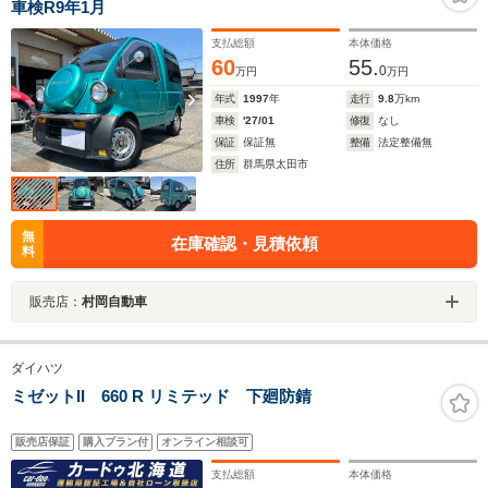
車検R9年1月
支払総額
本体価格
60
55.
0
万円
万円
年式
1997
年
走行
9.8
万km
車検
'27/01
修復
なし
保証
保証無
整備
法定整備無
住所
群馬県太田市
無
在庫確認・見積依頼
料
販売店：
村岡自動車
ダイハツ
ミゼットII 660 R リミテッド 下廻防錆
販売店保証
購入プラン付
オンライン相談可
支払総額
本体価格