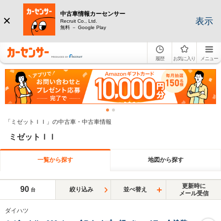
中古車情報カーセンサー
表示
Recruit Co., Ltd.
無料 － Google Play
履歴
お気に入り
メニュー
「ミゼットＩＩ」の中古車・中古車情報
ミゼットＩＩ
一覧から探す
地図から探す
更新時に
90
絞り込み
並べ替え
台
メール受信
ダイハツ