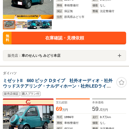
車検
車検整備付
修復
なし
保証
保証無
整備
法定整備付
住所
群馬県みどり市
無
在庫確認・見積依頼
料
販売店：
車のせんいち みどり本店
ダイハツ
ミゼットII 660 ピック Dタイプ 社外オーディオ・社外
ウッドステアリング・ナルディホーン・社外LEDライ
ト・マット
販売店保証
購入プラン付
支払総額
本体価格
69
59.
0
万円
万円
年式
1996
年
走行
3.7
万km
車検
車検整備付
修復
なし
保証
保証付
整備
法定整備付