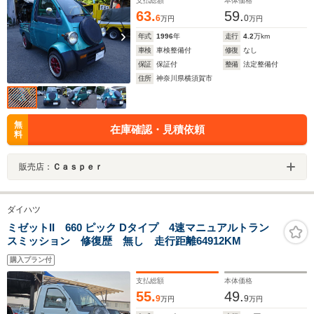
支払総額
本体価格
63.
59.
6
0
万円
万円
年式
1996
年
走行
4.2
万km
車検
車検整備付
修復
なし
保証
保証付
整備
法定整備付
住所
神奈川県横須賀市
無
在庫確認・見積依頼
料
販売店：
Ｃａｓｐｅｒ
ダイハツ
ミゼットII 660 ピック Dタイプ 4速マニュアルトラン
スミッション 修復歴 無し 走行距離64912KM
購入プラン付
支払総額
本体価格
55.
49.
9
9
万円
万円