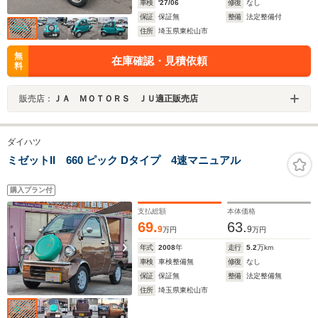
車検
'27/06
修復
なし
保証
保証無
整備
法定整備付
住所
埼玉県東松山市
無
在庫確認・見積依頼
料
販売店：
ＪＡ ＭＯＴＯＲＳ ＪＵ適正販売店
ダイハツ
ミゼットII 660 ピック Dタイプ 4速マニュアル
購入プラン付
支払総額
本体価格
69.
63.
9
9
万円
万円
年式
2008
年
走行
5.2
万km
車検
車検整備無
修復
なし
保証
保証無
整備
法定整備無
住所
埼玉県東松山市