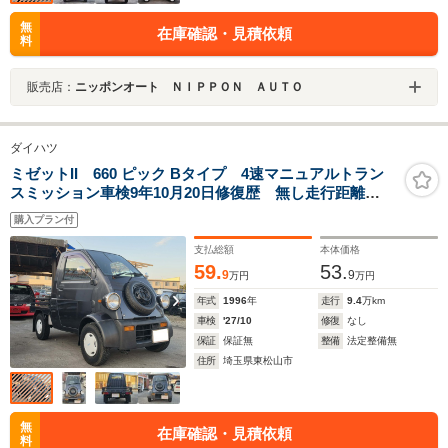
無
在庫確認・見積依頼
料
販売店：
ニッポンオート ＮＩＰＰＯＮ ＡＵＴＯ
ダイハツ
ミゼットII 660 ピック Bタイプ 4速マニュアルトラン
スミッション車検9年10月20日修復歴 無し走行距離
94036KM 20
購入プラン付
支払総額
本体価格
59.
53.
9
9
万円
万円
年式
1996
年
走行
9.4
万km
車検
'27/10
修復
なし
保証
保証無
整備
法定整備無
住所
埼玉県東松山市
無
在庫確認・見積依頼
料