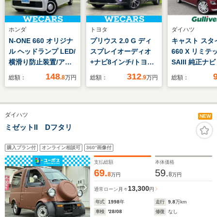
ホンダ
トヨタ
ダイハツ
N-ONE 660 オリジナ
プリウス 2.0 G ディ
キャスト スタ
ル ヘッドランプ LED/
スプレイオーディオ
660 X リミテ
横滑り防止装置/アイ
+ナビ8インチ/トヨタ
SAIII 純正ナ
ドリングストップ/ホ
セーフティセンス/シ
カメラ ドラレ
148
312
総額：
.8
万円
総額：
.9
万円
総額：
ンダセンシング/禁煙
ートヒーター 前席/パ
ブレ
車/エアバッグ 運転席/
ノラミックビューモニ
エアバッグ 助手席/エ
ター/車線逸脱防止支
ダイハツ
アバッグ サイド/パワ
援システム/ドライブ
NEW
ーウインドウ/エンジ
レコーダー 社外
ミゼットII Dフタリ
ンスタートボタン
購入プラン付
オンライン相談可
360°画像付
支払総額
本体価格
69.
59.
8
8
万円
万円
13,300
通常ローン
月々
円
年式
1998
年
走行
9.8
万km
車検
'28/08
修復
なし