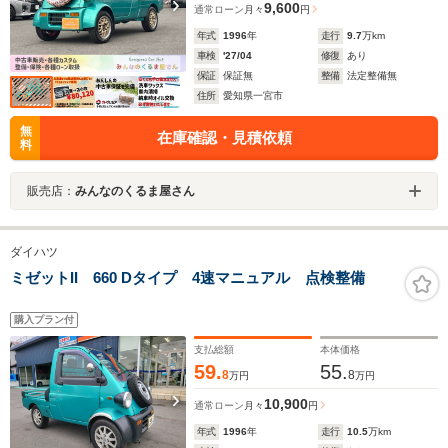
9,600
通常ローン
月々
円
年式
1996
年
走行
9.7
万km
車検
'27/04
修復
あり
保証
保証無
整備
法定整備無
住所
愛知県一宮市
無
在庫確認・見積依頼
料
販売店：
みんなのくるま屋さん
ダイハツ
ミゼットII 660 Dタイプ 4速マニュアル 点検整備
購入プラン付
支払総額
本体価格
59.
55.
8
8
万円
万円
10,900
通常ローン
月々
円
年式
1996
年
走行
10.5
万km