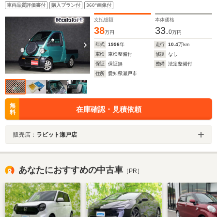
換/車検整備付
車両品質評価書付
購入プラン付
360°画像付
支払総額
本体価格
38
33.
0
万円
万円
年式
1996
年
走行
10.4
万km
車検
車検整備付
修復
なし
保証
保証無
整備
法定整備付
住所
愛知県瀬戸市
無
在庫確認・見積依頼
料
販売店：
ラビット瀬戸店
あなたにおすすめの中古車
［PR］