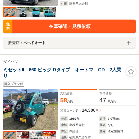
住所
埼玉県比企郡
無
在庫確認・見積依頼
料
販売店：
ベヘドオート
ダイハツ
ミゼットII 660 ピック Dタイプ オートマ CD 2人乗
り
購入プラン付
支払総額
本体価格
58
47.
0
万円
万円
14,300
通常ローン
月々
円
年式
1997
年
走行
6.0
万km
車検
車検整備付
修復
なし
保証
保証無
整備
法定整備付
住所
福岡県久留米市