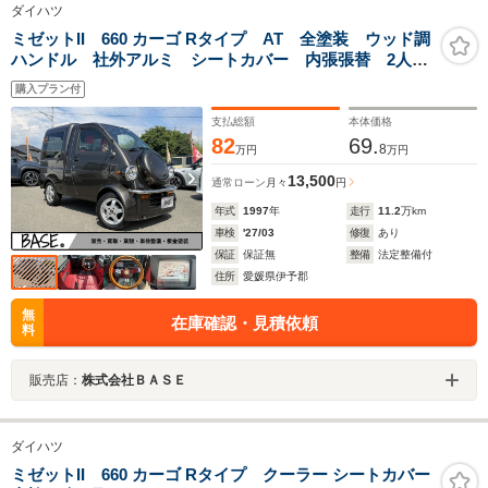
ダイハツ
ミゼットII 660 カーゴ Rタイプ AT 全塗装 ウッド調
ハンドル 社外アルミ シートカバー 内張張替 2人
乗 前後バンパーガード
購入プラン付
支払総額
本体価格
82
69.
8
万円
万円
13,500
通常ローン
月々
円
年式
1997
年
走行
11.2
万km
車検
'27/03
修復
あり
保証
保証無
整備
法定整備付
住所
愛媛県伊予郡
無
在庫確認・見積依頼
料
販売店：
株式会社ＢＡＳＥ
ダイハツ
ミゼットII 660 カーゴ Rタイプ クーラー シートカバー