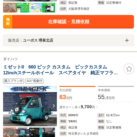
保証
保証無
整備
法定整備付
住所
大阪府堺市南区
無
在庫確認・見積依頼
料
販売店：
ユーポス 堺泉北店
ダイハツ
ミゼットII 660 ピック カスタム ピックカスタム
12inchスチールホイール スペアタイヤ 純正マフラ
ー 3AT乗車定員2名 カロッツェリアオーディオ
購入プラン付
360°画像付
(CD/USB/ラジオ/AUX) 社外スピーカー 前後ドライブ
レコーダー ETC
支払総額
本体価格
63
55.
6
万円
万円
9,700
通常ローン
月々
円
年式
2000
年
走行
11.0
万km
車検
'28/01
修復
なし
保証
保証無
整備
法定整備無
住所
埼玉県さいたま市緑区