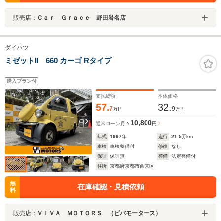
販売店：
Ｃａｒ Ｇｒａｃｅ 野田岩名店
ダイハツ
ミゼットII 660 カーゴ Rタイプ
購入プラン付
支払総額
本体価格
57.
32.
7
9
万円
万円
10,800
通常ローン
月々
円
年式
1997
年
走行
21.5
万km
車検
車検整備付
修復
なし
保証
保証無
整備
法定整備付
住所
京都府京都市西京区
無
在庫確認・見積依頼
料
販売店：
ＶＩＶＡ ＭＯＴＯＲＳ （ビバモータース）