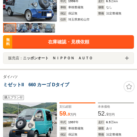
年式
1996
年
走行
6.5
万km
車検
車検整備無
修復
なし
保証
保証無
整備
法定整備無
住所
埼玉県東松山市
無
在庫確認・見積依頼
料
販売店：
ニッポンオート ＮＩＰＰＯＮ ＡＵＴＯ
ダイハツ
ミゼットII 660 カーゴ Dタイプ
購入プラン付
支払総額
本体価格
59.
52.
9
9
万円
万円
年式
1997
年
走行
6.9
万km
車検
車検整備無
修復
あり
保証
保証無
整備
法定整備無