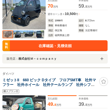
支払総額
本体価格
70
59.
8
万円
万円
10,500
通常ローン
月々
円
年式
1998
年
走行
8.7
万km
車検
車検整備付
修復
なし
保証
保証無
整備
法定整備付
住所
福岡県築上郡
無
在庫確認・見積依頼
料
販売店：
株式会社Ｍ－ｃｏｍｐａｎｙ
ダイハツ
ミゼットII 660 ピック Dタイプ フロア5MT車 社外マ
フラー 社外ホイール 社外テールランプ 社外シフト
ノブ 社外シート 社外ハンドル 社外ヘッドライト
購入プラン付
社外キーレス Bluetooth機能 AUX 車検R9年4月
支払総額
本体価格
49.
39.
8
8
万円
万円