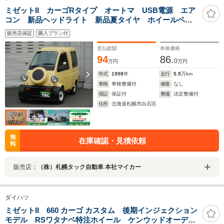
ミゼットII カーゴRタイプ オートマ USB電源 エア
コン 新品ヘッドライト 新品夏タイヤ ホイールペイ
ント
販売店保証
購入プラン付
支払総額
本体価格
94
86.
0
万円
万円
年式
1998
年
走行
5.9
万km
車検
車検整備付
修復
なし
保証
保証付
整備
法定整備付
住所
北海道札幌市白石区
無
在庫確認・見積依頼
料
販売店：
（株）札幌タック自動車 本社マイカー
ダイハツ
ミゼットII 660 カーゴ カスタム 後期インジェクション
モデル RSワタナベ特注ホイール ケンウッドオーディ