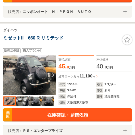
販売店：
ニッポンオート ＮＩＰＰＯＮ ＡＵＴＯ
ダイハツ
ミゼットII 660 R リミテッド
販売店保証
購入プラン付
支払総額
本体価格
45.
40.
8
8
万円
万円
11,100
通常ローン
月々
円
年式
1996
年
走行
7.3
万km
車検
'28/02
修復
あり
保証
保証付
整備
法定整備無
住所
大阪府東大阪市
無
在庫確認・見積依頼
料
販売店：
ＲＳ・エンタープライズ