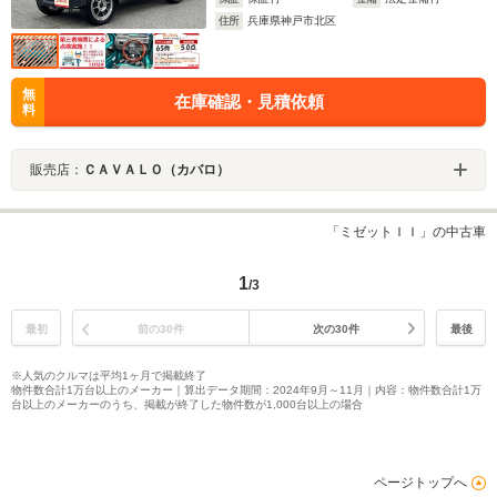
住所
兵庫県神戸市北区
無
在庫確認・見積依頼
料
販売店：
ＣＡＶＡＬＯ（カバロ）
「ミゼットＩＩ」の中古車
1
/3
最初
前の30件
次の30件
最後
※人気のクルマは平均1ヶ月で掲載終了
物件数合計1万台以上のメーカー｜算出データ期間：2024年9月～11月｜内容：物件数合計1万
台以上のメーカーのうち、掲載が終了した物件数が1,000台以上の場合
ページトップへ