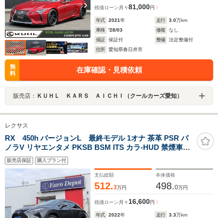
81,000
残価ローン
月々
円
年式
2021
年
走行
3.0
万km
車検
'28/03
修復
なし
保証
保証付
整備
法定整備付
住所
愛知県春日井市
無
在庫確認・見積依頼
料
販売店：
ＫＵＨＬ ＫＡＲＳ ＡＩＣＨＩ（クールカーズ愛知）
レクサス
RX 450h バージョンL 最終モデル 1オナ 茶革 PSR パ
ノラV リヤエンタメ PKSB BSM ITS カラ-HUD 禁煙車
TVジャンパ 後席電動&ヒータ AC100W ルーフR TZDレコ
販売店保証
購入プラン付
3眼LED OP20AW
支払総額
本体価格
512.
498.
3
0
万円
万円
16,600
残価ローン
月々
円
年式
2022
年
走行
3.3
万km