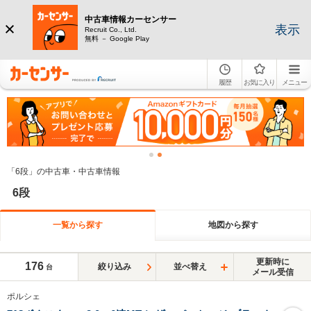
中古車情報カーセンサー
表示
Recruit Co., Ltd.
無料 － Google Play
履歴
お気に入り
メニュー
「6段」の中古車・中古車情報
6段
一覧から探す
地図から探す
更新時に
176
絞り込み
並べ替え
台
メール受信
ポルシェ