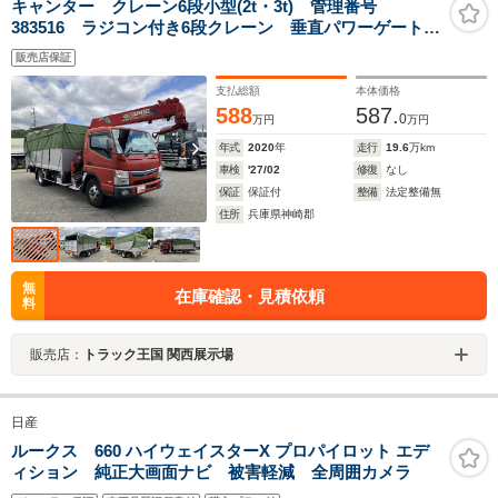
キャンター クレーン6段小型(2t・3t) 管理番号
383516 ラジコン付き6段クレーン 垂直パワーゲート付
き ピアノ運搬車 4200ボディ・ワイド ラッシング4段
販売店保証
支払総額
本体価格
588
587.
0
万円
万円
年式
2020
年
走行
19.6
万km
車検
'27/02
修復
なし
保証
保証付
整備
法定整備無
住所
兵庫県神崎郡
無
在庫確認・見積依頼
料
販売店：
トラック王国 関西展示場
日産
ルークス 660 ハイウェイスターX プロパイロット エデ
ィション 純正大画面ナビ 被害軽減 全周囲カメラ