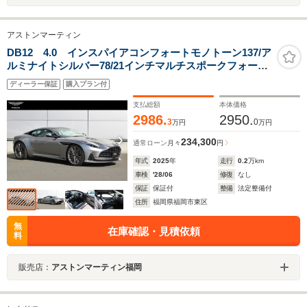
アストンマーティン
DB12 4.0 インスパイアコンフォートモノトーン137/ア
ルミナイトシルバー78/21インチマルチスポークフォージ
ドサテンプラット44/トリムインレイダークブラッシュド
ディーラー保証
購入プラン付
アルミ36/ステッチコントラスト35/TTL411
支払総額
本体価格
2986.
2950.
3
0
万円
万円
234,300
通常ローン
月々
円
年式
2025
年
走行
0.2
万km
車検
'28/06
修復
なし
保証
保証付
整備
法定整備付
住所
福岡県福岡市東区
無
在庫確認・見積依頼
料
販売店：
アストンマーティン福岡