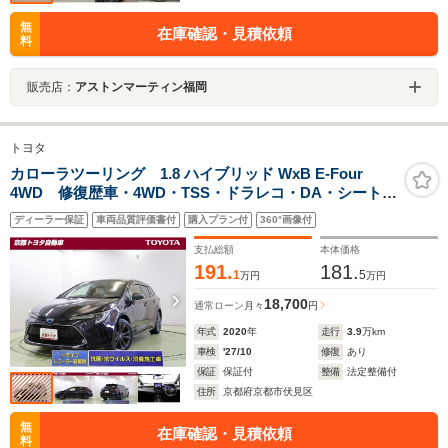
無
在庫確認・見積依頼
料
販売店：
アストンマーティン福岡
トヨタ
カローラツーリング 1.8 ハイブリッド WxB E-Four
4WD 修復歴車・4WD・TSS・ドラレコ・DA・シートヒ
ーター・全方位カメラ
ディーラー保証
車両品質評価書付
購入プラン付
360°画像付
支払総額
本体価格
191.
181.
1
5
万円
万円
18,700
通常ローン
月々
円
年式
2020
年
走行
3.9
万km
車検
'27/10
修復
あり
保証
保証付
整備
法定整備付
住所
京都府京都市伏見区
無
在庫確認・見積依頼
料