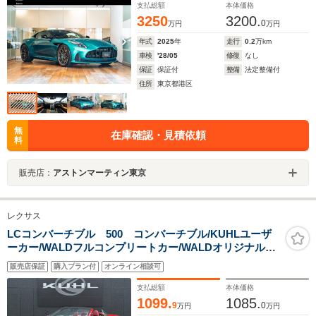
支払総額
本体価格
3250
3200.
0
万円
万円
年式
2025
年
走行
0.2
万km
車検
'28/05
修復
なし
保証
保証付
整備
法定整備付
住所
東京都港区
無
在庫確認・見積依頼
料
販売店：
アストンマーティン東京
レクサス
LCコンバーチブル 500 コンバーチブル/KUHLユーザ
ーカー/WALDフルコンプリートカー/WALDオリジナルエ
アロ3点装着済み/WALD21インチアルミホイール+コンチ
販売店保証
購入プラン付
オンライン相談可
ネンタルタイヤ/BLITZ車高調整式サスペンション
支払総額
本体価格
1099.
1085.
9
0
万円
万円