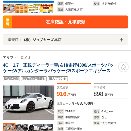
保証
保証付
整備
法定整備付
住所
大阪府枚方市
無
在庫確認・見積依頼
料
販売店：
（株）ジョブカーズ 本店
アルファ ロメオ
4C 1.7 正規ディーラー車/右H/走行4300/スポーツパッ
ケージ/アルカンターラパッケージ/スポーツエキゾース
ト/F18・R19アルミホイール/スポーツサスペンション/カ
販売店保証
車両品質評価書付
購入プラン付
ーボンヘッドライト加飾/外装色マドレペルラホワイト
支払総額
本体価格
916.
898.
7
0
万円
万円
83,700
残価ローン
月々
円
年式
2018
年
走行
0.4
万km
車検
車検整備付
修復
なし
保証
保証付
整備
法定整備付
住所
兵庫県芦屋市