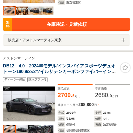
住所
東京都港区
無
在庫確認・見積依頼
料
販売店：
アストンマーティン東京
アストンマーティン
DB12 4.0 2024年モデル/インスパイアスポーツデュオ
トーン180.9/2×2ツイルサテンカーボンファイバーインテ
リア114.7/ウルトラマリンブラック67.1/21インチマルチス
ディーラー保証
購入プラン付
ポークフォージドSブラック38.3/OPTTL488.1
支払総額
本体価格
2700.
2680.
5
0
万円
万円
268,800
残価ローン
月々
円
年式
2026
年
走行
23
km
車検
'29/06
修復
なし
保証
保証付
整備
法定整備付
住所
福岡県福岡市東区