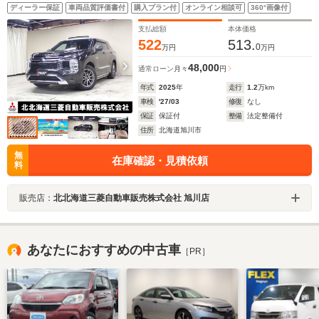
ン ETC セミアニリンレザーシート 夏タイヤ純正
ディーラー保証
車両品質評価書付
購入プラン付
オンライン相談可
360°画像付
AW&社外AW冬タイヤ付きDynamicSoundYAMAHA 12ス
ピーカー&デュアルアンプ
支払総額
本体価格
522
513.
0
万円
万円
48,000
通常ローン
月々
円
年式
2025
年
走行
1.2
万km
車検
'27/03
修復
なし
保証
保証付
整備
法定整備付
住所
北海道旭川市
無
在庫確認・見積依頼
料
販売店：
北北海道三菱自動車販売株式会社 旭川店
あなたにおすすめの中古車
［PR］