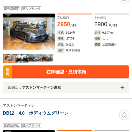
販売店保証
購入プラン付
支払総額
本体価格
2950
2900.
0
万円
万円
年式
2024
年
走行
0.5
万km
車検
'27/06
修復
なし
保証
保証付
整備
法定整備付
住所
東京都港区
無
在庫確認・見積依頼
料
販売店：
アストンマーティン東京
アストンマーティン
DB12 4.0 ポディウムグリーン
販売店保証
購入プラン付