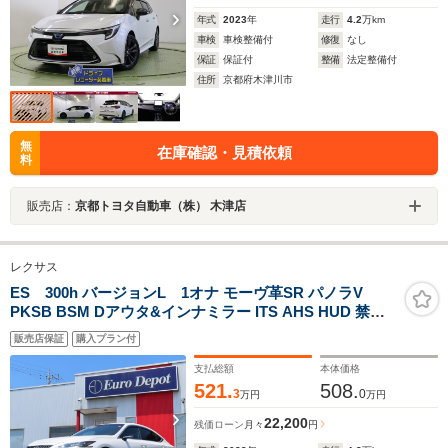
年式
2023
年
走行
4.2
万km
車検
車検整備付
修復
なし
保証
保証付
整備
法定整備付
住所
京都府木津川市
無
在庫確認・見積依頼
料
販売店：
京都トヨタ自動車（株） 木津店
レクサス
ES 300h バージョンL 1オナ モーヴ革SR パノラV
PKSB BSM Dアウタ&インナミラー ITS AHS HUD 禁煙
車 TVジャンパ Dレコーダ エンスタ 後席AC AC1500W リ
販売店保証
購入プラン付
ヤ5面B パワトラ 3眼LED
支払総額
本体価格
521.
508.
3
0
万円
万円
22,200
残価ローン
月々
円