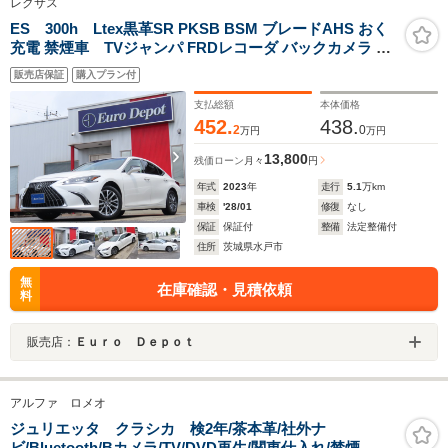
レクサス
ES 300h Ltex黒革SR PKSB BSM ブレードAHS おく
充電 禁煙車 TVジャンパ FRDレコーダ バックカメラ ハ
ンドルH パドルシフト リヤ電動ブラインド パワトラ 3眼
販売店保証
購入プラン付
LED 純正17AW
支払総額
本体価格
452.
438.
2
0
万円
万円
13,800
残価ローン
月々
円
年式
2023
年
走行
5.1
万km
車検
'28/01
修復
なし
保証
保証付
整備
法定整備付
住所
茨城県水戸市
無
在庫確認・見積依頼
料
販売店：
Ｅｕｒｏ Ｄｅｐｏｔ
アルファ ロメオ
ジュリエッタ クラシカ 検2年/茶本革/社外ナ
ビ/Bluetooth/Bカメラ/TV/DVD再生/関東仕入れ/禁煙