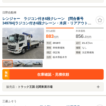
日野自動車
レンジャー ラジコン付き6段クレーン [問合番号
349784]ラジコン付き6段クレーン・木床・リアアウトリ
ガー・ベッド付き
支払総額
本体価格
883
856.
0
万円
万円
年式
2018
年
走行
21.2
万km
車検
車検整備無
修復
なし
保証
保証無
整備
法定整備無
住所
栃木県栃木市
無
在庫確認・見積依頼
料
販売店：
トラック王国 北関東展示場
三菱ふそう