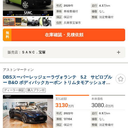
年式
2020
年
走行
4.3
万km
車検
車検整備付
修復
なし
保証
保証付
整備
法定整備付
住所
兵庫県宝塚市
無
在庫確認・見積依頼
料
販売店：
ＳＡＮＣ．宝塚
アストンマーティン
DBSスーパーレッジェーラヴォランテ 5.2 サビロブル
ー B&O ボディパックカーボン トリムタモアッシュオー
プンポア
ディーラー保証
購入プラン付
支払総額
本体価格
3130
3080.
0
万円
万円
年式
2022
年
走行
0.9
万km
車検
'27/04
修復
なし
保証
保証付
整備
法定整備付