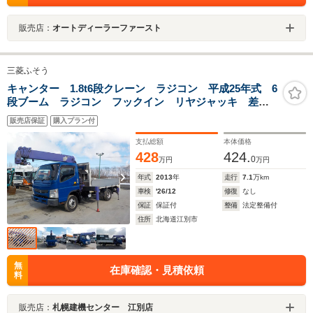
販売店：
オートディーラーファースト
三菱ふそう
キャンター 1.8t6段クレーン ラジコン 平成25年式 6
段ブーム ラジコン フックイン リヤジャッキ 差違
いアウトリガー フルカワクレーン 荷台内寸
販売店保証
購入プラン付
363cm×196cm 特殊シフト 走行71000Km 排気量
2990cc 3人乗り
支払総額
本体価格
428
424.
0
万円
万円
年式
2013
年
走行
7.1
万km
車検
'26/12
修復
なし
保証
保証付
整備
法定整備付
住所
北海道江別市
無
在庫確認・見積依頼
料
販売店：
札幌建機センター 江別店