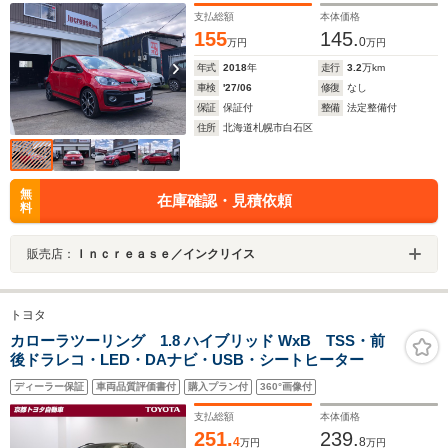
支払総額
本体価格
155
145.
0
万円
万円
年式
2018
年
走行
3.2
万km
車検
'27/06
修復
なし
保証
保証付
整備
法定整備付
住所
北海道札幌市白石区
無
在庫確認・見積依頼
料
販売店：
Ｉｎｃｒｅａｓｅ／インクリイス
トヨタ
カローラツーリング 1.8 ハイブリッド WxB TSS・前
後ドラレコ・LED・DAナビ・USB・シートヒーター
ディーラー保証
車両品質評価書付
購入プラン付
360°画像付
支払総額
本体価格
251.
239.
4
8
万円
万円