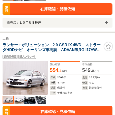
無
在庫確認・見積依頼
料
販売店：
ＬＯＴＵＳ神戸
三菱
ランサーエボリューション 2.0 GSR IX 4WD ストラー
ダHDDナビ オーリンズ車高調 ADVAN製RGII17AW
MRバンパー MRヘッドライト チタンマフラー オイ
販売店保証
購入プラン付
ルクーラー RECARO タイミングベルト交換済 Defi
追加メーター フェニックスパワーオリジナルCPU
支払総額
本体価格
ETC
554.
549.
1
0
万円
万円
年式
2006
年
走行
10.1
万km
車検
'27/05
修復
なし
保証
保証付
整備
法定整備付
住所
千葉県白井市
無
在庫確認・見積依頼
料