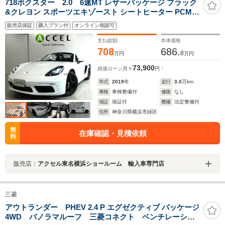
718ボクスター 2.0 6速MT レザーパッケージ ブラック
&クレヨン スポーツエキゾースト シートヒーター PCMナ
ビ バックカメラ コーナーセンサー 電動格納ミラー バ
販売店保証
購入プラン付
オンライン相談可
イキセノンヘッドライト 純正18インチブラックホイー
ル 360ドラレコ
支払総額
本体価格
708
686.
8
万円
万円
73,900
残価ローン
月々
円
年式
2019
年
走行
3.0
万km
車検
車検整備付
修復
なし
保証
保証付
整備
法定整備付
住所
神奈川県横浜市緑区
無
在庫確認・見積依頼
料
販売店：
アクセル東名横浜ショールーム 輸入車専門店
三菱
アウトランダー PHEV 2.4 P エグゼクティブ パッケージ
4WD パノラマルーフ 三菱コネクト ベンチレーショ