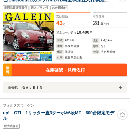
車/ETC/専用17AW/バイキセノンヘッドライト/マルチエア
車両品質評価書付
購入プラン付
360°画像付
ターボ/D.N.Aセレクト/キーレス/電動シート/シートヒータ
ー
支払総額
本体価格
43
28.
0
万円
万円
10,400
通常ローン
月々
円
年式
2014
年
走行
7.4
万km
車検
車検整備無
修復
なし
保証
保証無
整備
法定整備無
住所
福島県郡山市
無
在庫確認・見積依頼
料
販売店：
ＧＡＬＥＩＮ
フォルクスワーゲン
up! GTI 1リッター直3ターボ&6段MT 600台限定モデ
ル
販売店保証