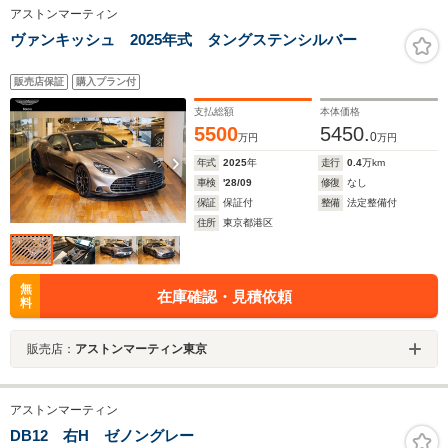
アストンマーティン
ヴァンキッシュ 2025年式 タングステンシルバー
販売店保証
購入プラン付
支払総額
本体価格
5500
5450.
0
万円
万円
年式
2025
年
走行
0.4
万km
車検
'28/09
修復
なし
保証
保証付
整備
法定整備付
住所
東京都港区
無
在庫確認・見積依頼
料
販売店：
アストンマーティン東京
アストンマーティン
DB12 右H ゼノングレー