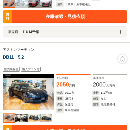
住所
千葉県千葉市稲毛区
無
在庫確認・見積依頼
料
販売店：
ＴＵＭ千葉
アストンマーティン
DB11 5.2
販売店保証
購入プラン付
支払総額
本体価格
2050
2000.
0
万円
万円
年式
2017
年
走行
1.1
万km
車検
'28/03
修復
なし
保証
保証付
整備
法定整備付
住所
東京都港区
無