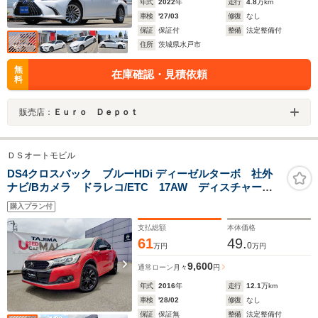
年式
2022
年
走行
4.8
万km
車検
'27/03
修復
なし
保証
保証付
整備
法定整備付
住所
茨城県水戸市
無
在庫確認・見積依頼
料
販売店：
Ｅｕｒｏ Ｄｅｐｏｔ
ＤＳオートモビル
DS4クロスバック ブルーHDi ディーゼルターボ 社外
ナビ/Bカメラ ドラレコ/ETC 17AW ディスチャー
ジ 禁煙車
購入プラン付
支払総額
本体価格
61
49.
0
万円
万円
9,600
通常ローン
月々
円
年式
2016
年
走行
12.1
万km
車検
'28/02
修復
なし
保証
保証無
整備
法定整備付