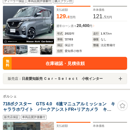
ディーラー保証
車両品質評価書付
購入プラン付
支払総額
本体価格
129.
121.
8
5
万円
万円
20,400
通常ローン
月々
円
年式
2022
年
走行
1.9
万km
車検
'27/03
修復
なし
保証
保証付
整備
法定整備付
住所
愛知県小牧市
無
在庫確認・見積依頼
料
販売店：
日産愛知販売 Ｃａｒ－Ｓｅｌｅｃｔ 小牧インター
ポルシェ
718ボクスター GTS 4.0 6速マニュアルミッション キ
ャララホワイト パークアシストFR+リアカメラ キセ
ノンPDLS スポーツクロノ BOSEサウンド スポーツ
販売店保証
車両品質評価書付
エキゾースト PASM エントリードライブ カーボント
リム レザーインテリア
支払総額
本体価格