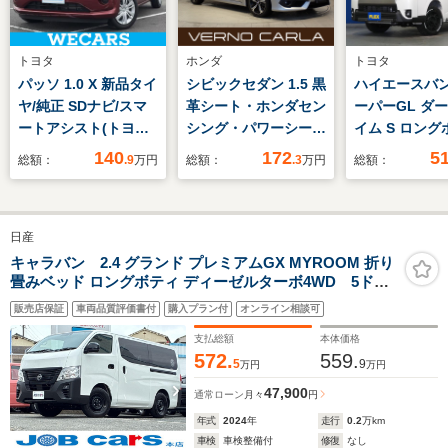
トヨタ
ホンダ
トヨタ
パッソ 1.0 X 新品タイ
シビックセダン 1.5 黒
ハイエースバン 
ヤ/純正 SDナビ/スマ
革シート・ホンダセン
ーパーGL ダ
ートアシスト(トヨ
シング・パワーシー
イム S ロング
タ・ダイハツ)/車線逸
ト・シートヒーター・
ディーゼルタ
140
172
5
総額：
.9
万円
総額：
.3
万円
総額：
脱防止支援システム/
LEDヘッドライト・ス
4WD FLEX
ドライブレコーダー
マートキー純正AW・
ル T-フォー
前後/ヘッドランプ
純正ナビ・バックカメ
トスポイラーF
日産
LED/USBジャッ
ラ・フルセグTV・
リジナル BJ
ク/Bluetooth接
CD/DVD再生・
カン
キャラバン 2.4 グランド プレミアムGX MYROOM 折り
畳みベッド ロングボティ ディーゼルターボ4WD 5ドア
続/ETC
Bluetooth・ETC・ド
ディーゼルターボ 低床 5人乗り ETC パートタイム4WD
ラレコ
販売店保証
車両品質評価書付
購入プラン付
オンライン相談可
ドライブレコーダー 全周囲カメラ メモリーナビ フルセグ
クリアランスソナー 両側スライド・片側電動 オートライ
支払総額
本体価格
ト LEDヘッドライト スマートキー
572.
559.
5
9
万円
万円
47,900
通常ローン
月々
円
年式
2024
年
走行
0.2
万km
車検
車検整備付
修復
なし