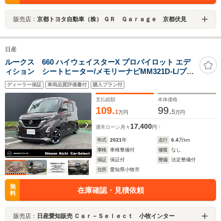
販売店：
京都トヨタ自動車（株） ＧＲ Ｇａｒａｇｅ 京都伏見
日産
ルークス 660 ハイウェイスターX プロパイロット エデ
ィション シートヒーター/メモリーナビMM321D-L/プロ
パイロット/SOSコール/ドライブレコーダー/ET2.0/アラウ
ディーラー保証
車両品質評価書付
購入プラン付
ンドビューモニター/両側ハンズフリーオートスライドド
ア/アイドリングストップ/LEDヘッドランプ/フォグランプ
支払総額
本体価格
109.
99.
1
5
万円
万円
17,400
通常ローン
月々
円
年式
2021
年
走行
6.4
万km
車検
車検整備付
修復
なし
保証
保証付
整備
法定整備付
住所
愛知県小牧市
無
在庫確認・見積依頼
料
販売店：
日産愛知販売 Ｃａｒ－Ｓｅｌｅｃｔ 小牧インター