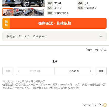
車検
'27/02
修復
なし
保証
保証付
整備
法定整備付
住所
茨城県水戸市
無
在庫確認・見積依頼
料
販売店：
Ｅｕｒｏ Ｄｅｐｏｔ
「6段」の中古車
1
/6
最初
前の30件
次の30件
最後
※人気のクルマは平均1ヶ月で掲載終了
物件数合計1万台以上のメーカー｜算出データ期間：2024年9月～11月｜内容：物件数合計1万
台以上のメーカーのうち、掲載が終了した物件数が1,000台以上の場合
ページトップへ