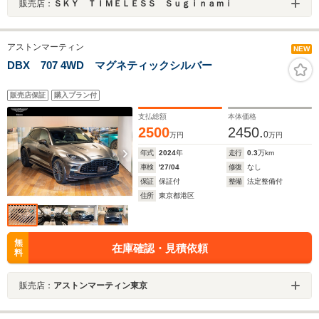
販売店：
ＳＫＹ ＴＩＭＥＬＥＳＳ Ｓｕｇｉｎａｍｉ
アストンマーティン
NEW
DBX 707 4WD マグネティックシルバー
販売店保証
購入プラン付
支払総額
本体価格
2500
2450.
0
万円
万円
年式
2024
年
走行
0.3
万km
車検
'27/04
修復
なし
保証
保証付
整備
法定整備付
住所
東京都港区
無
在庫確認・見積依頼
料
販売店：
アストンマーティン東京