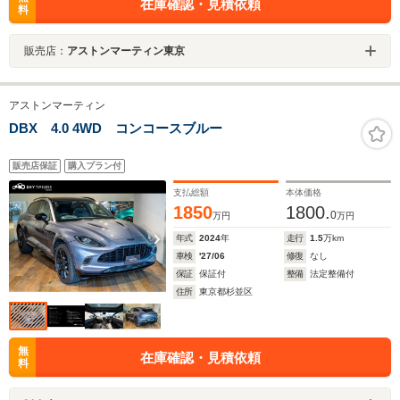
在庫確認・見積依頼
料
販売店：
アストンマーティン東京
アストンマーティン
DBX 4.0 4WD コンコースブルー
販売店保証
購入プラン付
支払総額
本体価格
1850
1800.
0
万円
万円
年式
2024
年
走行
1.5
万km
車検
'27/06
修復
なし
保証
保証付
整備
法定整備付
住所
東京都杉並区
無
在庫確認・見積依頼
料