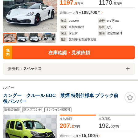
1197.
1170.
8
0
万円
万円
108,700
残価ローン
月々
円
年式
2022
年
走行
0.7
万km
車検
車検整備付
修復
なし
保証
保証付
整備
法定整備付
住所
愛知県名古屋市北区
無
在庫確認・見積依頼
料
販売店：
スペックス
ルノー
カングー クルール EDC 禁煙 特別仕様車 ブラック前
後バンパー
販売店保証
購入プラン付
オンライン相談可
支払総額
本体価格
207.
192.
3
0
万円
万円
15,100
通常ローン
月々
円