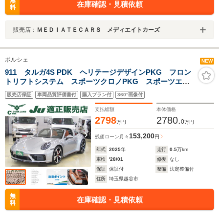
無
在庫確認・見積依頼
料
販売店：
ＭＥＤＩＡＴＥＣＡＲＳ メディエイトカーズ
ポルシェ
NEW
911 タルガ4S PDK ヘリテージデザインPKG フロン
トリフトシステム スポーツクロノPKG スポーツエキ
ゾースト PDLSプラス付LEDマトリックスヘッドライ
販売店保証
車両品質評価書付
購入プラン付
360°画像付
ト 純正20/21インチアルミ GTスポーツステアリング
ソフトトップブルー
支払総額
本体価格
2798
2780.
0
万円
万円
153,200
残価ローン
月々
円
年式
2025
年
走行
0.5
万km
車検
'28/01
修復
なし
保証
保証付
整備
法定整備付
住所
埼玉県越谷市
無
在庫確認・見積依頼
料