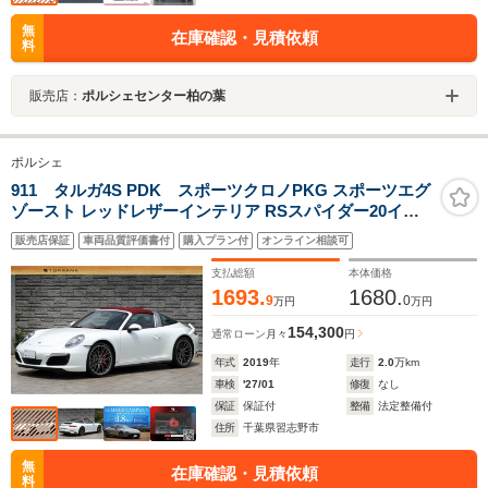
無
在庫確認・見積依頼
料
販売店：
ポルシェセンター柏の葉
ポルシェ
911 タルガ4S PDK スポーツクロノPKG スポーツエグ
ゾースト レッドレザーインテリア RSスパイダー20イン
チAW アダプティブスポーツシート
販売店保証
車両品質評価書付
購入プラン付
オンライン相談可
支払総額
本体価格
1693.
1680.
9
0
万円
万円
154,300
通常ローン
月々
円
年式
2019
年
走行
2.0
万km
車検
'27/01
修復
なし
保証
保証付
整備
法定整備付
住所
千葉県習志野市
無
在庫確認・見積依頼
料