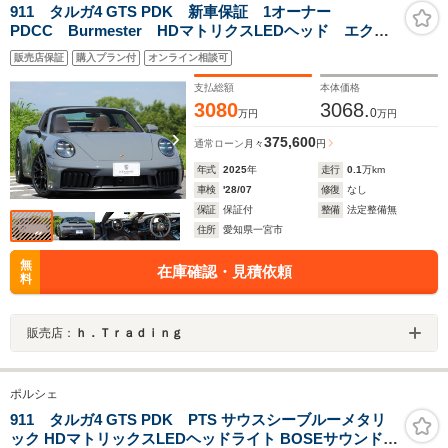
911 タルガ4 GTS PDK 新車保証 1オーナー
PDCC Burmester HDマトリクスLEDヘッド エクス
クルーシブデザインテールレンズ トリュフブラウンク
販売店保証
購入プラン付
オンライン相談可
ラブレザー ベンチレーター H&Rダウンサス14wayア
ダプティブスポーツシート ACC
支払総額
本体価格
3080
3068.
0
万円
万円
375,600
通常ローン
月々
円
年式
2025
年
走行
0.1
万km
車検
'28/07
修復
なし
保証
保証付
整備
法定整備無
住所
愛知県一宮市
無
在庫確認・見積依頼
料
販売店：
ｈ．Ｔｒａｄｉｎｇ
ポルシェ
911 タルガ4 GTS PDK PTS サウスシーブルーメタリ
ック HDマトリックスLEDヘッドライト BOSEサウンドシ