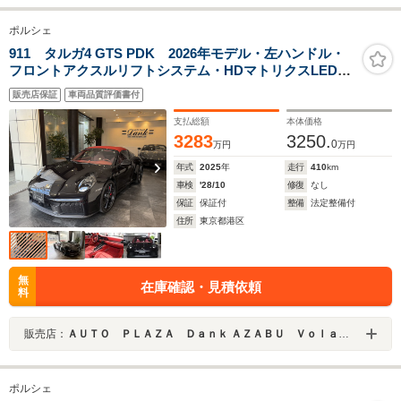
ポルシェ
911 タルガ4 GTS PDK 2026年モデル・左ハンドル・
フロントアクスルリフトシステム・HDマトリクスLEDヘ
ッドライトティンテッド・シートベンチレーション
販売店保証
車両品質評価書付
支払総額
本体価格
3283
3250.
0
万円
万円
年式
2025
年
走行
410
km
車検
'28/10
修復
なし
保証
保証付
整備
法定整備付
住所
東京都港区
無
在庫確認・見積依頼
料
販売店：
ＡＵＴＯ ＰＬＡＺＡ Ｄａｎｋ ＡＺＡＢＵ Ｖｏｌａｎｔｅ
ポルシェ