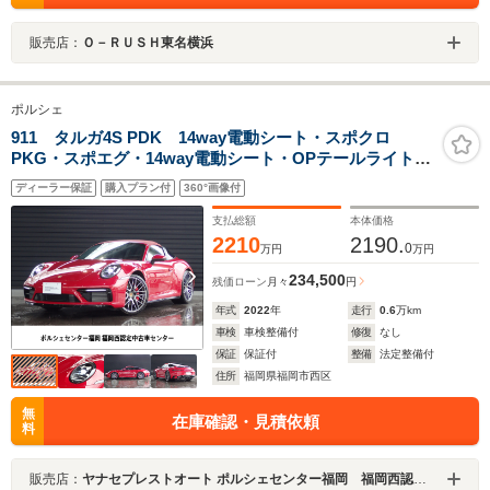
販売店：
Ｏ－ＲＵＳＨ東名横浜
ポルシェ
911 タルガ4S PDK 14way電動シート・スポクロ
PKG・スポエグ・14way電動シート・OPテールライト・
OP20/21AW・ヒーター付GTステア・スポーツデザイン
ディーラー保証
購入プラン付
360°画像付
PKG・シートクーラー・マットカーボンインテリア
PKG・レーンチェンジ
支払総額
本体価格
2210
2190.
0
万円
万円
234,500
残価ローン
月々
円
年式
2022
年
走行
0.6
万km
車検
車検整備付
修復
なし
保証
保証付
整備
法定整備付
住所
福岡県福岡市西区
無
在庫確認・見積依頼
料
販売店：
ヤナセプレストオート ポルシェセンター福岡 福岡西認定中古車センター