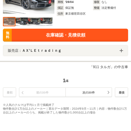
車検
'28/04
修復
なし
保証
保証無
整備
法定整備付
住所
東京都世田谷区
無
在庫確認・見積依頼
料
販売店：
ＡＸ’ＬＥｔｒａｄｉｎｇ
「911 タルガ」の中古車
1
/4
最初
前の30件
次の30件
最後
※人気のクルマは平均1ヶ月で掲載終了
物件数合計1万台以上のメーカー｜算出データ期間：2024年9月～11月｜内容：物件数合計1万
台以上のメーカーのうち、掲載が終了した物件数が1,000台以上の場合