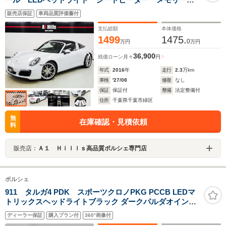
パワーシート 電動格納ドアミラー OPカラーキャララ
販売店保証
車両品質評価書付
ホワイトメタリック パークセンサー バックカメラ
ナビ CD ETC
支払総額
本体価格
1499
1475.
0
万円
万円
36,900
残価ローン
月々
円
年式
2016
年
走行
2.3
万km
車検
'27/08
修復
なし
保証
保証付
整備
法定整備付
住所
千葉県千葉市緑区
無
在庫確認・見積依頼
料
販売店：
Ａ１ Ｈｉｌｌｓ高品質ポルシェ専門店
ポルシェ
911 タルガ4 PDK スポーツクロノPKG PCCB LEDマ
トリックスヘッドライトブラック ダークパルダオインテ
リアPKG パワーステアリング+ 20/21インチ
ディーラー保証
購入プラン付
360°画像付
CarreraClassicホイール GTスポーツステアリングホイー