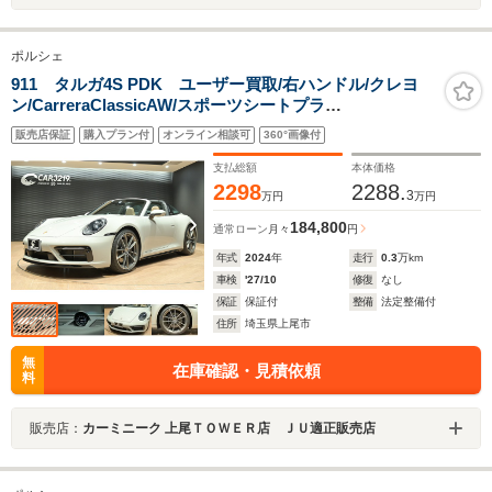
ポルシェ
911 タルガ4S PDK ユーザー買取/右ハンドル/クレヨ
ン/CarreraClassicAW/スポーツシートプラ
ス/SportDesignパッケージ/スポーツクロノパッケージ/ス
販売店保証
購入プラン付
オンライン相談可
360°画像付
ポーツエキゾースト/PDLS
Plus/AppleCarPlay/AndroidAuto/シートヒータ
支払総額
本体価格
ー/ETC2.0
2298
2288.
3
万円
万円
184,800
通常ローン
月々
円
年式
2024
年
走行
0.3
万km
車検
'27/10
修復
なし
保証
保証付
整備
法定整備付
住所
埼玉県上尾市
無
在庫確認・見積依頼
料
販売店：
カーミニーク 上尾ＴＯＷＥＲ店 ＪＵ適正販売店