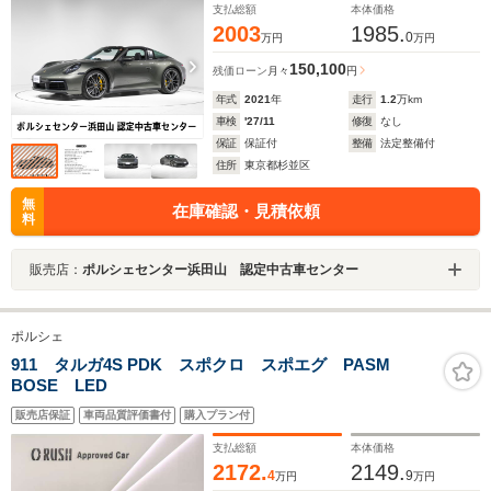
ル
支払総額
本体価格
2003
1985.
0
万円
万円
150,100
残価ローン
月々
円
年式
2021
年
走行
1.2
万km
車検
'27/11
修復
なし
保証
保証付
整備
法定整備付
住所
東京都杉並区
無
在庫確認・見積依頼
料
販売店：
ポルシェセンター浜田山 認定中古車センター
ポルシェ
911 タルガ4S PDK スポクロ スポエグ PASM
BOSE LED
販売店保証
車両品質評価書付
購入プラン付
支払総額
本体価格
2172.
2149.
4
9
万円
万円