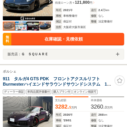
121,800
残価ローン
月々
円
年式
2021
年
走行
2.4
万km
車検
車検整備付
修復
なし
保証
保証付
整備
法定整備付
住所
大阪府大阪市港区
無
在庫確認・見積依頼
料
販売店：
Ｇ ＳＱＵＡＲＥ
ポルシェ
911 タルガ4 GTS PDK フロントアクスルリフト
Burmesterハイエンドサラウンドサウンドシステム 14
方向電動調整スポーツ シート スポーツクロノ HDマ
ディーラー保証
車両品質評価書付
購入プラン付
オンライン相談可
トリックスLEDヘッドライト
支払総額
本体価格
3282.
3260.
5
0
万円
万円
年式
2026
年
走行
266
km
車検
'29/01
修復
なし
保証
保証付
整備
法定整備付