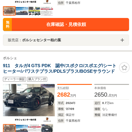
住所
千葉県柏市
無
在庫確認・見積依頼
料
販売店：
ポルシェセンター柏の葉
ポルシェ
911 タルガ4 GTS PDK 認中/スポクロ/スポエグ/シート
ヒーター/パワステプラス/PDLSプラス/BOSEサラウンド
ディーラー保証
購入プラン付
支払総額
本体価格
2682
2650.
0
万円
万円
年式
2024
年
走行
0.7
万km
車検
'27/09
修復
なし
保証
保証付
整備
法定整備付
住所
千葉県柏市