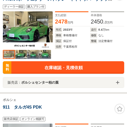
ク/シートヒーター/ベンチレーション/18WAY電動シー
ディーラー保証
購入プラン付
ト/BOSEサウンド/クラブレザー
支払総額
本体価格
2478
2450.
0
万円
万円
年式
2023
年
走行
0.4
万km
車検
車検整備付
修復
なし
保証
保証付
整備
法定整備付
住所
千葉県柏市
無
在庫確認・見積依頼
料
販売店：
ポルシェセンター柏の葉
ポルシェ
911 タルガ4S PDK
販売店保証
オンライン相談可