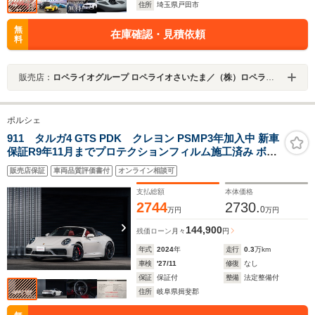
住所
埼玉県戸田市
無
在庫確認・見積依頼
料
販売店：
ロペライオグループ ロペライオさいたま／（株）ロペライオ
ポルシェ
911 タルガ4 GTS PDK クレヨン PSMP3年加入中 新車
保証R9年11月までプロテクションフィルム施工済み ボル
ドーレッド幌 ACC Fリフト ボルドーレッド&ブラックレ
販売店保証
車両品質評価書付
オンライン相談可
ザーインテリア
支払総額
本体価格
2744
2730.
0
万円
万円
144,900
残価ローン
月々
円
年式
2024
年
走行
0.3
万km
車検
'27/11
修復
なし
保証
保証付
整備
法定整備付
住所
岐阜県揖斐郡