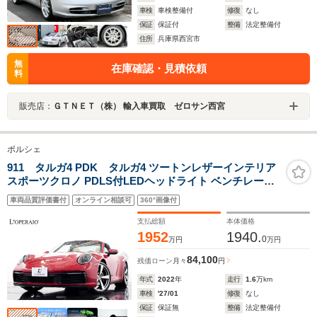
車検
車検整備付
修復
なし
保証
保証付
整備
法定整備付
住所
兵庫県西宮市
無
在庫確認・見積依頼
料
販売店：
ＧＴＮＥＴ（株） 輸入車買取 ゼロサン西宮
ポルシェ
911 タルガ4 PDK タルガ4 ツートンレザーインテリア
スポーツクロノ PDLS付LEDヘッドライト ベンチレータ
ー パワーステアリングプラス
車両品質評価書付
オンライン相談可
360°画像付
支払総額
本体価格
1952
1940.
0
万円
万円
84,100
残価ローン
月々
円
年式
2022
年
走行
1.6
万km
車検
'27/01
修復
なし
保証
保証無
整備
法定整備付