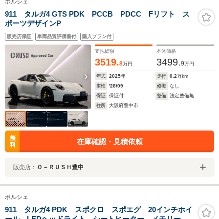
ポルシェ
911 タルガ4 GTS PDK PCCB PDCC Fリフト ス
ポーツデザインP
販売店保証
車両品質評価書付
購入プラン付
支払総額
本体価格
3519.
3499.
8
9
万円
万円
年式
2025
年
走行
0.2
万km
車検
'28/09
修復
なし
保証
保証付
整備
法定整備無
住所
大阪府豊中市
無
在庫確認・見積依頼
料
販売店：
Ｏ－ＲＵＳＨ豊中
ポルシェ
911 タルガ4 PDK スポクロ スポエグ 20インチホイ
ール LEDヘッドライト シートヒーター メモリー付