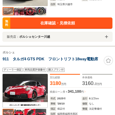
住所
埼玉県川越市
無
在庫確認・見積依頼
料
販売店：
ポルシェセンター川越
ポルシェ
911 タルガ4 GTS PDK フロントリフト18way電動席
ディーラー保証
車両品質評価書付
購入プラン付
支払総額
本体価格
3180
3160.
0
万円
万円
341,100
残価ローン
月々
円
年式
2025
年
走行
0.1
万km
車検
'28/10
修復
なし
保証
保証付
整備
法定整備付
住所
福岡県福岡市西区