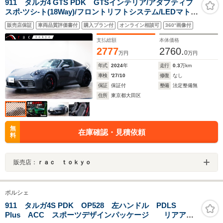
911 タルガ4 GTS PDK GTSインテリア/アダプティブ
スポ-ツシ-ト(18Way)/フロントリフトシステム/LEDマトリ
ックスライト/ACC/マットカ-ボンインテリア/BOSEサラ
販売店保証
車両品質評価書付
購入プラン付
オンライン相談可
360°画像付
ウンド/レ-ンチェンジアシスト/GTスポ-ツステアリング/プ
ライバシ-ガラス/
支払総額
本体価格
2777
2760.
0
万円
万円
年式
2024
年
走行
0.3
万km
車検
'27/10
修復
なし
保証
保証付
整備
法定整備無
住所
東京都大田区
無
在庫確認・見積依頼
料
販売店：
ｒａｃ ｔｏｋｙｏ
ポルシェ
911 タルガ4S PDK OP528 左ハンドル PDLS
Plus ACC スポーツデザインパッケージ リアアク