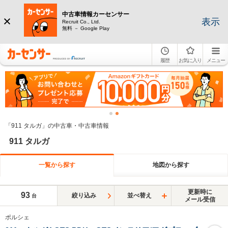
中古車情報カーセンサー
表示
Recruit Co., Ltd.
無料 － Google Play
履歴
お気に入り
メニュー
「911 タルガ」の中古車・中古車情報
911 タルガ
一覧から探す
地図から探す
更新時に
93
絞り込み
並べ替え
台
メール受信
ポルシェ