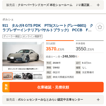
販売店：
クローバーランドカーズ 本社ショールーム ＪＵ適正販売店
ポルシェ
911 タルガ4 GTS PDK PTS(スレートグレー6601) ク
ラブレザーインテリア(バサルトブラック) PCCB Fリ
フト HDマトリックスLED ベンチレーション 18way
ディーラー保証
オンライン相談可
シート BOSE マットカーボンインテリアパッケージ
プライバシーガラス
支払総額
本体価格
3570.
3550.
2
2
万円
万円
248,500
残価ローン
月々
円
年式
2026
年
走行
0.3
万km
車検
'29/02
修復
なし
保証
保証付
整備
法定整備付
住所
神奈川県横浜市西区
無
在庫確認・見積依頼
料
販売店：
ポルシェセンターみなとみらい認定中古車センター