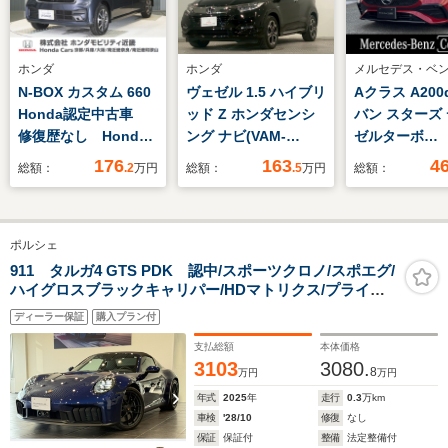
ホンダ
ホンダ
メルセデス・ベ
N-BOX カスタム 660
ヴェゼル 1.5 ハイブリ
Aクラス A200
Honda認定中古車
ッド Z ホンダセンシ
バン スターズ
修復歴なし Honda
ング ナビ(VAM-
ゼルターボ
販売店全国保証2年
195VFi) Apple
MP202601 
176
163
4
総額：
.2
万円
総額：
.5
万円
総額：
デモカー 純正大画面
CarPlay
アレッド AM
ナビ バックカメラ
Bluetooth CD
パッケージ 本
ETC ドラレコ 車線
DVD TV ラジオ
ック パノラミ
ポルシェ
＆車間維持オートクル
ドラレコ(前側) シー
ライディング
ーズ シートヒータ
トヒーター オートリ
911 タルガ4 GTS PDK 認中/スポーツクロノ/スポエグ/
ハイグロスブラックキャリパー/HDマトリクス/プライバ
ー 電動スライドドア
トラミラー
シーガラス/フロントリフト/ナイトビジョン/BOSEサウン
ディーラー保証
購入プラン付
ド
支払総額
本体価格
3103
3080.
8
万円
万円
年式
2025
年
走行
0.3
万km
車検
'28/10
修復
なし
保証
保証付
整備
法定整備付