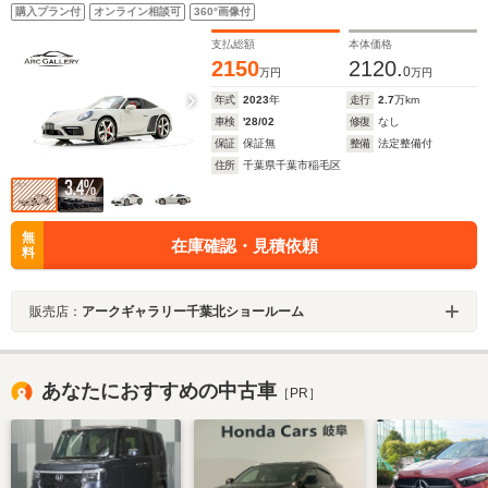
スルステアリング エクスクルーシブデザインホイー
購入プラン付
オンライン相談可
360°画像付
ル スポーツエグゾースト スポーツシート(14Way電動
調整) シートベンチレーション
支払総額
本体価格
2150
2120.
0
万円
万円
年式
2023
年
走行
2.7
万km
車検
'28/02
修復
なし
保証
保証無
整備
法定整備付
住所
千葉県千葉市稲毛区
無
在庫確認・見積依頼
料
販売店：
アークギャラリー千葉北ショールーム
あなたにおすすめの中古車
［PR］