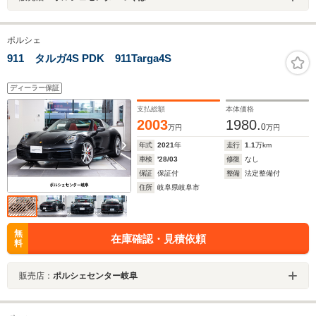
ポルシェ
911 タルガ4S PDK 911Targa4S
ディーラー保証
支払総額
本体価格
2003
1980.
0
万円
万円
年式
2021
年
走行
1.1
万km
車検
'28/03
修復
なし
保証
保証付
整備
法定整備付
住所
岐阜県岐阜市
無
在庫確認・見積依頼
料
販売店：
ポルシェセンター岐阜