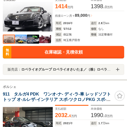
1414
1398.
0
万円
万円
89,000
残価ローン
月々
円
年式
2016
年
走行
2.8
万km
車検
'27/12
修復
なし
保証
保証無
整備
法定整備付
住所
埼玉県戸田市
無
在庫確認・見積依頼
料
販売店：
ロペライオグループ ロペライオさいたま／（株）ロペライオ
ポルシェ
911 タルガ4 PDK ワンオ-ナ- ディ-ラ-車 レッドソフト
トップ オ-ルレザ-インテリア スポ-ツクロノPKG スポ-ツ
エキゾスト アルカンタ-ラステアリング ブラックレザ-シ-
支払総額
本体価格
ト シ-トヒ-タ- F20/R21インチブラックアルミホイ-ル
2032.
1990.
6
0
万円
万円
年式
2021
年
走行
1.7
万km