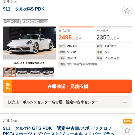
ポルシェ
911 タルガ4S PDK
販売店保証
オンライン相談可
支払総額
本体価格
2495.
2350.
5
0
万円
万円
年式
2021
年
走行
1.3
万km
車検
'26/12
修復
なし
保証
保証付
整備
法定整備付
住所
愛知県名古屋市中村区
無
在庫確認・見積依頼
料
販売店：
ポルシェセンター名古屋 認定中古車センター
ポルシェ
NEW
911 タルガ4 GTS PDK 認定中古車/スポーツクロノ
PKG/スポーツエグゾースト/ブレーキキャリパーブラッ