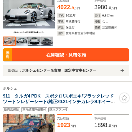
支払総額
本体価格
4022.
3980.
9
0
万円
万円
年式
2021
年
走行
0.6
万km
車検
車検整備付
修復
なし
保証
保証付
整備
法定整備付
住所
愛知県名古屋市中村区
無
在庫確認・見積依頼
料
販売店：
ポルシェセンター名古屋 認定中古車センター
ポルシェ
911 タルガ4 PDK スポクロ/スポエキ/ブラックレッド
ツートンレザーシート/純正20.21インチカレラSホイール
(ブラック塗装)/シートヒーター&ベンチレーション/アン
販売店保証
車両品質評価書付
購入プラン付
ビエントライト/赤幌/純正ナビ/AppleCarPlay/バックカメ
ラ/ETC
支払総額
本体価格
1923
1898.
0
万円
万円