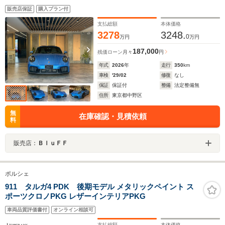
ステム 14wayスポーツシート レザーパッケージ スポーツ
販売店保証
購入プラン付
クロノパッケージ マットカーボンインテリアパッケー
ジ ベンチレーション
支払総額
本体価格
3278
3248.
0
万円
万円
187,000
残価ローン
月々
円
年式
2026
年
走行
350
km
車検
'29/02
修復
なし
保証
保証付
整備
法定整備無
住所
東京都中野区
無
在庫確認・見積依頼
料
販売店：
ＢｌｕＦＦ
ポルシェ
911 タルガ4 PDK 後期モデル メタリックペイント ス
ポーツクロノPKG レザーインテリアPKG
車両品質評価書付
オンライン相談可
支払総額
本体価格