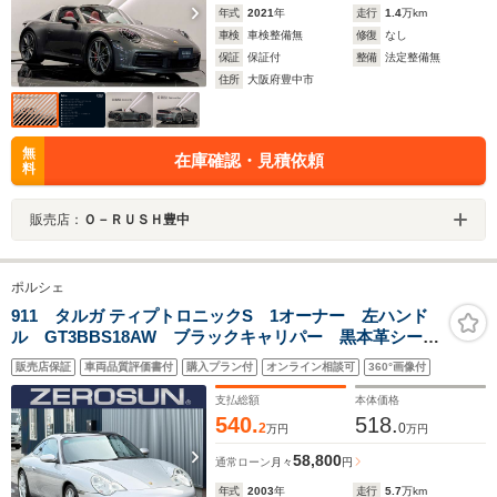
年式
2021
年
走行
1.4
万km
車検
車検整備無
修復
なし
保証
保証付
整備
法定整備無
住所
大阪府豊中市
無
在庫確認・見積依頼
料
販売店：
Ｏ－ＲＵＳＨ豊中
ポルシェ
911 タルガ ティプトロニックS 1オーナー 左ハンド
ル GT3BBS18AW ブラックキャリパー 黒本革シー
ト カロッツェリアナビ フルセグTV ETC キーレ
販売店保証
車両品質評価書付
購入プラン付
オンライン相談可
360°画像付
ス 禁煙車 シートヒーター バイキセノンヘッド PW
リクライニング リア3面フィルム貼
支払総額
本体価格
540.
518.
2
0
万円
万円
58,800
通常ローン
月々
円
年式
2003
年
走行
5.7
万km