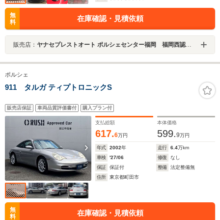
無
在庫確認・見積依頼
料
販売店：
ヤナセプレストオート ポルシェセンター福岡 福岡西認定中古車センター
ポルシェ
911 タルガ ティプトロニックS
販売店保証
車両品質評価書付
購入プラン付
支払総額
本体価格
617.
599.
6
9
万円
万円
年式
2002
年
走行
6.4
万km
車検
'27/06
修復
なし
保証
保証付
整備
法定整備無
住所
東京都町田市
無
在庫確認・見積依頼
料