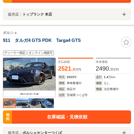
販売店：
トップランク 本店
ポルシェ
911 タルガ4 GTS PDK Targa4 GTS
ディーラー保証
オンライン相談可
支払総額
本体価格
2521.
2490.
6
0
万円
万円
年式
2023
年
走行
1.4
万km
車検
車検整備付
修復
なし
保証
保証付
整備
法定整備付
住所
茨城県つくば市
無
在庫確認・見積依頼
料
販売店：
ポルシェセンターつくば