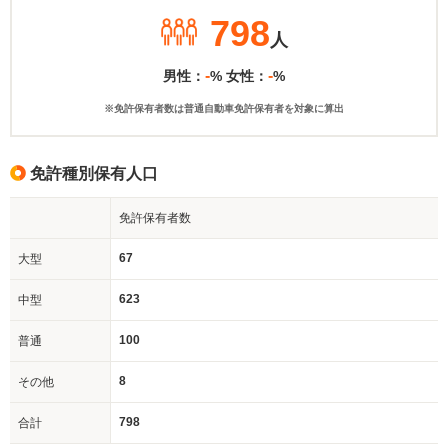
798
人
-
-
男性：
% 女性：
%
※免許保有者数は普通自動車免許保有者を対象に算出
免許種別保有人口
免許保有者数
67
大型
623
中型
100
普通
8
その他
798
合計