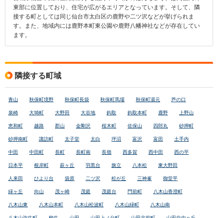
東部に位置しており、住宅が広がるエリアとなっています。そして、隣
接する町としては同じ仙台市太白区の鹿野や二ツ沢などが挙げられま
す。また、地域内には鹿野本町東公園や鹿野八幡神社などが存在してい
ます。
隣接する町域
青山
秋保町境野
秋保町長袋
秋保町馬場
秋保町湯元
芦の口
泉崎
大塒町
大野田
大谷地
鈎取
鈎取本町
鹿野
上野山
恵和町
越路
郡山
金剛沢
桜木町
佐保山
四郎丸
砂押町
砂押南町
諏訪町
太子堂
太白
坪沼
富沢
富田
土手内
中田
中田町
長町
長町南
長嶺
西多賀
西中田
西の平
日本平
根岸町
萩ヶ丘
羽黒台
旗立
八本松
東大野田
人来田
ひより台
袋原
二ツ沢
松が丘
三神峯
御堂平
緑ヶ丘
向山
茂ヶ崎
茂庭
茂庭台
門前町
八木山香澄町
八木山東
八木山本町
八木山松波町
八木山緑町
八木山南
八木山弥生町
柳生
山田
山田上ノ台町
山田北前町
山田自由ヶ丘