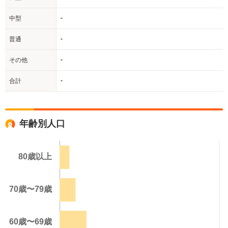
-
中型
-
普通
-
その他
-
合計
年齢別人口