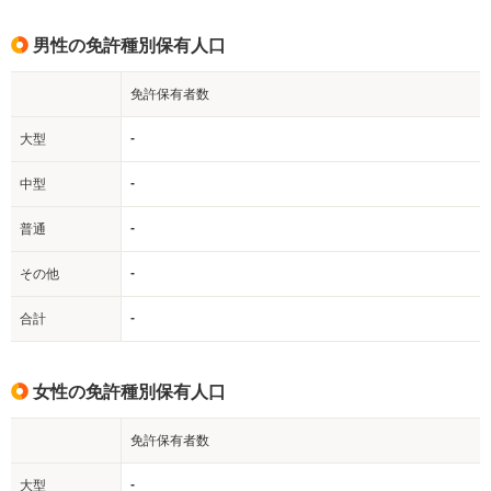
男性の免許種別保有人口
免許保有者数
-
大型
-
中型
-
普通
-
その他
-
合計
女性の免許種別保有人口
免許保有者数
-
大型