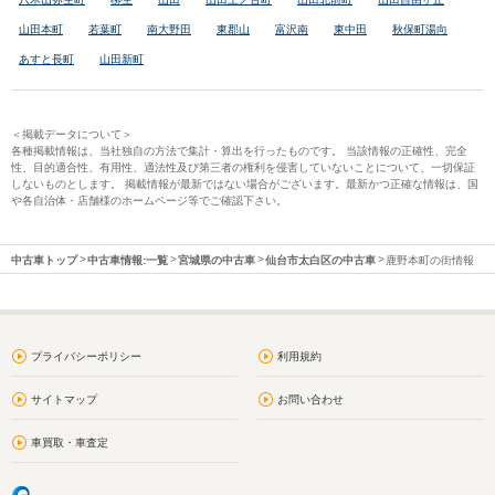
山田本町
若葉町
南大野田
東郡山
富沢南
東中田
秋保町湯向
あすと長町
山田新町
＜掲載データについて＞
各種掲載情報は、当社独自の方法で集計・算出を行ったものです。 当該情報の正確性、完全
性、目的適合性、有用性、適法性及び第三者の権利を侵害していないことについて、一切保証
しないものとします。 掲載情報が最新ではない場合がございます。最新かつ正確な情報は、国
や各自治体・店舗様のホームページ等でご確認下さい。
中古車トップ
中古車情報:一覧
宮城県の中古車
仙台市太白区の中古車
鹿野本町の街情報
プライバシーポリシー
利用規約
サイトマップ
お問い合わせ
車買取・車査定