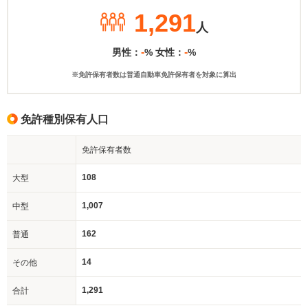
1,291
人
-
-
男性：
% 女性：
%
※免許保有者数は普通自動車免許保有者を対象に算出
免許種別保有人口
免許保有者数
108
大型
1,007
中型
162
普通
14
その他
1,291
合計