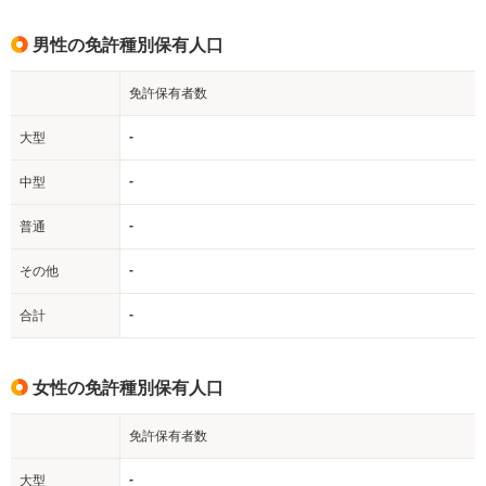
男性の免許種別保有人口
免許保有者数
-
大型
-
中型
-
普通
-
その他
-
合計
女性の免許種別保有人口
免許保有者数
-
大型