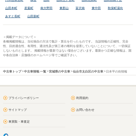
山田本町
若葉町
南大野田
東郡山
富沢南
東中田
秋保町湯向
あすと長町
山田新町
＜掲載データについて＞
各種掲載情報は、当社独自の方法で集計・算出を行ったものです。 当該情報の正確性、完全
性、目的適合性、有用性、適法性及び第三者の権利を侵害していないことについて、一切保証
しないものとします。 掲載情報が最新ではない場合がございます。最新かつ正確な情報は、国
や各自治体・店舗様のホームページ等でご確認下さい。
中古車トップ
中古車情報:一覧
宮城県の中古車
仙台市太白区の中古車
日本平の街情報
プライバシーポリシー
利用規約
サイトマップ
お問い合わせ
車買取・車査定