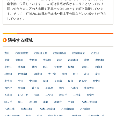
南東部に位置しています。この町は住宅が広がるエリアとなっており、
同じ仙台市太白区の人来田や羽黒台をはじめとする町と隣接していま
す。そして、町域内には日本平緑地や日本平公園などのスポットが存在
しています。
隣接する町域
青山
秋保町境野
秋保町長袋
秋保町馬場
秋保町湯元
芦の口
泉崎
大塒町
大野田
大谷地
鈎取
鈎取本町
鹿野
鹿野本町
上野山
恵和町
越路
郡山
金剛沢
桜木町
佐保山
四郎丸
砂押町
砂押南町
諏訪町
太子堂
太白
坪沼
富沢
富田
土手内
中田
中田町
長町
長町南
長嶺
西多賀
西中田
西の平
根岸町
萩ヶ丘
羽黒台
旗立
八本松
東大野田
人来田
ひより台
袋原
二ツ沢
松が丘
三神峯
御堂平
緑ヶ丘
向山
茂ヶ崎
茂庭
茂庭台
門前町
八木山香澄町
八木山東
八木山本町
八木山松波町
八木山緑町
八木山南
八木山弥生町
柳生
山田
山田上ノ台町
山田北前町
山田自由ヶ丘