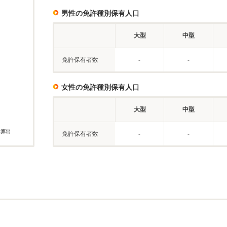
男性の免許種別保有人口
大型
中型
免許保有者数
-
-
女性の免許種別保有人口
大型
中型
に算出
免許保有者数
-
-