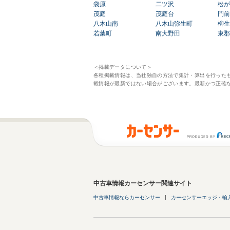
袋原
二ツ沢
松が
茂庭
茂庭台
門前
八木山南
八木山弥生町
柳生
若葉町
南大野田
東郡
＜掲載データについて＞
各種掲載情報は、当社独自の方法で集計・算出を行った
載情報が最新ではない場合がございます。最新かつ正確
中古車情報カーセンサー関連サイト
中古車情報ならカーセンサー
カーセンサーエッジ・輸