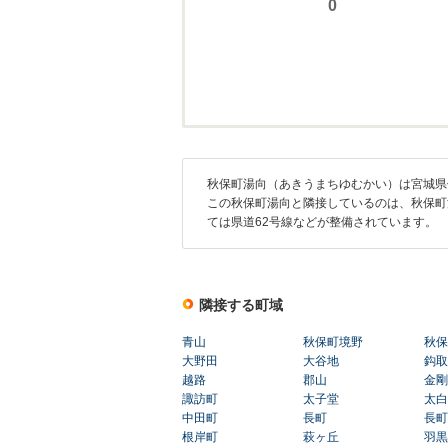
秋保町湯向（あきうまちゆむかい）は宮城県
この秋保町湯向と隣接しているのは、秋保町
ては県道62号線などが整備されています。
隣接する町域
青山
秋保町境野
秋保
大野田
大谷地
鈎取
越路
郡山
金剛
諏訪町
太子堂
太白
中田町
長町
長町
根岸町
萩ヶ丘
羽黒