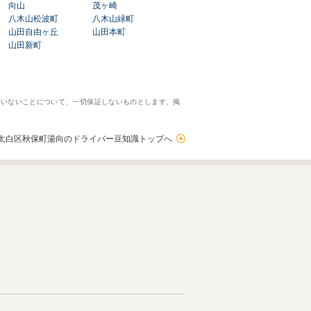
向山
茂ヶ崎
八木山松波町
八木山緑町
山田自由ヶ丘
山田本町
山田新町
ていないことについて、一切保証しないものとします。掲
太白区秋保町湯向のドライバー豆知識トップへ