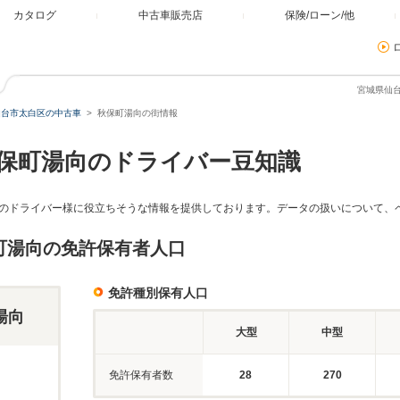
カタログ
中古車販売店
保険/ローン/他
宮城県仙
仙台市太白区の中古車
秋保町湯向の街情報
保町湯向のドライバー豆知識
のドライバー様に役立ちそうな情報を提供しております。データの扱いについて、
町湯向の免許保有者人口
免許種別保有人口
湯向
大型
中型
免許保有者数
28
270