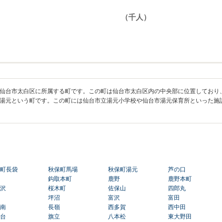
仙台市太白区に所属する町です。この町は仙台市太白区内の中央部に位置しており
湯元という町です。この町には仙台市立湯元小学校や仙台市湯元保育所といった施
町長袋
秋保町馬場
秋保町湯元
芦の口
鈎取本町
鹿野
鹿野本町
沢
桜木町
佐保山
四郎丸
坪沼
富沢
富田
南
長嶺
西多賀
西中田
台
旗立
八本松
東大野田