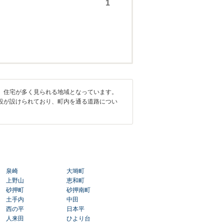
、住宅が多く見られる地域となっています。
設が設けられており、町内を通る道路につい
泉崎
大塒町
上野山
恵和町
砂押町
砂押南町
土手内
中田
西の平
日本平
人来田
ひより台