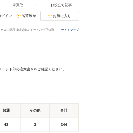
車買取
お役立ち記事
ログイン
閲覧履歴
お気に入り
台市太白区秋保町湯向のドライバー豆知識
サイトマップ
ページ下部の注意書きをご確認ください。
普通
その他
合計
43
3
344