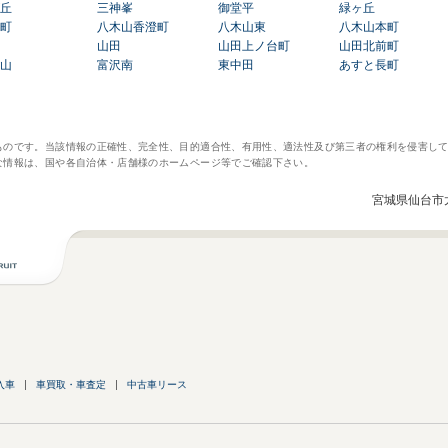
丘
三神峯
御堂平
緑ヶ丘
町
八木山香澄町
八木山東
八木山本町
山田
山田上ノ台町
山田北前町
山
富沢南
東中田
あすと長町
ものです。当該情報の正確性、完全性、目的適合性、有用性、適法性及び第三者の権利を侵害し
な情報は、国や各自治体・店舗様のホームページ等でご確認下さい。
宮城県仙台市
入車
車買取・車査定
中古車リース