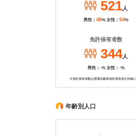
521
人
46
54
男性：
% 女性：
%
免許保有者数
344
人
-
-
男性：
% 女性：
%
※免許保有者数は普通自動車免許保有者を対象
年齢別人口