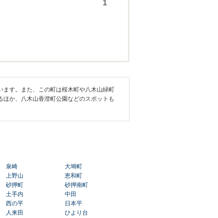
います。また、この町は桜木町や八木山緑町
るほか、八木山香澄町公園などのスポットも
泉崎
大塒町
上野山
恵和町
砂押町
砂押南町
土手内
中田
西の平
日本平
人来田
ひより台