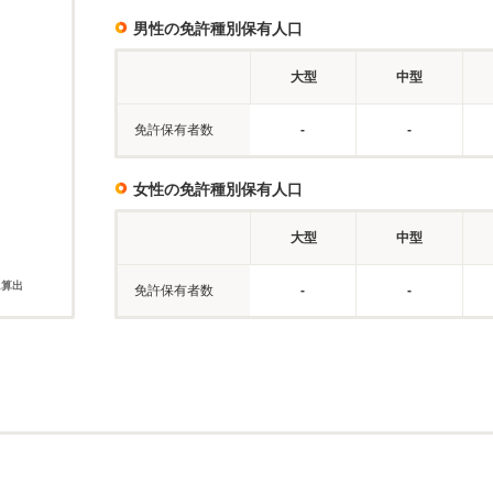
男性の免許種別保有人口
大型
中型
免許保有者数
-
-
女性の免許種別保有人口
大型
中型
に算出
免許保有者数
-
-