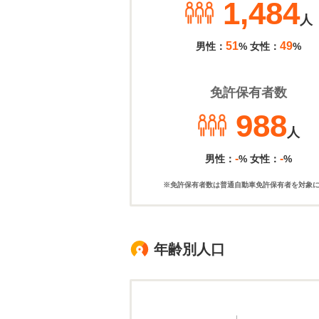
1,484
人
51
49
男性：
% 女性：
%
免許保有者数
988
人
-
-
男性：
% 女性：
%
※免許保有者数は普通自動車免許保有者を対象
年齢別人口