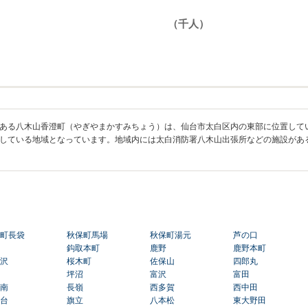
ある八木山香澄町（やぎやまかすみちょう）は、仙台市太白区内の東部に位置して
している地域となっています。地域内には太白消防署八木山出張所などの施設があ
町長袋
秋保町馬場
秋保町湯元
芦の口
鈎取本町
鹿野
鹿野本町
沢
桜木町
佐保山
四郎丸
坪沼
富沢
富田
南
長嶺
西多賀
西中田
台
旗立
八本松
東大野田