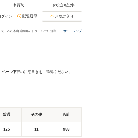
車買取
お役立ち記事
ログイン
閲覧履歴
お気に入り
市太白区八木山香澄町のドライバー豆知識
サイトマップ
、ページ下部の注意書きをご確認ください。
普通
その他
合計
125
11
988