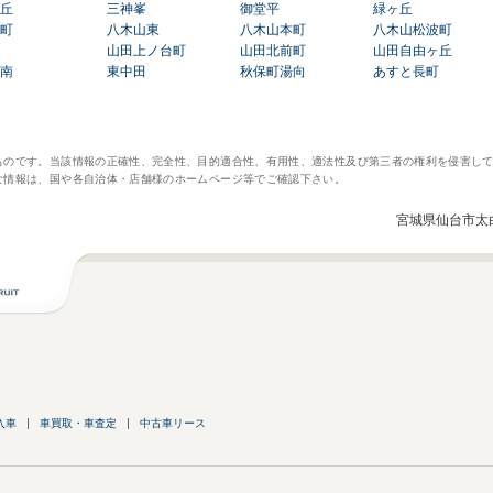
丘
三神峯
御堂平
緑ヶ丘
町
八木山東
八木山本町
八木山松波町
山田上ノ台町
山田北前町
山田自由ヶ丘
南
東中田
秋保町湯向
あすと長町
ものです。当該情報の正確性、完全性、目的適合性、有用性、適法性及び第三者の権利を侵害し
な情報は、国や各自治体・店舗様のホームページ等でご確認下さい。
宮城県仙台市太
入車
車買取・車査定
中古車リース