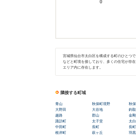
宮城県仙台市太白区を構成する町のひとつで
などと町境を接しており、多くの住宅が存在
エリア内に存在します。
隣接する町域
青山
秋保町境野
秋保
大野田
大谷地
鈎取
越路
郡山
金剛
諏訪町
太子堂
太白
中田町
長町
長町
根岸町
萩ヶ丘
羽黒