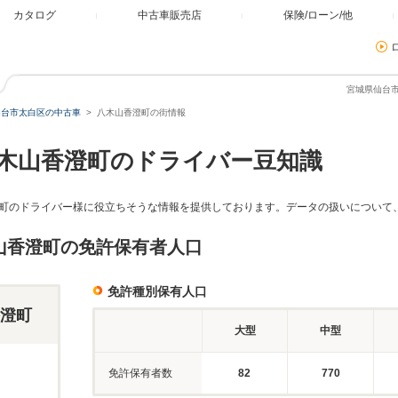
カタログ
中古車販売店
保険/ローン/他
宮城県仙台
仙台市太白区の中古車
八木山香澄町の街情報
木山香澄町のドライバー豆知識
町のドライバー様に役立ちそうな情報を提供しております。データの扱いについて
山香澄町の免許保有者人口
免許種別保有人口
澄町
大型
中型
免許保有者数
82
770