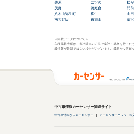
袋原
二ツ沢
松が
茂庭
茂庭台
門前
八木山弥生町
柳生
山田
南大野田
東郡山
富沢
＜掲載データについて＞
各種掲載情報は、当社独自の方法で集計・算出を行った
載情報が最新ではない場合がございます。最新かつ正確
中古車情報カーセンサー関連サイト
中古車情報ならカーセンサー
カーセンサーエッジ・輸