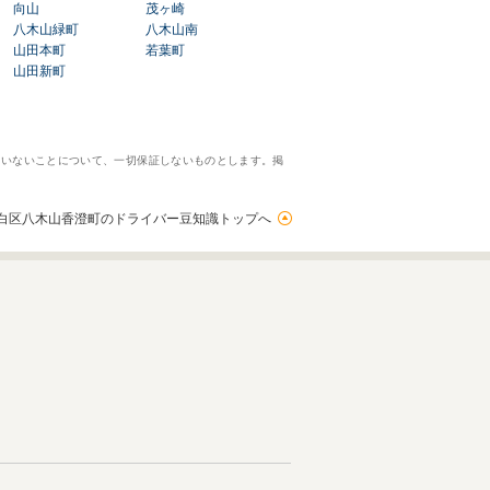
向山
茂ヶ崎
八木山緑町
八木山南
山田本町
若葉町
山田新町
ていないことについて、一切保証しないものとします。掲
白区八木山香澄町のドライバー豆知識トップへ