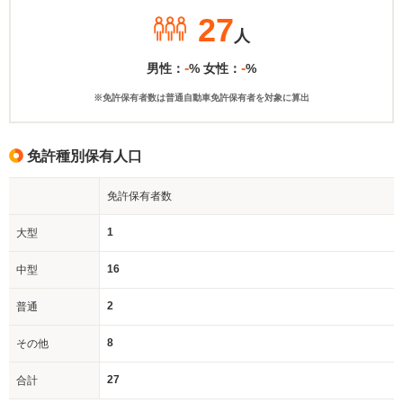
27
人
-
-
男性：
% 女性：
%
※免許保有者数は普通自動車免許保有者を対象に算出
免許種別保有人口
免許保有者数
1
大型
16
中型
2
普通
8
その他
27
合計