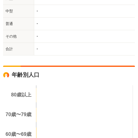
-
中型
-
普通
-
その他
-
合計
年齢別人口