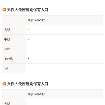
男性の免許種別保有人口
免許保有者数
-
大型
-
中型
-
普通
-
その他
-
合計
女性の免許種別保有人口
免許保有者数
-
大型