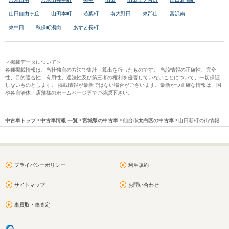
山田自由ヶ丘
山田本町
若葉町
南大野田
東郡山
富沢南
東中田
秋保町湯向
あすと長町
＜掲載データについて＞
各種掲載情報は、当社独自の方法で集計・算出を行ったものです。 当該情報の正確性、完全
性、目的適合性、有用性、適法性及び第三者の権利を侵害していないことについて、一切保証
しないものとします。 掲載情報が最新ではない場合がございます。最新かつ正確な情報は、国
や各自治体・店舗様のホームページ等でご確認下さい。
中古車トップ
中古車情報:一覧
宮城県の中古車
仙台市太白区の中古車
山田新町の街情報
プライバシーポリシー
利用規約
サイトマップ
お問い合わせ
車買取・車査定