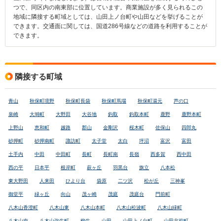
つで、同区内の南東部に位置しています。商業施設が多く見られるこの
地域に隣接する町域としては、山田上ノ台町や山田などを挙げることが
できます。交通面に関しては、国道286号線などの道路を利用することが
できます。
隣接する町域
青山
秋保町境野
秋保町長袋
秋保町馬場
秋保町湯元
芦の口
泉崎
大塒町
大野田
大谷地
鈎取
鈎取本町
鹿野
鹿野本町
上野山
恵和町
越路
郡山
金剛沢
桜木町
佐保山
四郎丸
砂押町
砂押南町
諏訪町
太子堂
太白
坪沼
富沢
富田
土手内
中田
中田町
長町
長町南
長嶺
西多賀
西中田
西の平
日本平
根岸町
萩ヶ丘
羽黒台
旗立
八本松
東大野田
人来田
ひより台
袋原
二ツ沢
松が丘
三神峯
御堂平
緑ヶ丘
向山
茂ヶ崎
茂庭
茂庭台
門前町
八木山香澄町
八木山東
八木山本町
八木山松波町
八木山緑町
八木山南
八木山弥生町
柳生
山田
山田上ノ台町
山田北前町