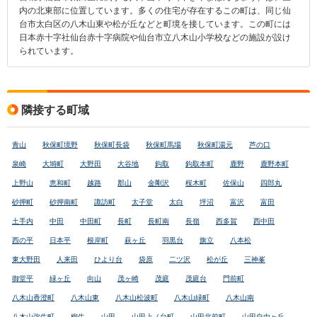
内の北東部に位置しています。多くの住宅が存在するこの町は、同じ仙
台市太白区の八木山東や松が丘などと町境を接しています。この町には
日本赤十字社仙台赤十字病院や仙台市立八木山小学校などの施設が設け
られています。
隣接する町域
青山
秋保町境野
秋保町長袋
秋保町馬場
秋保町湯元
芦の口
泉崎
大塒町
大野田
大谷地
鈎取
鈎取本町
鹿野
鹿野本町
上野山
恵和町
越路
郡山
金剛沢
桜木町
佐保山
四郎丸
砂押町
砂押南町
諏訪町
太子堂
太白
坪沼
富沢
富田
土手内
中田
中田町
長町
長町南
長嶺
西多賀
西中田
西の平
日本平
根岸町
萩ヶ丘
羽黒台
旗立
八本松
東大野田
人来田
ひより台
袋原
二ツ沢
松が丘
三神峯
御堂平
緑ヶ丘
向山
茂ヶ崎
茂庭
茂庭台
門前町
八木山香澄町
八木山東
八木山松波町
八木山緑町
八木山南
八木山弥生町
柳生
山田
山田上ノ台町
山田北前町
山田自由ヶ丘