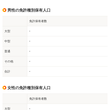
男性の免許種別保有人口
免許保有者数
-
大型
-
中型
-
普通
-
その他
-
合計
女性の免許種別保有人口
免許保有者数
-
大型