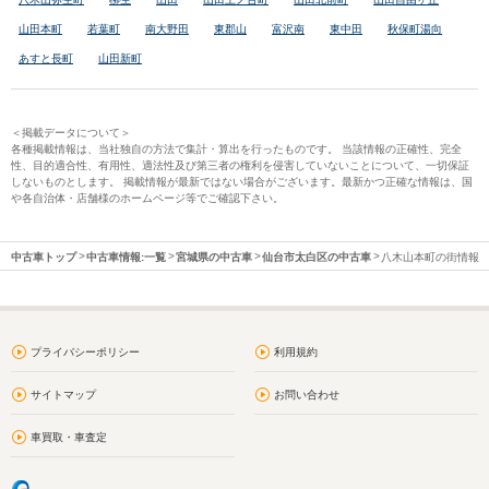
山田本町
若葉町
南大野田
東郡山
富沢南
東中田
秋保町湯向
あすと長町
山田新町
＜掲載データについて＞
各種掲載情報は、当社独自の方法で集計・算出を行ったものです。 当該情報の正確性、完全
性、目的適合性、有用性、適法性及び第三者の権利を侵害していないことについて、一切保証
しないものとします。 掲載情報が最新ではない場合がございます。最新かつ正確な情報は、国
や各自治体・店舗様のホームページ等でご確認下さい。
中古車トップ
中古車情報:一覧
宮城県の中古車
仙台市太白区の中古車
八木山本町の街情報
プライバシーポリシー
利用規約
サイトマップ
お問い合わせ
車買取・車査定