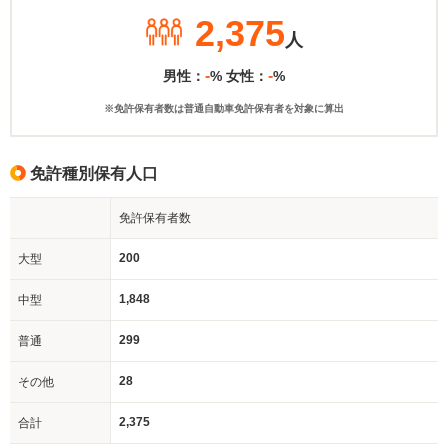
2,375
人
-
-
男性：
% 女性：
%
※免許保有者数は普通自動車免許保有者を対象に算出
免許種別保有人口
免許保有者数
200
大型
1,848
中型
299
普通
28
その他
2,375
合計