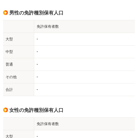
男性の免許種別保有人口
免許保有者数
-
大型
-
中型
-
普通
-
その他
-
合計
女性の免許種別保有人口
免許保有者数
-
大型