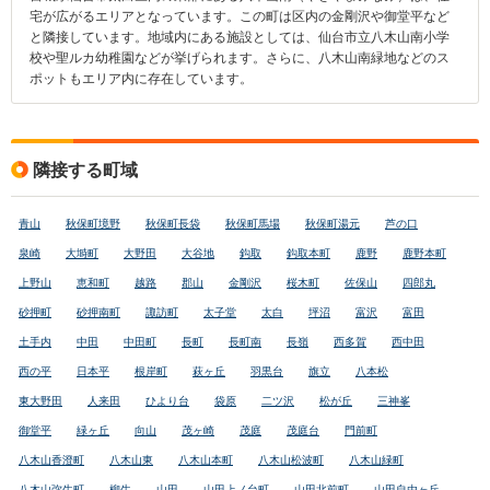
宅が広がるエリアとなっています。この町は区内の金剛沢や御堂平など
と隣接しています。地域内にある施設としては、仙台市立八木山南小学
校や聖ルカ幼稚園などが挙げられます。さらに、八木山南緑地などのス
ポットもエリア内に存在しています。
隣接する町域
青山
秋保町境野
秋保町長袋
秋保町馬場
秋保町湯元
芦の口
泉崎
大塒町
大野田
大谷地
鈎取
鈎取本町
鹿野
鹿野本町
上野山
恵和町
越路
郡山
金剛沢
桜木町
佐保山
四郎丸
砂押町
砂押南町
諏訪町
太子堂
太白
坪沼
富沢
富田
土手内
中田
中田町
長町
長町南
長嶺
西多賀
西中田
西の平
日本平
根岸町
萩ヶ丘
羽黒台
旗立
八本松
東大野田
人来田
ひより台
袋原
二ツ沢
松が丘
三神峯
御堂平
緑ヶ丘
向山
茂ヶ崎
茂庭
茂庭台
門前町
八木山香澄町
八木山東
八木山本町
八木山松波町
八木山緑町
八木山弥生町
柳生
山田
山田上ノ台町
山田北前町
山田自由ヶ丘