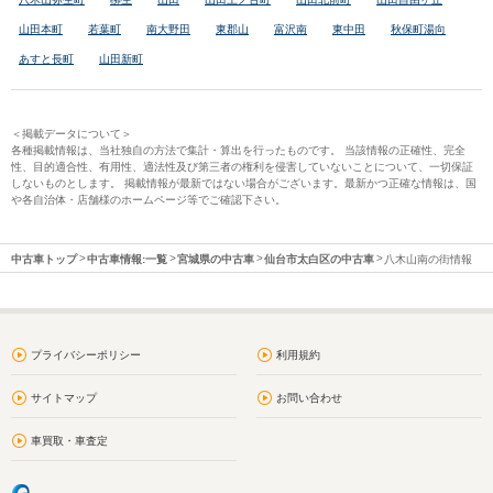
山田本町
若葉町
南大野田
東郡山
富沢南
東中田
秋保町湯向
あすと長町
山田新町
＜掲載データについて＞
各種掲載情報は、当社独自の方法で集計・算出を行ったものです。 当該情報の正確性、完全
性、目的適合性、有用性、適法性及び第三者の権利を侵害していないことについて、一切保証
しないものとします。 掲載情報が最新ではない場合がございます。最新かつ正確な情報は、国
や各自治体・店舗様のホームページ等でご確認下さい。
中古車トップ
中古車情報:一覧
宮城県の中古車
仙台市太白区の中古車
八木山南の街情報
プライバシーポリシー
利用規約
サイトマップ
お問い合わせ
車買取・車査定