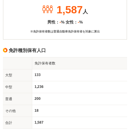
1,587
人
-
-
男性：
% 女性：
%
※免許保有者数は普通自動車免許保有者を対象に算出
免許種別保有人口
免許保有者数
133
大型
1,236
中型
200
普通
18
その他
1,587
合計