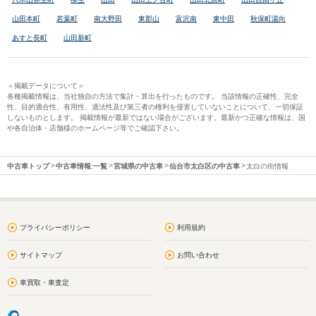
山田本町
若葉町
南大野田
東郡山
富沢南
東中田
秋保町湯向
あすと長町
山田新町
＜掲載データについて＞
各種掲載情報は、当社独自の方法で集計・算出を行ったものです。 当該情報の正確性、完全
性、目的適合性、有用性、適法性及び第三者の権利を侵害していないことについて、一切保証
しないものとします。 掲載情報が最新ではない場合がございます。最新かつ正確な情報は、国
や各自治体・店舗様のホームページ等でご確認下さい。
中古車トップ
中古車情報:一覧
宮城県の中古車
仙台市太白区の中古車
太白の街情報
プライバシーポリシー
利用規約
サイトマップ
お問い合わせ
車買取・車査定