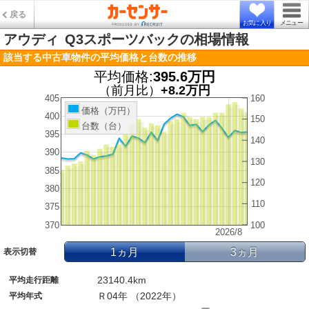
戻る
お気に入り
メニュー
アウディ
Q3スポーツバックの相場情報
該当する中古車物件の平均価格と台数の推移
平均価格:
395.6万円
（前月比）
+8.2万円
405
160
価格（万円）
400
150
台数（台）
395
140
390
130
385
120
380
110
375
370
100
2026/8
1ヵ月
3ヵ月
表示切替
23140.4km
平均走行距離
Ｒ04年 （2022年）
平均年式