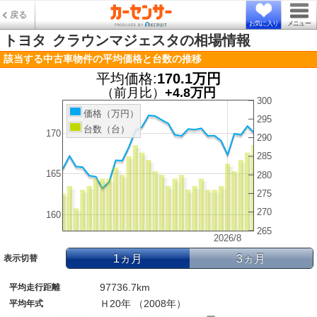
戻る
お気に入り
メニュー
トヨタ
クラウンマジェスタの相場情報
該当する中古車物件の平均価格と台数の推移
平均価格:
170.1万円
（前月比）
+4.8万円
300
価格（万円）
295
台数（台）
170
290
285
165
280
275
270
160
265
2026/8
1ヵ月
3ヵ月
表示切替
97736.7km
平均走行距離
Ｈ20年 （2008年）
平均年式