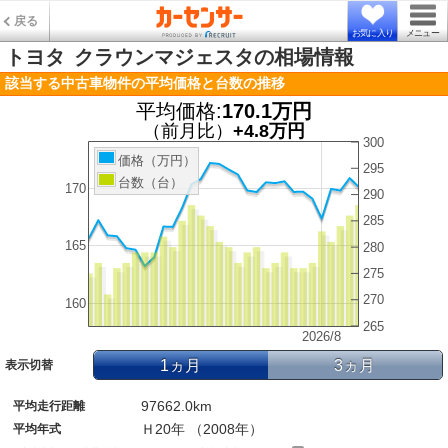
戻る
お気に入り
メニュー
トヨタ
クラウンマジェスタの相場情報
該当する中古車物件の平均価格と台数の推移
平均価格:
170.1万円
（前月比）
+4.8万円
300
価格（万円）
295
台数（台）
170
290
285
165
280
275
270
160
265
2026/8
1ヵ月
3ヵ月
表示切替
97662.0km
平均走行距離
Ｈ20年 （2008年）
平均年式