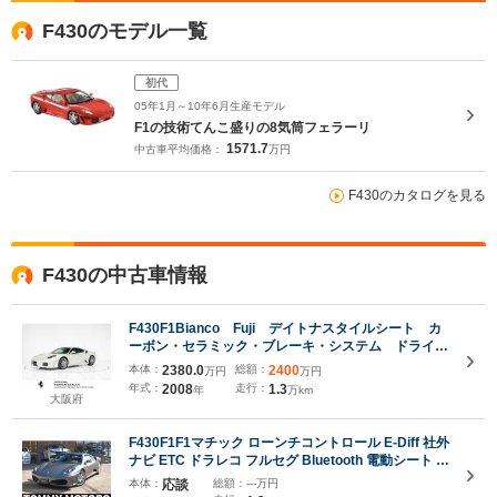
F430のモデル一覧
初代
05年1月～10年6月生産モデル
F1の技術てんこ盛りの8気筒フェラーリ
1571.7
中古車平均価格：
万円
F430のカタログを見る
F430の中古車情報
F430F1Bianco Fuji デイトナスタイルシート カ
ーボン・セラミック・ブレーキ・システム ドライビ
ングゾーン・カーボン・インテリア パワーシート
本体：
2380.0
総額：
2400
万円
万円
スクーデリア・フェラーリ・エンブレム
年式：
2008
走行：
1.3
年
万km
大阪府
F430F1F1マチック ローンチコントロール E-Diff 社外
ナビ ETC ドラレコ フルセグ Bluetooth 電動シート デ
イトナシート 本革シート 社外マフラー V8 4.3Lエン
本体：
応談
総額：
---万円
ジン ピニンファリーナボディーデザイン