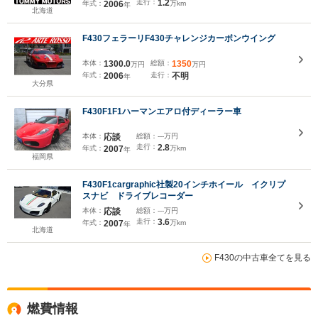
走行：
1.2
年式：
2006
万km
年
北海道
F430フェラーリF430チャレンジカーボンウイング
本体：
1300.0
総額：
1350
万円
万円
年式：
2006
走行：
不明
年
大分県
F430F1F1ハーマンエアロ付ディーラー車
本体：
応談
総額：
---万円
走行：
2.8
年式：
2007
万km
年
福岡県
F430F1cargraphic社製20インチホイール イクリプ
スナビ ドライブレコーダー
本体：
応談
総額：
---万円
走行：
3.6
年式：
2007
万km
年
北海道
F430の中古車全てを見る
燃費情報