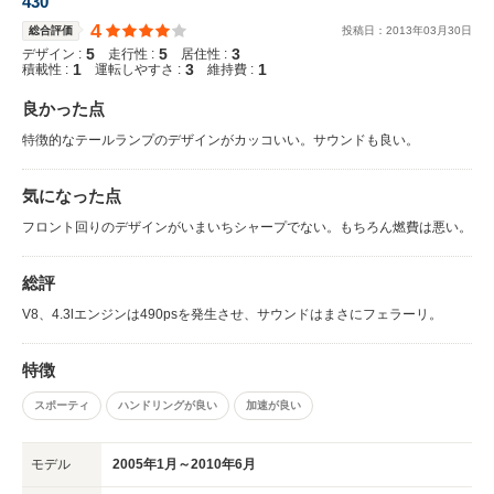
430
4
総合評価
投稿日：
2013
年
03
月
30
日
5
5
3
デザイン :
走行性 :
居住性 :
1
3
1
積載性 :
運転しやすさ :
維持費 :
良かった点
特徴的なテールランプのデザインがカッコいい。サウンドも良い。
気になった点
フロント回りのデザインがいまいちシャープでない。もちろん燃費は悪い。
総評
V8、4.3lエンジンは490psを発生させ、サウンドはまさにフェラーリ。
特徴
スポーティ
ハンドリングが良い
加速が良い
モデル
2005年1月～2010年6月