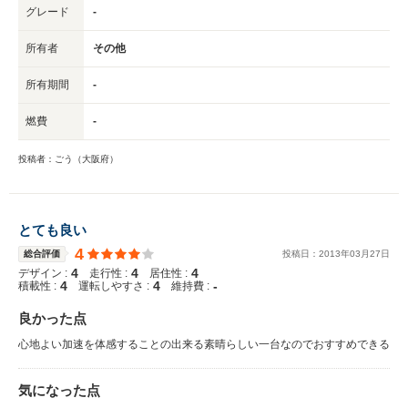
グレード
-
所有者
その他
所有期間
-
燃費
-
投稿者：ごう（大阪府）
とても良い
4
総合評価
投稿日：
2013
年
03
月
27
日
4
4
4
デザイン :
走行性 :
居住性 :
4
4
-
積載性 :
運転しやすさ :
維持費 :
良かった点
心地よい加速を体感することの出来る素晴らしい一台なのでおすすめできる
気になった点