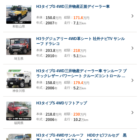
H3タイプG 4WD三井物産正規デイーラー車
本体：
150.0
総額：
171.6
万円
万円
年式：
2007
走行：
7.1
年
万km
和歌山県
H3ラグジュアリー 4WD革シート 社外ナビTV サンル
ーフ ドラレコ
本体：
203.8
総額：
218
万円
万円
年式：
2010
走行：
5.1
年
万km
埼玉県
H3タイプG 4WD三井物産ディーラー車 サンルーフ ブ
ラックレザー パワーシート クルーズコントロール レ
ギュラー仕様 ETC 4WD センターデフロック ルーフ
本体：
158.0
総額：
179.4
万円
万円
レール 3.5Lエンジン
年式：
2006
走行：
5.2
年
万km
神奈川県
H3タイプS 4WDリフトアップ
本体：
218.0
総額：
230
万円
万円
年式：
2006
走行：
10.2
年
万km
福岡県
H3タイプG 4WDサンルーフ HDDナビ/フルセグ 黒