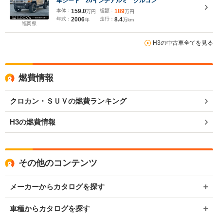
革シート 20インチアルミ クルコン
本体：
159.0
総額：
189
万円
万円
年式：
2006
走行：
8.4
年
万km
福岡県
H3の中古車全てを見る
燃費情報
クロカン・ＳＵＶの燃費ランキング
H3の燃費情報
その他のコンテンツ
メーカーからカタログを探す
車種からカタログを探す