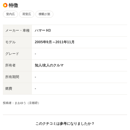
特徴
室内広
荷室広
積載が楽
メーカー・車種
ハマー H3
モデル
2005年9月～2011年11月
グレード
-
所有者
知人/友人のクルマ
所有期間
-
燃費
-
投稿者：まおゆう（京都府）
このクチコミは参考になりましたか？