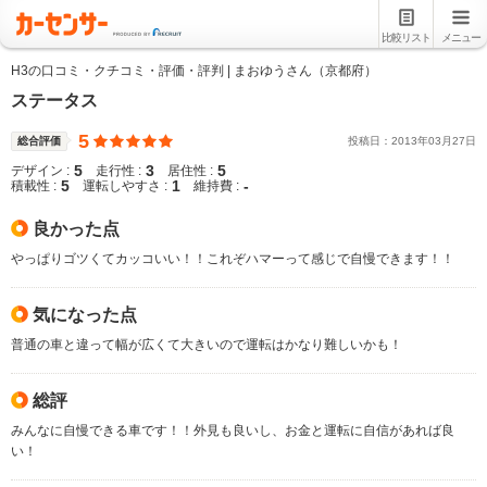
比較リスト
メニュー
H3の口コミ・クチコミ・評価・評判 | まおゆうさん（京都府）
ステータス
5
総合評価
投稿日：
2013
年
03
月
27
日
5
3
5
デザイン :
走行性 :
居住性 :
5
1
-
積載性 :
運転しやすさ :
維持費 :
良かった点
やっぱりゴツくてカッコいい！！これぞハマーって感じで自慢できます！！
気になった点
普通の車と違って幅が広くて大きいので運転はかなり難しいかも！
総評
みんなに自慢できる車です！！外見も良いし、お金と運転に自信があれば良
い！