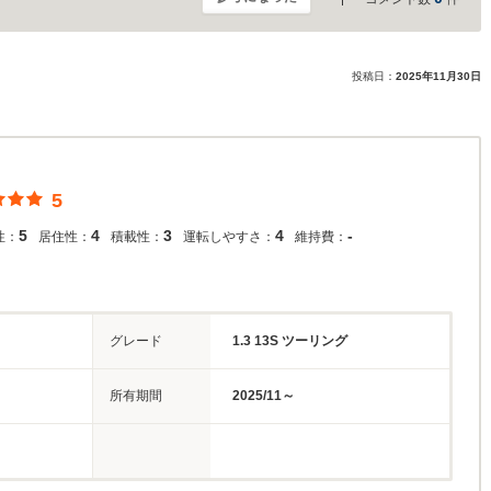
投稿日：
2025年11月30日
5
5
4
3
4
-
性：
居住性：
積載性：
運転しやすさ：
維持費：
グレード
1.3 13S ツーリング
所有期間
2025/11～