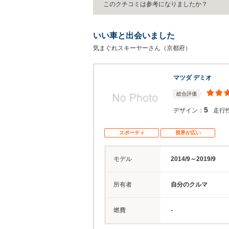
このクチコミは参考になりましたか？
いい車と出会いました
気まぐれスキーヤーさん（京都府）
マツダ デミオ
総合評価
5
デザイン：
走行
スポーティ
視界が広い
モデル
2014/9～2019/9
所有者
自分のクルマ
燃費
-