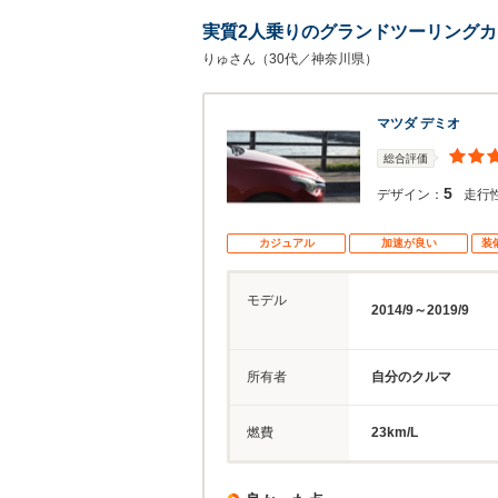
実質2人乗りのグランドツーリングカ
りゅさん（30代／神奈川県）
マツダ デミオ
総合評価
5
デザイン：
走行
カジュアル
加速が良い
装
モデル
2014/9～2019/9
所有者
自分のクルマ
燃費
23km/L