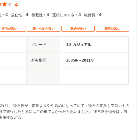
4
4
4
4
4
4
性：
居住性：
積載性：
運転しやすさ：
維持費：
室内が広い
乗り心地が良い
収納が多い
視界が広い
グレード
1.3 カジュアル
所有期間
2005/6～2011/6
体設計。 後ろ席が，前席よりやや高めになっていて，後ろの乗員もフロントの
族で旅行したときにはこの車でよかったと思いました。 後ろ席を倒せば，自
実用性なども。