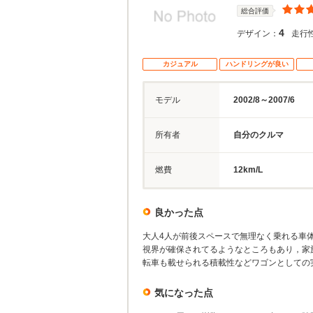
総合評価
4
デザイン：
走行
カジュアル
ハンドリングが良い
モデル
2002/8～2007/6
所有者
自分のクルマ
燃費
12km/L
良かった点
大人4人が前後スペースで無理なく乗れる車
視界が確保されてるようなところもあり，家
転車も載せられる積載性などワゴンとしての
気になった点