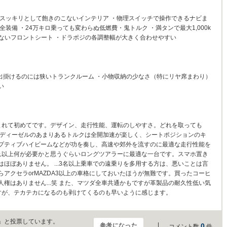
・スッキリとして飽きのこないインテリア ・物理スイッチで操作できるナビま
装備 ・24万キロ乗っても変わらぬ低燃費・鬼トルク ・満タンで最大1,000k
ないフロントシート ・ドラポジの各調整幅が大きく合わせやすい
出掛けるのには狭いトランクルーム ・小物収納の少なさ（特にリヤ席まわり）
い
まれて初めてです。デザイン、走行性能、運転のしやすさ。どれを取っても
 ディーゼルのあまりあるトルクは全開加速が楽しく、シートポジションのキ
プティブハイビームなどが功を奏し、高速や郊外を流すのに最適な走行性能を
れ以上何が必要かと思うぐらいロングツアラーに最適な一台です。スマホ置き
ほぼありません。 ...3名以上乗車での遠乗りを多用する方は、悪いことは言
アクセラorMAZDA3以上の車格にしておいたほうが無難です。買ったコーヒ
権はありません...笑 また、マツダ全車共通かもですが革製品の耐久性低い気
すが、テカテカになるのも剥けてくるのも早いように感じます。
」と投票しています。
参考になった
0
コメント数
件