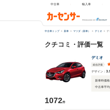
中古車
輸入車
中古車トップ
新車
マツダ（新車）
デミオ
デ
クチコミ・評価一覧
デミオ
総合評価
3.
デザイン：
新車時価格
中古車平均
1072
件