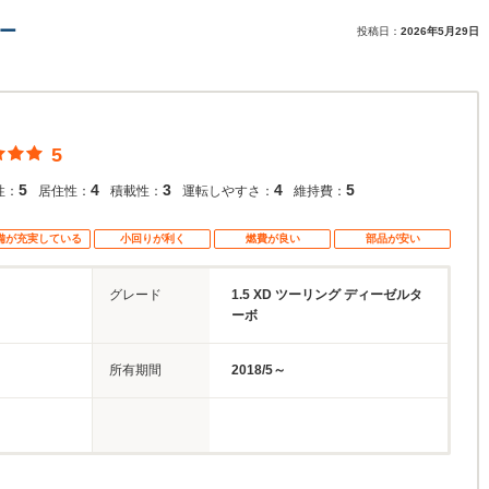
ー
投稿日：
2026年5月29日
5
5
4
3
4
5
性：
居住性：
積載性：
運転しやすさ：
維持費：
備が充実している
小回りが利く
燃費が良い
部品が安い
グレード
1.5 XD ツーリング ディーゼルタ
ーボ
所有期間
2018/5～