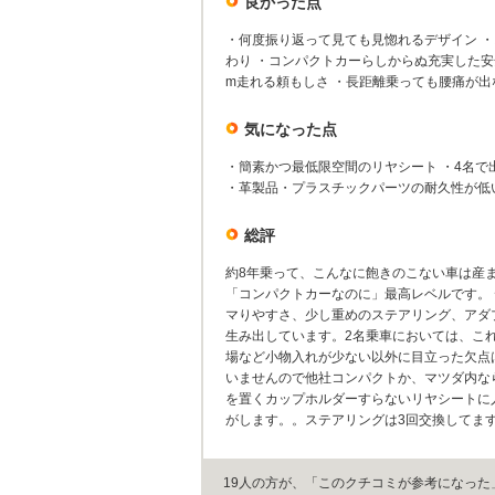
良かった点
・何度振り返って見ても見惚れるデザイン 
わり ・コンパクトカーらしからぬ充実した安全
m走れる頼もしさ ・長距離乗っても腰痛が出
気になった点
・簡素かつ最低限空間のリヤシート ・4名で
・革製品・プラスチックパーツの耐久性が低
総評
約8年乗って、こんなに飽きのこない車は産
「コンパクトカーなのに」最高レベルです。
マりやすさ、少し重めのステアリング、アダ
生み出しています。2名乗車においては、こ
場など小物入れが少ない以外に目立った欠点は
いませんので他社コンパクトか、マツダ内なら
を置くカップホルダーすらないリヤシートに人
がします。。ステアリングは3回交換してま
19人の方が、「このクチコミが参考になった