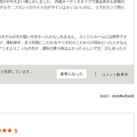
間がやや大きい感じがしました。 内蔵オーディオタイプで液晶表示も安物の
モデルで，フロントのライトのデザインはカッコいいのに，リアのランプ周り
。
0ccのモデルの方が扱いやすかったかもしれません。 エンジンルームには標準でタ
が，運転操作，走り性能にこだわるマツダ社のこだわりの現れだったとかなん
目デミオよりこっちの方が，運転の乗り味はよかったらしいです。少しゆったり
」と投票しています。
参考になった
0
コメント数
件
投稿日：
2025年4月24日
5