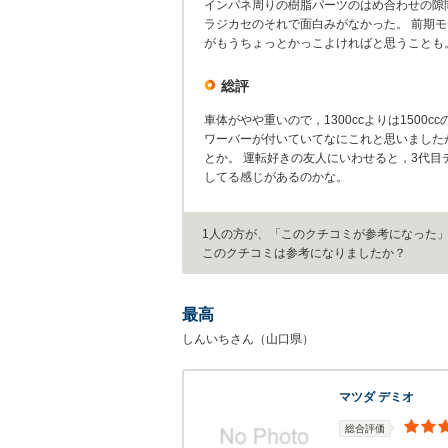
インパネ周りの樹脂パーツのはめ合わせの隙
ラジカセのそれで面白みがなかった。 前期
がもうちょっとかっこよければと思うことも
総評
車体がやや重いので，1300ccよりは150
ワーバーが付いていてなにこれと思いました
とか。 運転好きの友人にいわせると，3代
してる感じがあるのかな。
1人の方が、「このクチコミが参考になった
このクチコミは参考になりましたか？
最高
しんいちさん（山口県）
マツダ デミオ
総合評価