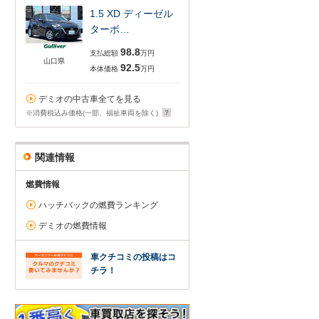
1.5 XD ディーゼル
ターボ…
98.8
支払総額
万円
山口県
92.5
本体価格
万円
デミオの中古車全てを見る
※消費税込み価格(一部、福祉車両を除く)
関連情報
燃費情報
ハッチバックの燃費ランキング
デミオの燃費情報
車クチコミの投稿はコ
チラ！