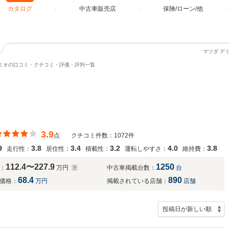
カタログ
中古車販売店
保険/ローン/他
マツダ デ
ミオの口コミ・クチコミ・評価・評判一覧
3.9
点
クチコミ件数：1072件
9
3.8
3.4
3.2
4.0
3.8
走行性：
居住性：
積載性：
運転しやすさ：
維持費：
112.4〜227.9
1250
：
万円
中古車掲載台数：
台
68.4
890
価格：
万円
掲載されている店舗：
店舗