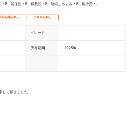
5
5
5
5
-
性：
居住性：
積載性：
運転しやすさ：
維持費：
乗り心地が良い
小回りが利く
グレード
-
所有期間
2025/4～
車して頂きました