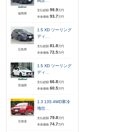
純正…
99.9
支払総額
万円
福岡県
93.7
本体価格
万円
1.5 XD ツーリング
ディ…
81.8
支払総額
万円
広島県
72.5
本体価格
万円
1.5 XD ツーリング
ディ…
66.8
支払総額
万円
茨城県
60.5
本体価格
万円
1.3 13S 4WD寒冷
地仕…
79.8
支払総額
万円
北海道
74.7
本体価格
万円