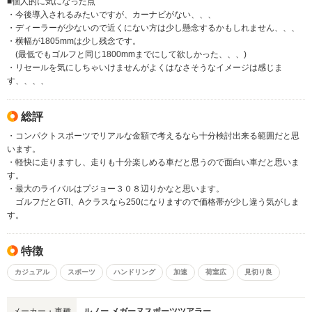
■個人的に気になった点
・今後導入されるみたいですが、カーナビがない、、、
・ディーラーが少ないので近くにない方は少し懸念するかもしれません、、、
・横幅が1805mmは少し残念です。
(最低でもゴルフと同じ1800mmまでにして欲しかった、、、)
・リセールを気にしちゃいけませんがよくはなさそうなイメージは感じま
す、、、、
総評
・コンパクトスポーツでリアルな金額で考えるなら十分検討出来る範囲だと思
います。
・軽快に走りますし、走りも十分楽しめる車だと思うので面白い車だと思いま
す。
・最大のライバルはプジョー３０８辺りかなと思います。
ゴルフだとGTI、Aクラスなら250になりますので価格帯が少し違う気がしま
す。
特徴
カジュアル
スポーツ
ハンドリング
加速
荷室広
見切り良
メーカー・車種
ルノー メガーヌスポーツツアラー