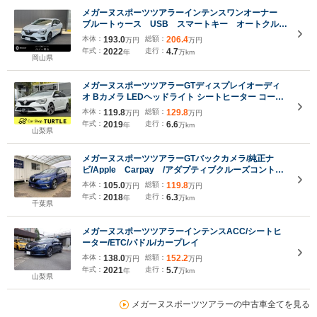
メガーヌスポーツツアラーインテンスワンオーナー
ブルートゥース USB スマートキー オートクルー
ズコントロール オートライト AUX 禁煙車 リア
本体：
193.0
総額：
206.4
万円
万円
カメラ レーンキープアシスト
年式：
2022
走行：
4.7
年
万km
岡山県
メガーヌスポーツツアラーGTディスプレイオーディ
オ Bカメラ LEDヘッドライト シートヒーター コーナ
ーセンサー アダプティブクルーズコントロール レー
本体：
119.8
総額：
129.8
万円
万円
ンキープアシスト 純正18インチアルミ
年式：
2019
走行：
6.6
年
万km
山梨県
メガーヌスポーツツアラーGTバックカメラ/純正ナ
ビ/Apple Carpay /アダプティブクルーズコントロ
ール/レーンキープアシスト/シートヒーター/前後セン
本体：
105.0
総額：
119.8
万円
万円
サー/LEDライト/ETC
年式：
2018
走行：
6.3
年
万km
千葉県
メガーヌスポーツツアラーインテンスACC/シートヒ
ーター/ETC/パドル/カープレイ
本体：
138.0
総額：
152.2
万円
万円
年式：
2021
走行：
5.7
年
万km
山梨県
メガーヌスポーツツアラーの中古車全てを見る