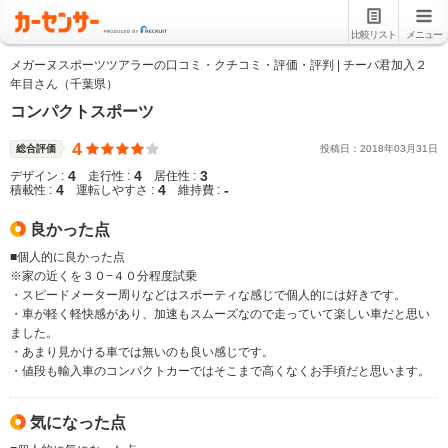
比較リスト
メニュー
メガーヌスポーツツアラーの口コミ・クチコミ・評価・評判 | チーバ君加入２
年目さん（千葉県）
コンパクトスポーツ
4
総合評価
投稿日：
2018
年
03
月
31
日
4
4
3
デザイン :
走行性 :
居住性 :
4
4
-
積載性 :
運転しやすさ :
維持費 :
良かった点
■個人的に良かった点
※家の近くを３０−４０分程度試乗
・スピードメーター周りなどはスポーティな感じで個人的には好きです。
・車が軽く軽快感があり、加速もスムーズなので走っていて楽しい車だと思い
ました。
・あまり見かける車では無いのも良い感じです。
・値段も輸入車のコンパクトカーではそこまで高くなくお手頃だと思います。
気になった点