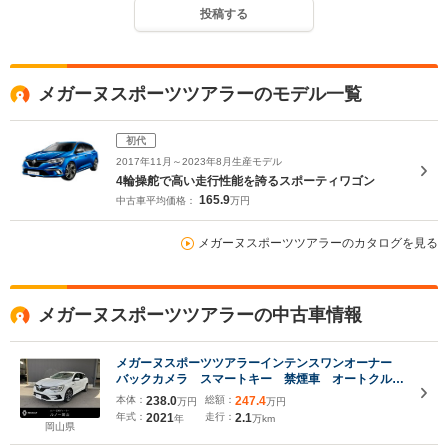
投稿する
メガーヌスポーツツアラーのモデル一覧
初代
2017年11月～2023年8月生産モデル
4輪操舵で高い走行性能を誇るスポーティワゴン
165.9
中古車平均価格：
万円
メガーヌスポーツツアラーのカタログを見る
メガーヌスポーツツアラーの中古車情報
メガーヌスポーツツアラーインテンスワンオーナー
バックカメラ スマートキー 禁煙車 オートクルー
ズコントロール レーンキープアシスト
本体：
238.0
総額：
247.4
万円
万円
年式：
2021
走行：
2.1
年
万km
岡山県