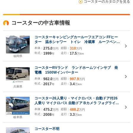
コースターのカタログを見る
コースターの中古車情報
コースターキャンピングカールーフエアコン FFヒー
ター 温水シャワー トイレ 冷蔵庫 ルーフベン
ト 4人就寝 太陽光パネル
本体：
275.0
総額：
310
万円
万円
年式：
1999
走行：
17.5
年
万km
福岡県
コースターRVランド ランドホームツインサブ 発
電機 1500Wインバーター
本体：
982.0
総額：
997.9
万円
万円
年式：
2017
走行：
3.4
年
万km
兵庫県
コースター26人乗り・マイクロバス・自動ドア付26
人乗り マイクロバス 自動ドア Bカメラ フォグライト
ライトレベライザー モケットシート
本体：
475.2
総額：
488.2
万円
万円
年式：
2008
走行：
3.3
年
万km
岐阜県
コースター不明