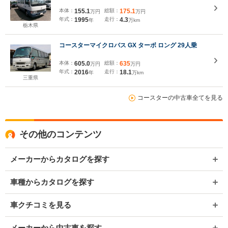
本体：
155.1
総額：
175.1
万円
万円
年式：
1995
走行：
4.3
年
万km
栃木県
コースターマイクロバス GX ターボ ロング 29人乗
本体：
605.0
総額：
635
万円
万円
年式：
2016
走行：
18.1
年
万km
三重県
コースターの中古車全てを見る
その他のコンテンツ
メーカーからカタログを探す
車種からカタログを探す
車クチコミを見る
メーカーから中古車を探す