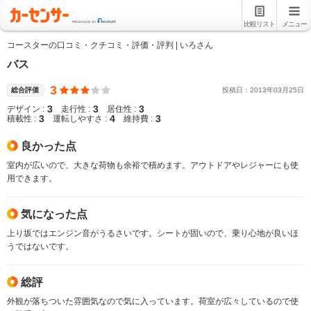
比較リスト
メニュー
コースターの口コミ・クチコミ・評価・評判 | いろさん
バス
3
総合評価
投稿日：
2013
年
03
月
25
日
3
3
3
デザイン :
走行性 :
居住性 :
3
4
3
積載性 :
運転しやすさ :
維持費 :
良かった点
室内が広いので、大きな荷物も余裕で積めます。アウトドアやレジャーにも使
用できます。
気になった点
上り坂ではエンジン音がうるさいです。シートが固いので、乗り心地が良いほ
うではないです。
総評
外観が落ちついた雰囲気なので気に入っています。荷室が広々しているので使