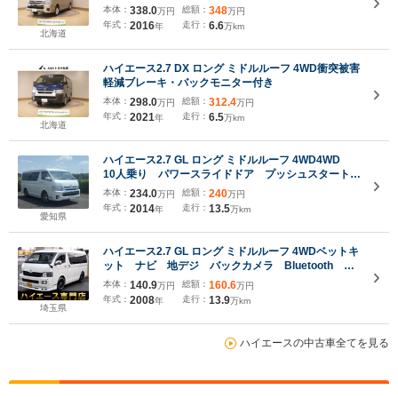
本体：
338.0
総額：
348
万円
万円
年式：
2016
走行：
6.6
年
万km
北海道
ハイエース2.7 DX ロング ミドルルーフ 4WD衝突被害
軽減ブレーキ・バックモニター付き
本体：
298.0
総額：
312.4
万円
万円
年式：
2021
走行：
6.5
年
万km
北海道
ハイエース2.7 GL ロング ミドルルーフ 4WD4WD
10人乗り パワースライドドア プッシュスタート
オプションLEDヘッドライト スマートエントリー
本体：
234.0
総額：
240
万円
万円
バックカメラ スペアキー ナビ テレビ
年式：
2014
走行：
13.5
年
万km
BLUETOOTHオーディオ ルームライト ETC
愛知県
ハイエース2.7 GL ロング ミドルルーフ 4WDベットキ
ット ナビ 地デジ バックカメラ Bluetooth フ
リップダウンモニター パワースライドドア LEDヘ
本体：
140.9
総額：
160.6
万円
万円
ッドライト フォグランプ シートカバー フロント
年式：
2008
走行：
13.9
年
万km
スポイラー 社外15インチアルミ ETC
埼玉県
ハイエースの中古車全てを見る