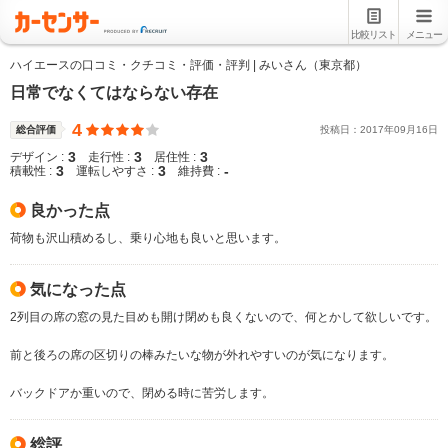
比較リスト
メニュー
ハイエースの口コミ・クチコミ・評価・評判 | みいさん（東京都）
日常でなくてはならない存在
4
総合評価
投稿日：
2017
年
09
月
16
日
3
3
3
デザイン :
走行性 :
居住性 :
3
3
-
積載性 :
運転しやすさ :
維持費 :
良かった点
荷物も沢山積めるし、乗り心地も良いと思います。
気になった点
2列目の席の窓の見た目めも開け閉めも良くないので、何とかして欲しいです。
前と後ろの席の区切りの棒みたいな物が外れやすいのが気になります。
バックドアか重いので、閉める時に苦労します。
総評