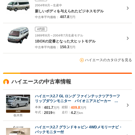
2004年8月～生産中
新しいボディを与えられたビジネスモデル
407.8
中古車平均価格：
万円
4代目
1989年8月～2004年7月生産モデル
1BOXの定番となった大ヒットモデル
150.3
中古車平均価格：
万円
ハイエースのカタログを見る
ハイエースの中古車情報
ハイエース2.7 GL ロング ファインテックツアラーフ
リップダウンモニター パイオニアスピーカー
AC100V電源 バックモニター 両側パワースライド
本体：
401.7
総額：
409.8
万円
万円
ドア 純正ナビ(TV DVD Bluetooth接続)
年式：
2019
走行：
4.2
年
万km
KEELERアルミホイール ハロゲンランプ ドライブ
栃木県
レコーダー
ハイエース2.7 グランドキャビン 4WDメモリーナビ・
バックモニター付