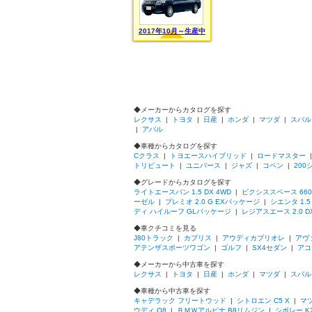
2017年10月～生産中
◆メーカーからカタログを探す
レクサス
|
トヨタ
|
日産
|
ホンダ
|
マツダ
|
スバル
|
アパル
◆車種からカタログを探す
Cクラス
|
トヨエースハイブリッド
|
ロードマスター
トリビュート
|
ユニバース
|
ジャズ
|
コペン
|
20
◆グレードからカタログを探す
ライトエースバン 1.5 DX 4WD
|
ピクシススペース 660
ーゼル
|
プレミオ 2.0 G EXパッケージ
|
シエンタ 1.
ディ ハイルーフ GLパッケージ
|
レジアスエース 2.0 
◆車クチコミを見る
J80トラック
|
カプリス
|
アウディカブリオレ
|
アヴ
アテンザスポーツワゴン
|
ゴルフ
|
SX4セダン
|
アコ
◆メーカーから中古車を探す
レクサス
|
トヨタ
|
日産
|
ホンダ
|
マツダ
|
スバル
◆車種から中古車を探す
キャデラック フリートウッド
|
シトロエン C5 X
|
マツ
ウディ Q8
|
ＢＭＷアルピナ B8リムジン
|
シボレー K