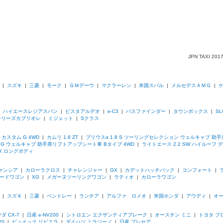
JPN TAXI
|
スズキ
|
三菱
|
モーク
|
ＧＭデーウ
|
マクラーレン
|
米国スバル
|
メルセデスＡＭＧ
|
|
ハイエースレジアスバン
|
ビスタアルデオ
|
e-C3
|
パスファインダー
|
タウンボックス
|
SL
0シリーズカブリオレ
|
ミジェット
|
Sクラス
 カスタム G 4WD
|
カムリ 1.8 ZT
|
プリウスα 1.8 S ツーリングセレクション ウェルキャブ 
5 G ウェルキャブ 助手席リフトアップシート車 Bタイプ 4WD
|
ライトエース 2.2 SW ハイルーフ
DX ロングボディ
ァンシア
|
カローラクロス
|
チャレンジャー
|
GX
|
カデットハッチバック
|
コンフォート
|
ードワゴン
|
XG
|
メガーヌツーリングワゴン
|
ラティオ
|
カローラワゴン
|
スズキ
|
三菱
|
ベントレー
|
ランチア
|
アルファ ロメオ
|
米国ホンダ
|
アウディ
|
オ
ダ CX-7
|
日産 e-NV200
|
シトロエン エクザンティアブレーク
|
オースチン ミニ
|
トヨタ プ
20
|
ビュイック リビエラ
|
ダイハツ ミラジーノ
|
日産 プレセア