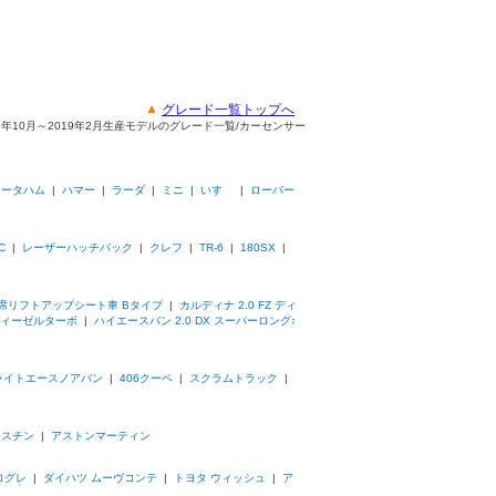
グレード一覧トップへ
 2017年10月～2019年2月生産モデルのグレード一覧/カーセンサー
ケータハム
|
ハマー
|
ラーダ
|
ミニ
|
いすゞ
|
ローバー
C
|
レーザーハッチバック
|
クレフ
|
TR-6
|
180SX
|
助手席リフトアップシート車 Bタイプ
|
カルディナ 2.0 FZ ディ
 ディーゼルターボ
|
ハイエースバン 2.0 DX スーパーロングボ
ライトエースノアバン
|
406クーペ
|
スクラムトラック
|
ースチン
|
アストンマーティン
ログレ
|
ダイハツ ムーヴコンテ
|
トヨタ ウィッシュ
|
ア