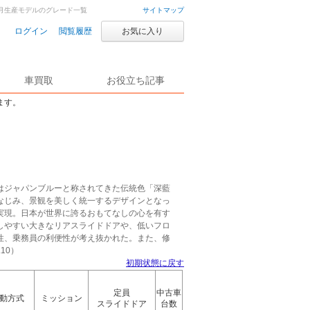
19年2月生産モデルのグレード一覧
サイトマップ
ログイン
閲覧履歴
お気に入り
車買取
お役立ち記事
ます。
はジャパンブルーと称されてきた伝統色「深藍
なじみ、景観を美しく統一するデザインとなっ
実現。日本が世界に誇るおもてなしの心を有す
しやすい大きなリアスライドドアや、低いフロ
性、乗務員の利便性が考え抜かれた。また、修
10）
初期状態に戻す
定員
中古車
動方式
ミッション
スライドドア
台数