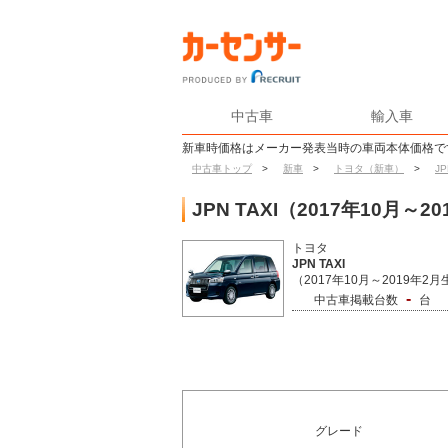
中古車
輸入車
新車時価格はメーカー発表当時の車両本体価格で
中古車トップ
>
新車
>
トヨタ（新車）
>
JP
JPN TAXI（2017年10月
トヨタ
JPN TAXI
（2017年10月～2019年2
-
中古車掲載台数
台
グレード