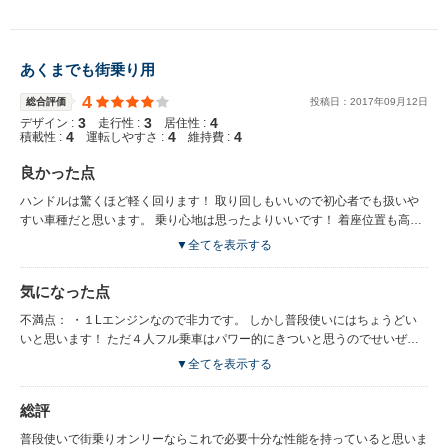
あくまでも街乗り用
4
総合評価
投稿日：
2017
年
09
月
12
日
3
3
4
デザイン :
走行性 :
居住性 :
4
4
4
積載性 :
運転しやすさ :
維持費 :
良かった点
ハンドルは驚くほど軽く回ります！ 取り回しもいいので初心者でも扱いや
すい車種だと思います。 乗り心地は思ったよりいいです！ 着座位置も高く
て乗りやすいです！ ただ段差を踏むと振動がダイレクトに伝わってきま
▼全てを表示する
す… 気に入った点： ・２７インチの自転車がつめる ・コンパクトで取り回
しがよく運転しやすい ・小物入れが充実しており散らからない ・前方視界
気になった点
が広い ・着座位置が高い ・すわり心地もよい
不満点： ・１Lエンジンなので非力です。 しかし普段使いにはちょうどい
いと思います！ ただ４人フル乗車はパワー的にきついと思うのでせいぜい
２人くらいがちょうどいいと思います。 ・チープな内装（プラスチックだ
▼全てを表示する
らけ） ・よく半ドアになるドア ・３気筒の振動のせいか停車中の車内の振
動が気になる ・車内のプラスチックが共鳴する感じがする ・やっぱり非力
総評
な１Lエンジン ・ウインカー音がなかなか笑える音（可愛すぎでは？） ・
燃費がカタログほどよくない（これからに期待） ・車両価格が高い気がす
普段使いで街乗りオンリーならこれで必要十分な性能を持っていると思いま