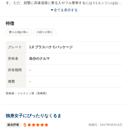
る ・アイドリングストップする直前のブレーキのきき方（突然とまるから
す。 ただ、頻繁に高速道路に乗る人やフル乗車するには１Lエンジンはおス
びっくりするので慣れが必要）
スメはできません… また運転していて楽しい！という車でもないと思いま
▼全てを表示する
す… 自分が思う加速をしてくれないので…（自分の意見としてですが…）
あくまでも街乗り用車だと思います。
特徴
乗り心地が良い
小回りが利く
グレード
1.0 プラスハナ Cパッケージ
所有者
自分のクルマ
所有期間
-
燃費
-
投稿者：ジャスミン茶（長崎県）
独身女子にぴったりなくるま
5
総合評価
投稿日：
2017
年
09
月
12
日