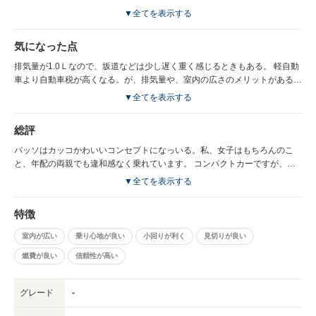
分の車が欲しくて、車を買うならパッソのレッド！！と決めていたぐらい欲
▼全てを表示する
しかった車でした。まず、乗用車なのに、見た目がコロンとしていて可愛く
て一目惚れ。カラーも豊富にあるので、女の子の中では人気のある車でし
気になった点
た。ずっと憧れていた車でしたが、結婚を期に自分の車が持てなくなってし
まい、諦めてました。がしかし、両親が年配になり、また車が必要(8年前ま
排気量が1.0Ｌなので、坂道などは少し遅く重く感じるときもある。 軽自動
ではBBを所有してましたが今はなし)との事で、話し合いをし、毎日乗る訳
車より自動車税が高くなる。が、排気量や、室内の広さのメリットがある。
でもないし、遠出もすることもないので、軽自動車でもいいのではないか？
年配の両親的には、運転中のエコモードに少し慣れないみたいで、車が止ま
▼全てを表示する
と両親には言われたのですが、 私が実家に帰省した時は毎日私が乗る。そ
るたびにエンジンが止まるのが気になる。なんだか落ち着かない。と言って
れなら、ずっと欲しかった車のパッソがいい♡ たまに両親で旅行に行くと
エコモードははずしているので、せっかくの低燃費エコになっていない。私
総評
きもある。 私の家の愛知県と実家の大阪府を行き来することもある。 それ
も初めて乗った時は同じ感想でしたが、まぁ慣れですね。慣れてきます。
なら、高速に乗る時間も長いし、燃費がよく、軽自動車よりパワーがあるの
パッソはカッコかわいいコンセプトになっいる。私、女子はもちろんのこ
で、運転しやすいよ、とパッソをおすすめ。 値段的にも軽自動車と比較し
と、年配の両親でも違和感なく乗れています。 コンパクトカーですが、後
たところ、そこまで大きく変わらなかった。 コンパクトカーで両親も運転
部座席は3人乗っても広い。 低燃費なので、ガソリンの減りも遅いので金銭
▼全てを表示する
しやすいし、パッソの形も気に入ってもらえ、5人乗っても窮屈間もなく、
面的にもgood。 また、スマートアシスト機能がついているので、年配の両
高速もスイスイだったので、 パッソ購入してよかったと両親も言ってま
親が運転しても、万が一の時に被害を軽減できる点も安心しておすすめでき
す。
特徴
ます。
室内が広い
乗り心地が良い
小回りが利く
見切りが良い
燃費が良い
信頼性が高い
グレード
-