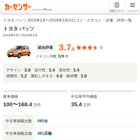
比較リスト
メニュー
トヨタ パッソ 2010年2月〜2016年3月の口コミ・クチコミ・評価・評判一覧
トヨタ パッソ
2010年2月〜2016年3月
3.7
総合評価
点
329
クチコミ件数
件
3.8
3.4
3.4
デザイン :
走行性 :
居住性 :
3.2
4.0
3.8
積載性 :
運転しやすさ :
維持費 :
新車価格
中古車平均価格
100〜168.4
35.4
万円
万円
中古車掲載台数
565台
中古車掲載店舗
491店舗