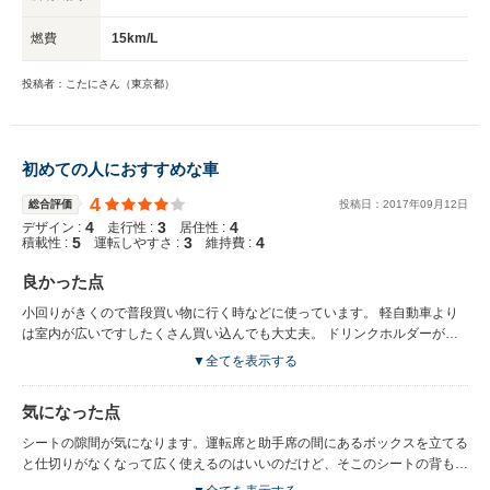
燃費
15km/L
投稿者：こたにさん（東京都）
初めての人におすすめな車
4
総合評価
投稿日：
2017
年
09
月
12
日
4
3
4
デザイン :
走行性 :
居住性 :
5
3
4
積載性 :
運転しやすさ :
維持費 :
良かった点
小回りがきくので普段買い物に行く時などに使っています。 軽自動車より
は室内が広いですしたくさん買い込んでも大丈夫。 ドリンクホルダーがド
ア部分についているのも気に入っています。 燃費もいいしお値段もお手頃
▼全てを表示する
価格でした。 丸っこくてかわいいです。
気になった点
シートの隙間が気になります。運転席と助手席の間にあるボックスを立てる
と仕切りがなくなって広く使えるのはいいのだけど、そこのシートの背もた
れと座る部分に隙間ができます。 携帯やライターなど滑りやすい物はそこ