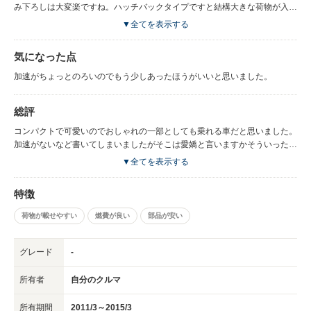
み下ろしは大変楽ですね。ハッチバックタイプですと結構大きな荷物が入る
ので見た目がコンパクトでも結構積めちゃうんで重宝いたしました。見た目
▼全てを表示する
の可愛さ特に丸っこいところが好きで乗るのが楽しいです。 小物入れも必
要以上にあり結構使い勝手がいいです。 コンパクトで高さもあまりないの
気になった点
で身長の低い私でも洗車する際は楽でした。 視認性は特段窓が広いわけで
もありませんのでまぁ普通と言った感じです。 見難いといった感じはない
加速がちょっとのろいのでもう少しあったほうがいいと思いました。
です。リアもよく見えます。 出だしについてですがやはり結構踏み込まな
いと朝方や夕方の通勤ラッシュ帯はもたつきますね。 それでも普通に加速
総評
はしますのでなんとかぎりぎりという感じです。 登山道などはどうしても
べたふみでも加速していきません。 結構な斜面なので致し方ないのです
コンパクトで可愛いのでおしゃれの一部としても乗れる車だと思いました。
が。 それでも登らずに後退するようなことはないので良いのですが。 燃費
加速がないなど書いてしまいましたがそこは愛嬌と言いますかそういったこ
もやはり結構踏み込むのでいってリッター14キロといったところでした。
とも 可愛く見えてくるのがこの車の良いところです。
▼全てを表示する
特徴
荷物が載せやすい
燃費が良い
部品が安い
グレード
-
所有者
自分のクルマ
所有期間
2011/3～2015/3