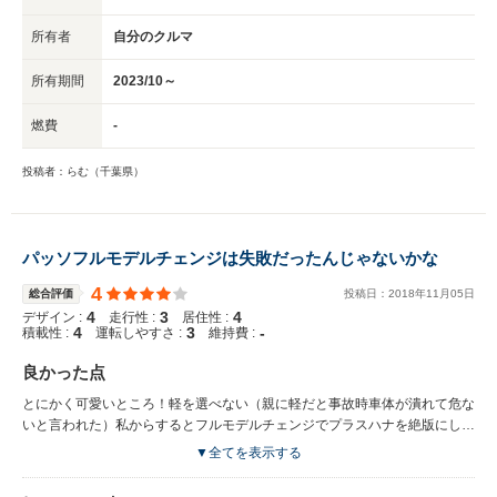
所有者
自分のクルマ
所有期間
2023/10～
燃費
-
投稿者：らむ（千葉県）
パッソフルモデルチェンジは失敗だったんじゃないかな
4
総合評価
投稿日：
2018
年
11
月
05
日
4
3
4
デザイン :
走行性 :
居住性 :
4
3
-
積載性 :
運転しやすさ :
維持費 :
良かった点
とにかく可愛いところ！軽を選べない（親に軽だと事故時車体が潰れて危な
いと言われた）私からするとフルモデルチェンジでプラスハナを絶版にした
トヨタは間違えたな〜と思う。だって普通車で若い女性向けの車ってかなり
▼全てを表示する
少ないから。シートもツートンだし運転席周りもおしゃれ。パステルカラー
好きにはいいと思う。 走行面は前の世代のパッソよりブレーキの効きがい