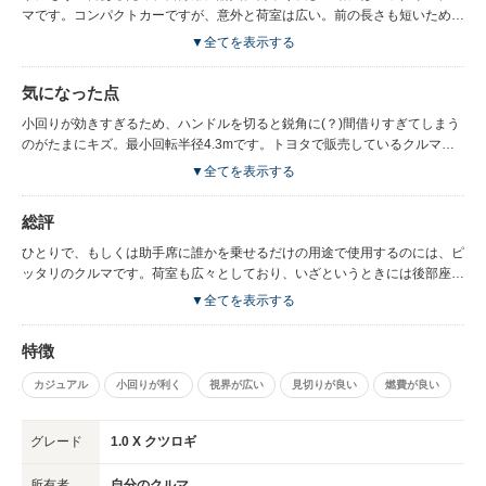
マです。コンパクトカーですが、意外と荷室は広い。前の長さも短いため、
見切りがよく使い勝手の良いクルマです。当然、車体自体の長さも短いため
▼全てを表示する
小回りが良いです！燃費は、高速走行すれば当然もっと良くなります。自身
のパッソがチョイノリ＆シビアコンディション(月に100㌔〜150㌔程度の走
気になった点
行)がデフォルトであるために、そこまで燃費は良く･･･ないです。もっと距
離を乗りたいと思ってはいるのですが。。
小回りが効きすぎるため、ハンドルを切ると鋭角に(？)間借りすぎてしまう
のがたまにキズ。最小回転半径4.3mです。トヨタで販売しているクルマで
１番コンパクト。善し悪しでいえば、良い点としても挙げられると思いま
▼全てを表示する
す！
総評
ひとりで、もしくは助手席に誰かを乗せるだけの用途で使用するのには、ピ
ッタリのクルマです。荷室も広々としており、いざというときには後部座席
も倒すことが出来るため、ベビーカーなども乗せられると思います。近頃、
▼全てを表示する
軽自動車がよく売れていますが、自分だったらきっと軽自動車よりもこちら
を購入すると思います。。今のパッソを乗り潰しても、またパッソを購入し
特徴
たいと思っています！
カジュアル
小回りが利く
視界が広い
見切りが良い
燃費が良い
グレード
1.0 X クツロギ
所有者
自分のクルマ