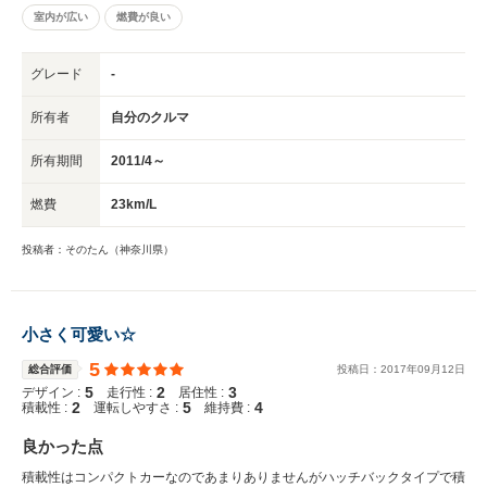
室内が広い
燃費が良い
グレード
-
所有者
自分のクルマ
所有期間
2011/4～
燃費
23km/L
投稿者：そのたん（神奈川県）
小さく可愛い☆
5
総合評価
投稿日：
2017
年
09
月
12
日
5
2
3
デザイン :
走行性 :
居住性 :
2
5
4
積載性 :
運転しやすさ :
維持費 :
良かった点
積載性はコンパクトカーなのであまりありませんがハッチバックタイプで積