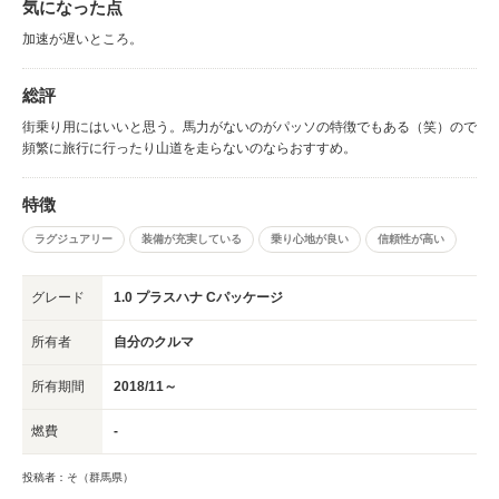
気になった点
い。
加速が遅いところ。
総評
街乗り用にはいいと思う。馬力がないのがパッソの特徴でもある（笑）ので
頻繁に旅行に行ったり山道を走らないのならおすすめ。
特徴
ラグジュアリー
装備が充実している
乗り心地が良い
信頼性が高い
グレード
1.0 プラスハナ Cパッケージ
所有者
自分のクルマ
所有期間
2018/11～
燃費
-
投稿者：そ（群馬県）