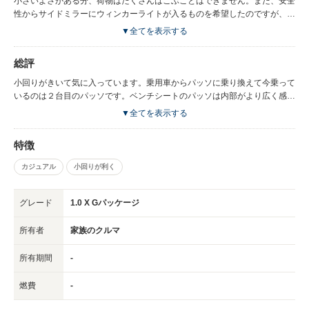
小さいよさがある分、荷物はたくさんはこぶことはできません。また、安全
性からサイドミラーにウィンカーライトが入るものを希望したのですが、車
体（シルバー）と同じカラーがなくてサイドミラーだけ色が違うのがきにな
▼全てを表示する
ります。スピードを出したい方は馬力があまりありません。５人のりではあ
りますが、５人での長時間のドライブは少ししんどいと思います。
総評
小回りがきいて気に入っています。乗用車からパッソに乗り換えて今乗って
いるのは２台目のパッソです。ベンチシートのパッソは内部がより広く感じ
ます。パワーはそれほどありませんが、タウンユーズには最適だと思いま
▼全てを表示する
す。
特徴
カジュアル
小回りが利く
グレード
1.0 X Gパッケージ
所有者
家族のクルマ
所有期間
-
燃費
-