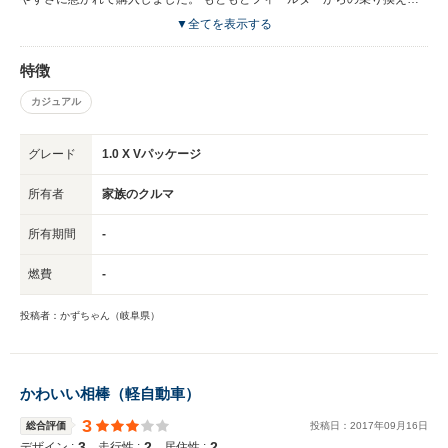
ったので、サイドブレーキは足だったのが慣れるまで時間がかかりました
▼全てを表示する
ね。慣れれば楽です。 見切りもよくなりましたし、狭い道を走るときは本
当に楽です。 車のデザインもかわいいと思います。トヨタなので信頼もし
特徴
ていますし、乗っていて不満は特にないです。値段相応の車だと思います。
家族共有ですが、主人も気に入っています。軽を検討していたところ男性か
カジュアル
らしたら少し抵抗があったみたいで、軽じゃない身軽な車を検討している人
やセカンドカーとして乗るならおすすめです。 営業車として乗っていても
好印象なイメージなので、子供も欲しがっています。
グレード
1.0 X Vパッケージ
所有者
家族のクルマ
所有期間
-
燃費
-
投稿者：かずちゃん（岐阜県）
かわいい相棒（軽自動車）
3
総合評価
投稿日：
2017
年
09
月
16
日
3
2
2
デザイン :
走行性 :
居住性 :