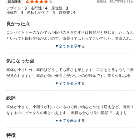
4
総合評価
投稿日：
2017
年
09
月
13
日
3
4
3
デザイン :
走行性 :
居住性 :
4
4
4
積載性 :
運転しやすさ :
維持費 :
良かった点
コンパクトカーのなかでも小回りのききやすさは抜群だと感じました。なん
といっても回転半径がよいので、街乗りではもってこいでした。車庫入れや
縦列駐車もしやすいので初心者でも乗りやすい車です。 燃費も高速道路を
▼全てを表示する
走っても、街乗りでストップアンドゴーを繰り返した場合でもあまり変わら
ない感じがし、かなり良い燃費です。 部品やエアコンフィルタなども共通
気になった点
部品が多いせいか、修理代や部品代も安くて維持費が安くて助かります。
車体が小さい分、車内はどうしても狭さを感じます。広さをとるような工夫
が見られますが、車高が低い分高さが少ないのが残念です。乗り心地も地面
からの衝撃が強く感じてしまい、ごつごつ感が伝わってくるので、長時間運
▼全てを表示する
転しているとストレスが溜まってしまうせいか、ドライブでの疲れが溜まる
感じがしました。 荷物室もスペースがあるほうですが、大きめの荷物を乗
総評
せると狭くなってしまいました。
車体が小さく、小回りが利いているので買い物などや送り迎えなど、街乗り
をするのにピッタリの車といえます。 燃費もかなり良い部類で、あまりチ
ューンナップなどをするところが無いので、維持費が抑えられてコストパフ
▼全てを表示する
ォーマンスの良い車と感じました。
特徴