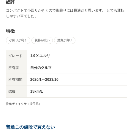
総評
コンパクトで小回りがきくので街乗りには最適だと思います。 とても運転
しやすい車でした。
特徴
小回りが利く
視界が広い
燃費が良い
グレード
1.0 X ユルリ
所有者
自分のクルマ
所有期間
2020/1～2023/10
燃費
15km/L
投稿者：イクサ（埼玉県）
普通この値段で買えない