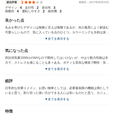
3
総合評価
投稿日：
2017
年
09
月
15
日
4
2
3
デザイン :
走行性 :
居住性 :
4
2
3
積載性 :
運転しやすさ :
維持費 :
良かった点
丸みを帯びたデザインは無難と言えば無難であるが、街の風景によく馴染む
可愛らしいもので、気に入っている点のひとつ。カラーリングも当初は派手
かと思ったが、全く目立たなくて良い（売れてる台数が多いということもあ
▼全てを表示する
るかも知れない）。収納もそこそこあり、小物などを入れるスペースも複数
あるので、使い勝手が良いと言える。また座席も高く、乗り降りがしやす
気になった点
い。お年を召した方にも優しい車だと思う。
所詮排気量1000ccのNAなので期待してはいけないが、やはり動力性能は非
力で、ストレスを感じることも多々ある。ボディも背高な構造で剛性・安定
感も感じず、ハンドリングも悪いので、走行性能には不満が残る。 特に高
▼全てを表示する
速道路では、全く加速感がなく、またボディ形状から重心が高いので、流れ
に乗って走行するのもやっとという感じで、余裕は全くない。年に１，２回
総評
は高速を使うことから、軽自動車をやめてリッターカーを選んだのだが、も
う少しトルク感が得られるのではと期待していたので残念である。
日常的な街乗りメイン、お買い物車としては、必要最低限の機能は満たして
いると思う。割り切った使い方ができる人には良いものだと思う。カジュア
ルに乗りこなそう。
▼全てを表示する
特徴