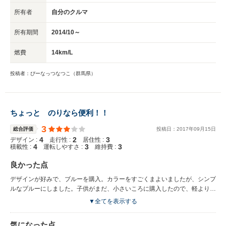
所有者
自分のクルマ
所有期間
2014/10～
燃費
14km/L
投稿者：ぴーなっつなつこ（群馬県）
ちょっと のりなら便利！！
3
総合評価
投稿日：
2017
年
09
月
15
日
4
2
3
デザイン :
走行性 :
居住性 :
4
3
3
積載性 :
運転しやすさ :
維持費 :
良かった点
デザインが好みで、ブルーを購入。カラーをすごくまよいましたが、シンプ
ルなブルーにしました。子供がまだ、小さいころに購入したので、軽より
は、このくらいの大きさの車が安心感もあり、安定した運転ができたので、
▼全てを表示する
高低差のある道路では、子供がベビーのころも、安定した走行ができ、とて
も便利でした。狭い道も小回りがきくので、運転がうまくない私も、毎日楽
気になった点