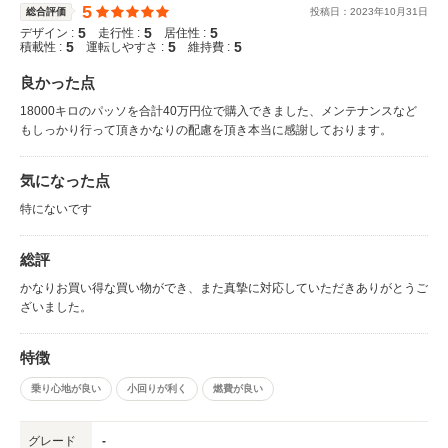
5
総合評価
投稿日：
2023
年
10
月
31
日
5
5
5
デザイン :
走行性 :
居住性 :
5
5
5
積載性 :
運転しやすさ :
維持費 :
良かった点
18000キロのパッソを合計40万円位で購入できました、メンテナンスなど
もしっかり行って頂きかなりの配慮を頂き本当に感謝しております。
気になった点
特にないです
総評
かなりお買い得な買い物ができ、また真摯に対応していただきありがとうご
ざいました。
特徴
乗り心地が良い
小回りが利く
燃費が良い
グレード
-