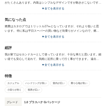
がたくさんあります。内装はシンプルなデザインですが飽きがこないです。
小さなカバンをかけられるフックや、助手席下に靴が入るスペースがあった
▼全てを表示する
りと、女性には嬉しいです。 ワイパーやアンテナの色も選ぶことができ、
自分でカスタマイズできるので嬉しいです。 ベンチシートになっているの
気になった点
で狭い駐車場でも反対側から乗り降りできるのは楽です。
燃費はカタログでは１リットル27㎞となっていますが、それより低いと思
います。 特に私は平日スーパーの買い物など街乗りがメインなので、燃費
は12-13キロです。 エアコンなどボタンのデザインはあまりおしゃれさを感
▼全てを表示する
じません。 ドアの開閉時あまり重みを感じません。高速を走ると走行音で
車内の音楽などあまり聞こえません。普通車ですが、軽を少し大きくしたよ
総評
うな車です。
我が家ではセカンドカーとして使っていますが、十分な車だと思います。細
い道でも安心して走れて、気軽に近所に乗って行く事ができます。 遠出を
するには少し小さく感じるかもしれません。 内装なども他の車に比べたら
▼全てを表示する
シンプルかもしれませんが、女性には嬉しいところがたくさんあります。
値段相応の車だと思います。
特徴
カジュアル
ハンドリングが良い
室内が広い
乗り心地が良い
小回りが利く
視界が広い
グレード
1.0 プラスハナ Gパッケージ