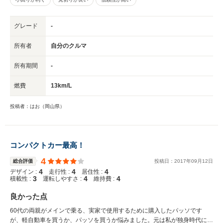
ーションまで、女の子にとってたまらない車だと思います。 軽四の購入は
考えていないけれど、 大きな普通車は少し不安という方、パッソは本当に
おすすめです。
グレード
-
所有者
自分のクルマ
所有期間
-
燃費
13km/L
投稿者：はお（岡山県）
コンパクトカー最高！
4
総合評価
投稿日：
2017
年
09
月
12
日
4
4
4
デザイン :
走行性 :
居住性 :
3
4
4
積載性 :
運転しやすさ :
維持費 :
良かった点
60代の両親がメインで乗る、実家で使用するために購入したパッソです
が、軽自動車を買うか、パッソを買うか悩みました。元は私が独身時代に自