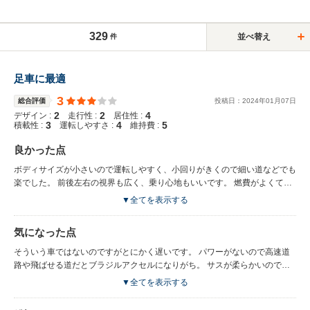
329
並べ替え
件
足車に最適
3
総合評価
投稿日：
2024
年
01
月
07
日
2
2
4
デザイン :
走行性 :
居住性 :
3
4
5
積載性 :
運転しやすさ :
維持費 :
良かった点
ボディサイズが小さいので運転しやすく、小回りがきくので細い道などでも
楽でした。 前後左右の視界も広く、乗り心地もいいです。 燃費がよくて経
済的だと思います。 見た目がかわいい。
▼全てを表示する
気になった点
そういう車ではないのですがとにかく遅いです。 パワーがないので高速道
路や飛ばせる道だとブラジルアクセルになりがち。 サスが柔らかいので、
交差点とかである程度の速度で曲がるとロールが顕著に発生する。 かわい
▼全てを表示する
い見た目なのでナメられる。(車間をつめられやすい)