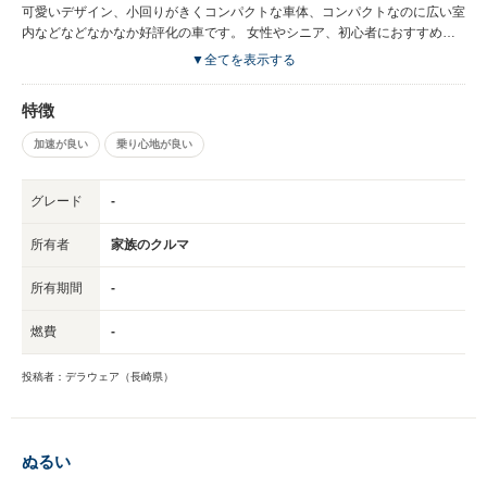
可愛いデザイン、小回りがきくコンパクトな車体、コンパクトなのに広い室
内などなどなかなか好評化の車です。 女性やシニア、初心者におすすめの
車です。 ただ、パワー不足で坂道や高速道路、出足にストレスを感じると
▼全てを表示する
いう声も多かったです。 運転が苦手な女性やシニアの方が買い物や通勤に
使うのにオススメの車です。 逆にファミリー向けではなく、遠出や高速道
特徴
路をよく使う方は合わないかもしれません。
加速が良い
乗り心地が良い
グレード
-
所有者
家族のクルマ
所有期間
-
燃費
-
投稿者：デラウェア（長崎県）
ぬるい