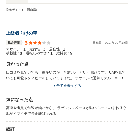
投稿者：アイ（岡山県）
上級者向けの車
3
総合評価
投稿日：
2017
年
09
月
15
日
1
3
1
デザイン :
走行性 :
居住性 :
3
1
5
積載性 :
運転しやすさ :
維持費 :
良かった点
口コミを見ていても一番多いのが「可愛い♪」という感想です。 CMを見て
いても可愛さをアピールしていますよね。 デザインは通常モデル、MODA
モデルの2種類あります。 津城モデルは、スタイリッシュな感じで、悪くい
▼全てを表示する
えば普通の顔立ちです。 カラーバリエーションも豊富で、タイプに合わせ
て淡い色合いから濃いカラーまでそろっています。 シートやメーターもか
気になった点
わいらしい作られています。 走行時の振動が少なく小回りが利いてる。安
定したスピードで安全運転をする人は、この車がおすすめ。燃費もそこそこ
高速や出足で加速が鈍いかな。 ラゲッジスペースが狭い シートのすわり心
良いので デザインが可愛くてキュート♪ 女性に配慮した車ですね 小回りが
地がイマイチで長距離は疲れる
きくし、小さいので駐車しやすい 意外と室内が広い 燃費がいい
総評