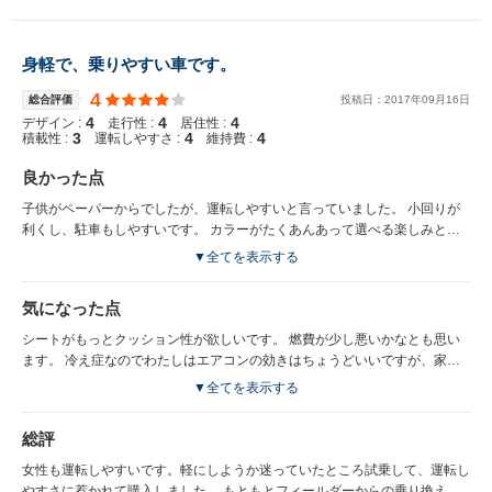
身軽で、乗りやすい車です。
4
総合評価
投稿日：
2017
年
09
月
16
日
4
4
4
デザイン :
走行性 :
居住性 :
3
4
4
積載性 :
運転しやすさ :
維持費 :
良かった点
子供がペーパーからでしたが、運転しやすいと言っていました。 小回りが
利くし、駐車もしやすいです。 カラーがたくあんあって選べる楽しみと、
デザイン性がかわいい。 ちょっとお買い物へ…ってときにピッタリ！荷物
▼全てを表示する
も乗るし、身軽にさっと乗っていきやすい車です。
気になった点
シートがもっとクッション性が欲しいです。 燃費が少し悪いかなとも思い
ます。 冷え症なのでわたしはエアコンの効きはちょうどいいですが、家族
は「あつい」というときがあります。
▼全てを表示する
総評
女性も運転しやすいです。軽にしようか迷っていたところ試乗して、運転し
やすさに惹かれて購入しました。 もともとフィールダーからの乗り換えだ