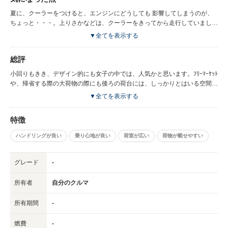
しく運転しています。
夏に、クーラーをつけると、エンジンにどうしても 影響してしまうのが、
ちょっと・・・。上りさかなどは、クーラーをきってから走行していまし
た。 燃費は、よいとは、いえないかな。私の車の乗り方にもあるかもしれ
▼全てを表示する
ませんが・・・。維持費がやはり、軽四に比べると、税金がぐんとあがるの
で、子供が大きくなったら、軽四に変えようかと思案中です。
総評
小回りもきき、デザイン的にも女子の中では、人気かと思います。ﾌﾘｰﾏｰｹｯﾄ
や、帰省する際の大荷物の際にも後ろの荷台には、しっかりとはいる空間が
あるのも、とても重宝しています。 もう少し、燃費が伸びてくれてば、う
▼全てを表示する
れしいです。子供が赤ちゃんの頃は、高低差のある道も、安定した走行がで
きたのは、とてもありがたかったです。
特徴
ハンドリングが良い
乗り心地が良い
荷室が広い
荷物が載せやすい
グレード
-
所有者
自分のクルマ
所有期間
-
燃費
-