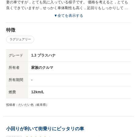
妻の車ですが，とても気に入っている様子です。 価格を考えると，とても
良くできていますが，せっかく車体剛性も高く，足回りもしっかりして 車
としての基本性能は高いので，ほんの少しコストをかけるととても良い車に
▼全てを表示する
なるとおもいます。 欧州車に引けを取ると言い切れるほど差はないので
は。 マイナーチェンジで改善されれば，これ一台で事足りる車になるので
特徴
はないでしょうか。 ただし唯一追いつけないのが実燃費です。 これはカタ
ログ数値だけでは比較できないですし，現在の国産車が欧州車に水を空けら
ラグジュアリー
れているところです。
グレード
1.3 プラスハナ
所有者
家族のクルマ
所有期間
-
燃費
12km/L
投稿者：だいだい色（岐阜県）
小回りが利いて街乗りにピッタリの車