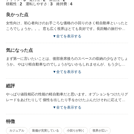
2
3
4
積載性 :
運転しやすさ :
維持費 :
良かった点
女性向け、初心者向けのお手ごろな価格の小回りのきく軽自動車といったと
ころでしょうか。。。 窓も広く視界はとても良好です。長距離の旅行や高
速道路など自分のイメージでは疲れやすく、 辛いものかなと想像していた
▼全てを表示する
のですが、なかなか軽自動車にしては車内が広々としていて 多めのドリン
クホルダーや小物入れなどの収納があり長時間の運転も快適に過ごせること
気になった点
は 評価できました。日常生活での近場への移動も本来のコンセプトとおり
にらくらくこなせるいい車だと思います。 また、パーツも豊富で色々とい
まず第一に言いたいことは、後部座席後ろのスペースの収納の少なさでしょ
じりやすいのも特長です。 手がかかりますが個性が出せるのがおもしろい
うか。 やはり軽自動車なのでしょうがないかもしれませんが、もう少し大
とこかと思います（笑） 一応後部座席の後ろに荷物を載せられるスペース
きければいいかな。 また、運転においては車体がかなり軽めなので田舎の
▼全てを表示する
もあります。（おまけ程度ですが） 個人的な好みの話ですが外装もなかな
荒れた道を走っていると 少しガタガタっと揺れがきますし、跳ねることも
かかわいいもので、わりとひとめぼれして買ってしまった ということもあ
ありますね。お尻がイタァイ（笑） まあそこは田舎より都会の街中が似合
総評
り結構気に入っております（笑） カラーが豊富なのでカタログをチラチラ
うオシャレな乗用車だと思って我慢しています。 思っていたよりパワフル
っと見ているだけでも楽しい車です。 街中でゆったりと走りながら目的地
な感じはあまりなかったので加速は弱い感じの乗用車ですね。 うまく言い
やっぱり値段相応の性能の軽自動車だと思います。オプションをつけたりグ
に向かうのが本当に楽しい乗用車です。
換えればいつもスピードを出しすぎず安全運転できるともいえますけど。
レードをあげたりして 個性を出したり手をかけたぶんだけそれに応えてく
高速道路で運転する際も加速がいまいちだったり、止まることが甘くて少々
れる優等生名感じの車です。 とにかく安いので性能よりも安さを追い求め
▼全てを表示する
とまどったり。。。 エンジンの音も結構聞こえてくるので騒がしい印象も
る人にもなかなかコスパがよくオススメですよ♪ 乗り降りもしやすく買い物
ありますし、揺れも感じます。 燃費も車の値段相応といったところで排気
などにも便利ないい相棒です。
特徴
量がありますがイマイチといったところ。。。 内装もあまりいいとはいえ
ないので、それなりってやつですｂ それでも手のかかる子ほどかわいいっ
カジュアル
装備が充実している
小回りが利く
視界が広い
てことで許せちゃいますよ＞＜