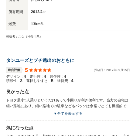
所有期間
2012/4～
燃費
13km/L
投稿者：こな（神奈川県）
タンユーズとプチ遠出のおともに
5
総合評価
投稿日：
2017
年
09
月
15
日
4
4
4
デザイン :
走行性 :
居住性 :
3
5
4
積載性 :
運転しやすさ :
維持費 :
良かった点
トヨタ最小5人乗りというだけあって小回りが利き便利です。当方の自宅は
細い路地にあり、細い路地での駐車などもパッソは余裕でとても機能的で
す。また、小さいわりには内部も広くなっており快適です。軽乗用車と悩み
▼全てを表示する
ましたが、やはり安全性を考えるとコンパクトカーであるパッソのほうが優
れています。エンジンは小さいので馬力はそれほどありませんが普段街中で
気になった点
のるには問題ありません。車両の全長が短いので運転しやすいですし、駐車
もしやすいです。見た目も丸くかわいらしいのでよいと思います。