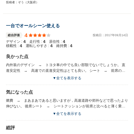
投稿者：ぞう（大阪府）
一台でオールシーン使える
4
総合評価
投稿日：
2017
年
09
月
14
日
4
4
4
デザイン :
走行性 :
居住性 :
4
4
4
積載性 :
運転しやすさ :
維持費 :
良かった点
内外装のデザイン → トヨタ車の中でも良い部類でないでしょうか。 直
進安定性 → 高速での直進安定性はとても良い。 シート → 前席のシ
ートは厚く疲れにくい。 安全性 → VSCやサイドエアバックなどが選べ
▼全てを表示する
る。 車体の剛性 → かなり高い。 車内の広さ → 全長を考えると広
い。トランクルームも広い。 エンジン → パワーは高速でも不足はな
気になった点
い。
燃費 → まあまあであると思いますが，高速道路や郊外などで思ったより
伸びない。 後席シート → シートクッションが前席と比べると薄く乗り
心地はよくない。 足回り → 固いが，タイヤの特性が半分影響している
▼全てを表示する
とおもいます。もうワンサイズ大きい乗り心地重視のタイヤに交換するとか
なり特性が変わるとおもいます。 左右の見切り → 特に左前方が死角に
総評
なる。Ａピラーの付け根の太さが問題。すごく悪いわけではないですが。