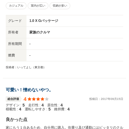
カジュアル
室内が広い
収納が多い
グレード
1.0 X Gパッケージ
所有者
家族のクルマ
所有期間
-
燃費
-
投稿者：いってよし（東京都）
可愛い！憎めないやつ。
4
総合評価
投稿日：
2017
年
09
月
15
日
5
4
4
デザイン :
走行性 :
居住性 :
4
5
4
積載性 :
運転しやすさ :
維持費 :
良かった点
家にもう１台あるため、自分用に購入。街乗り及び通勤にはピッタリのクル