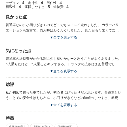
4
4
4
デザイン :
走行性 :
居住性 :
4
5
4
積載性 :
運転しやすさ :
維持費 :
良かった点
普通車なのに小回りがきくのでどこでもスイスイ走れました。 カラーバリ
エーションも豊富で、購入時はわくわくしました。 見た目も可愛くて女の
子向きです。 燃費もなかなかいいんじゃないかなあといった印象。 とても
▼全てを表示する
無難で、普段乗りにぴったりな車だと思います。
気になった点
普通車の維持費がかかる割に少し狭いかなーと思うことがよくありました。
5人乗りだけど、5人乗るとキツすぎる。トランクの広さはまあ普通でし
た。
▼全てを表示する
総評
私が初めて乗った車でしたが、初心者にぴったりだと思います。普通車とい
うことでの安全性はもちろん、小回りがきくなどの運転のしやすさ、燃費の
良さなど、とても無難で、あまり欠点が見当たらない車です。 逆にズバ抜
▼全てを表示する
けた長所も見つけにくいかもしれませんが。 ただ、子供が増えるとやはり
ちょっと手狭かも。 チャイルドシートにベビーカーに沢山の荷物。 買い出
特徴
しに行くたびに、荷物をどこに置こうか困るようになったので、買い替えを
検討しました。 コロンとした見た目がとても可愛く、内装やカラーバリエ
小回りが利く
見切りが良い
信頼性が高い