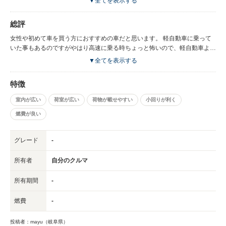
▼全てを表示する
から後部座席の下に落ちてしまいます。 最初それに気づかずに、外出中に
どこかに落としたのではと焦りました。 運転に関しては、家族が運転して
総評
も問題ないようなので自分だけかも知れませんが、死角が多くなる気がしま
す。 以前はもう少し大きな車に乗っていたためか、フロントガラスが小さ
女性や初めて車を買う方におすすめの車だと思います。 軽自動車に乗って
く感じて慣れるまでは信号そのものに気づかない事が何度かありました。
いた事もあるのですがやはり高速に乗る時ちょっと怖いので、軽自動車より
右後ろも見づらいです。 運転中の安定感があまりないのが気になります
は安心です。 近場で乗り回すにはちょうどいい感じ。
▼全てを表示する
が、スピードを出して乗るような車ではないと思いますので仕方ないかな。
特徴
室内が広い
荷室が広い
荷物が載せやすい
小回りが利く
燃費が良い
グレード
-
所有者
自分のクルマ
所有期間
-
燃費
-
投稿者：mayu（岐阜県）