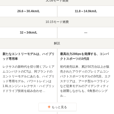
JC08モード燃費
26.6～30.4km/L
11.8～14.9km/L
10.15モード燃費
32～34km/L
---
解説
新たなエントリーモデルは、ハイブリ
最高出力286psを発揮する、コンパ
ッド専用車
クトスポーツの3代目
レクサスの新時代を切り開くプレミア
初代発売以来、累計50万台以上が販
ムコンパクトのCTは、同ブランドの
売されたアウディのプレミアムコン
エントリーモデルにあたる、ハイブリ
パクトスポーツモデルの3代目。エク
ッド専用モデル。パワートレインは
ステリアは、アーチ型ルーフライン
1.8Lエンジン＋レクサス・ハイブリッ
など従来モデルのアイデンティティ
ドドライブ技術を組み合わせ…
を踏襲しながらも、6角形のシング
ル…
もっと見る