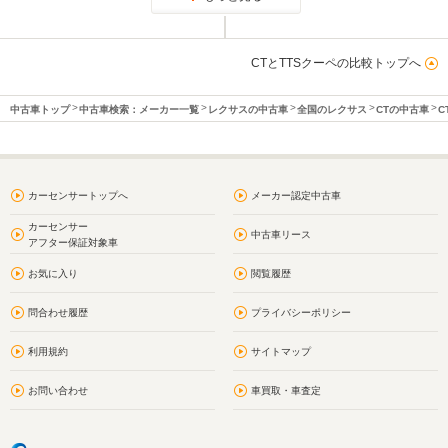
CTとTTSクーペの比較トップへ
中古車トップ
中古車検索：メーカー一覧
レクサスの中古車
全国のレクサス
CTの中古車
C
カーセンサートップへ
メーカー認定中古車
カーセンサー
中古車リース
アフター保証対象車
お気に入り
閲覧履歴
問合わせ履歴
プライバシーポリシー
利用規約
サイトマップ
お問い合わせ
車買取・車査定