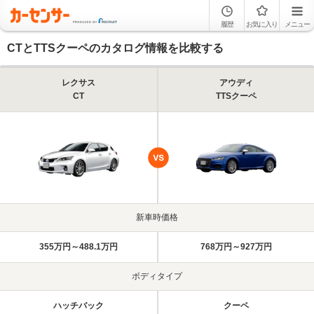
履歴
お気に入り
メニュー
CTとTTSクーペのカタログ情報を比較する
レクサス
アウディ
CT
TTSクーペ
新車時価格
355万円～488.1万円
768万円～927万円
ボディタイプ
ハッチバック
クーペ