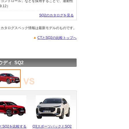
ブコントロール」などを採用することで、運動性
.12）
SQ2のカタログを見る
※カタログスペック情報は最新モデルのものです。
CTとSQ2の比較トップへ
ウディ SQ2
3とSQ2を比較する
Q3スポーツバックとSQ2