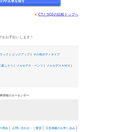
2の中古車を探す
CTとSQ2の比較トップへ
びをお手伝いします！
ラック
|
ピックアップ
|
その他ボディタイプ
三菱ふそう
|
メルセデス・ベンツ
|
メルセデスＡＭＧ
|
中古車情報のカーセンサー
の理由
お問い合わせ・ご要望
広告掲載のお申し込み