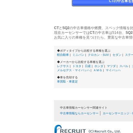
CTの中古車を
CT
と
SQ2
の中古車価格や燃費、スペック情報を
現在カーセンサーでは
CT
の中古車は514台、
SQ2
お気に入りの車種を見つけたら、豊富な中古車情
◆ボディタイプから比較する車種を選ぶ
軽自動車
|
ミニバン
|
クロカン・SUV
|
セダン
|
ステ
◆メーカーから比較する車種を選ぶ
レクサス
|
トヨタ
|
日産
|
ホンダ
|
マツダ
|
スバル
|
メルセデス・マイバッハ
|
ＡＭＧ
|
マイバッハ
◆車を売却する
車買取・車査定
中古車情報カーセンサー関連サイト
中古車情報ならカーセンサー
カーセンサーエッジ・