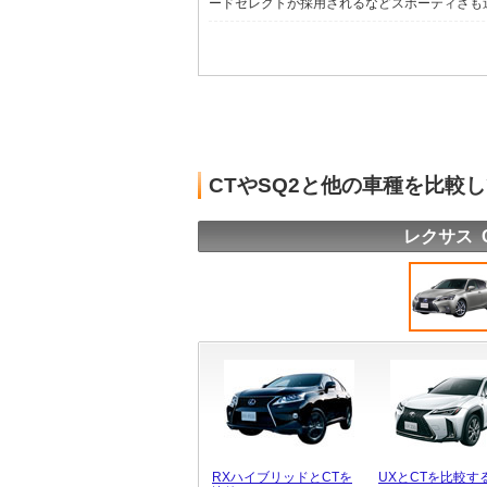
ードセレクトが採用されるなどスポーティさも追求
CTやSQ2と他の車種を比較
レクサス 
RXハイブリッドとCTを
UXとCTを比較す