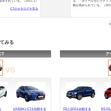
されている。（2011.1）
る、「ホイールセレクティ
能が高められている。（2019
CTのカタログを見る
してみる
CT
ア
る
UX300eとCTを比較する
Q2とSQ2を比較する
RS Q