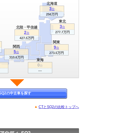
北海道
3
台
256万円
東北
3
北陸・甲信越
台
2
277.7万円
台
427.5万円
関東
関西
9
台
5
台
273.5万円
310.6万円
東海
0
台
---
SQ2の中古車を探す
CTとSQ2の比較トップへ