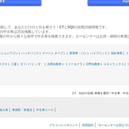
探す
SQ
比較して、あなただけの１台を探そう！
CT
と
SQ2
の比較詳細情報です。
の中古車は25台掲載しています。
報の中から様々な条件で中古車を検索できます。カーセンサーはお得・納得の車選
ーションワゴン
|
ハッチバック
|
クーペ
|
オープン
|
商用車・バン
|
ハイブリッド
|
福祉車両
|
ト
スズキ
|
三菱
|
ダイハツ
|
いすゞ
|
光岡自動車
|
トミーカイラ
|
日野自動車
|
ＵＤトラックス
|
CT、SQ2の比較 車種を選択 / 中古車・
輸入車
車買取・車査定
中古車リース
プライバシーポリシー
利用規約
“カーセンサーは安心”そ