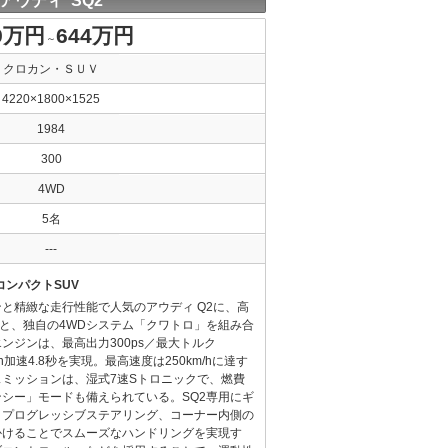
アウディ SQ2
9万円
644万円
～
クロカン・ＳＵＶ
4220×1800×1525
1984
300
4WD
5名
---
コンパクトSUV
と精緻な走行性能で人気のアウディ Q2に、高
ンと、独自の4WDシステム「クワトロ」を組み合
ンジンは、最高出力300ps／最大トルク
m/h加速4.8秒を実現。最高速度は250km/hに達す
ミッションは、湿式7速Sトロニックで、燃費
シー」モードも備えられている。SQ2専用にギ
、プログレッシブステアリング、コーナー内側の
かけることでスムーズなハンドリングを実現す