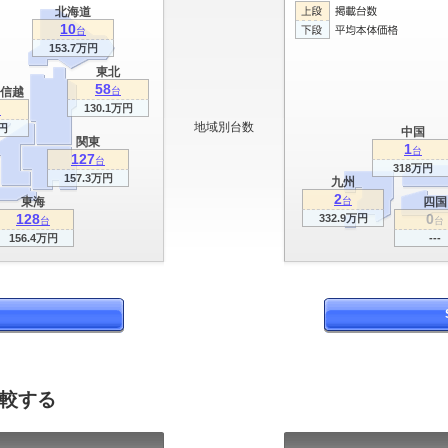
北海道
10
台
153.7万円
東北
58
信越
台
130.1万円
台
地域別台数
円
中国
関東
1
台
127
台
318万円
157.3万円
九州
2
東海
台
四国
128
0
332.9万円
台
台
156.4万円
---
比較する