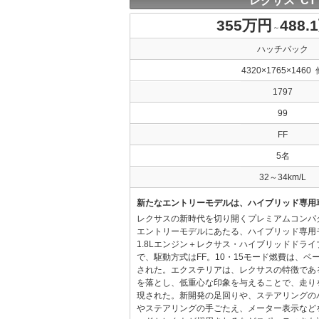
レクサス CT
355万円
488.
～
ハッチバック
4320×1765×1460 
1797
99
FF
5名
32～34km/L
新たなエントリーモデルは、ハイブリッド専用
レクサスの新時代を切り開くプレミアムコンパ
エントリーモデルにあたる、ハイブリッド専用
1.8Lエンジン＋レクサス・ハイブリッドドラ
で、駆動方式はFF。10・15モード燃費は、ベース
された。エクステリアは、レクサスの特徴であ
を落とし、低重心な印象を与えることで、走り
現された。新開発の足回りや、ステアリングの
やステアリングの手ごたえ、メーター表示など