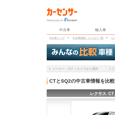
中古車
輸入車
中古車トップ
>
中古車検索：メーカー一覧
>
レ
1. メーカー・ボディタイプから選択
2.
CTとSQ2の中古車情報を比
レクサス CT