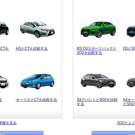
CTを
HSとCTを比較する
RS Q3スポーツバックと
Q3と
SQ2を比較する
る
オーリスとCTを比較する
S4アバントとSQ2を比較
A4オ
する
とSQ
車種を見る
SQ2とよ