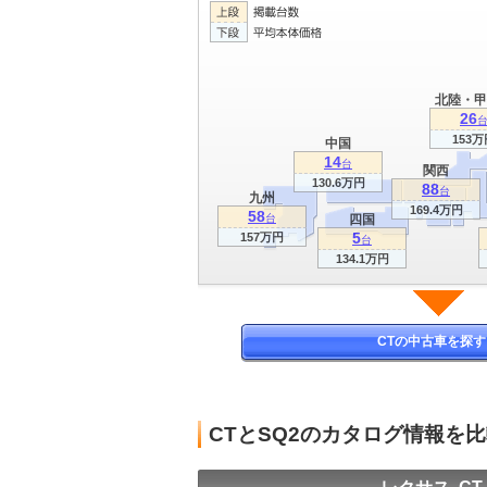
北陸・甲
26
153万
中国
14
台
関西
130.6万円
88
台
九州
169.4万円
58
台
四国
5
157万円
台
134.1万円
CTの中古車を探す
CTとSQ2のカタログ情報を