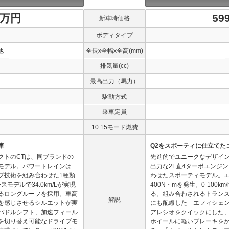
1万円
59
新車時価格
ボディタイプ
他
全長x全幅x全高(mm)
排気量(cc)
最高出力（馬力）
駆動方式
乗車定員
10.15モード燃費
車
Q2をスポーティに仕立てた
クトのCTは、同ブランドの
先進的でユニークなデザイン
モデル。パワートレインは
出力な2L直4ターボエンジ
イブ技術を組み合わせた1種類
わせたスポーティモデル。エ
モデルで34.0km/Lが実現
400N・mを発生。0-100k
るロングルーフを採用。車高
る。組み合わされるトランス
解説
を感じさせるシルエットが実
にも配慮した「エフィシェン
パドルシフト、加速フィール
アレシオをクイックにした
を切り替え可能なドライブモ
ホイールに軽いブレーキを