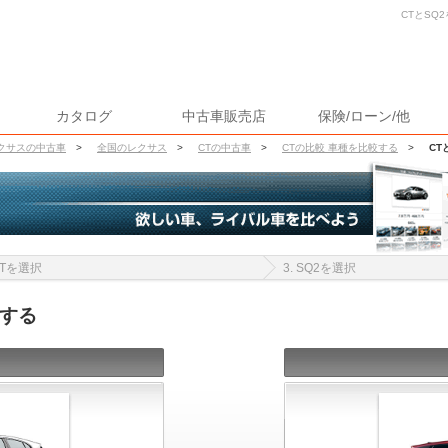
CTとSQ
カタログ
中古車販売店
保険/ローン/他
クサスの中古車
>
全国のレクサス
>
CTの中古車
>
CTの比較 車種を比較する
>
CT
 CTを選択
3. SQ2を選択
較する