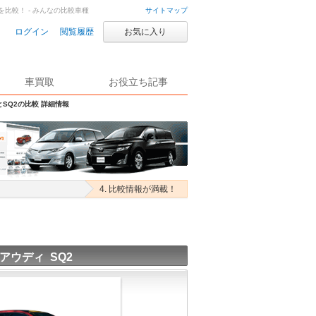
2を比較！ - みんなの比較車種
サイトマップ
ログイン
閲覧履歴
お気に入り
車買取
お役立ち記事
とSQ2の比較 詳細情報
4. 比較情報が満載！
アウディ SQ2