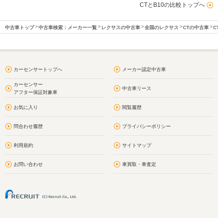
CTとB10の比較トップへ
中古車トップ
中古車検索：メーカー一覧
レクサスの中古車
全国のレクサス
CTの中古車
C
カーセンサートップへ
メーカー認定中古車
カーセンサー
中古車リース
アフター保証対象車
お気に入り
閲覧履歴
問合わせ履歴
プライバシーポリシー
利用規約
サイトマップ
お問い合わせ
車買取・車査定