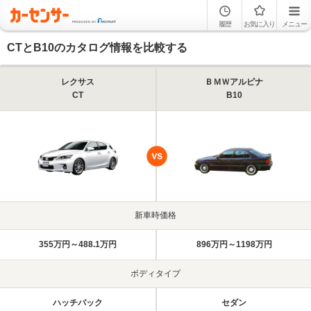
履歴
お気に入り
メニュー
CTとB10のカタログ情報を比較する
レクサス
ＢＭＷアルピナ
CT
B10
新車時価格
355万円～488.1万円
896万円～1198万円
ボディタイプ
ハッチバック
セダン