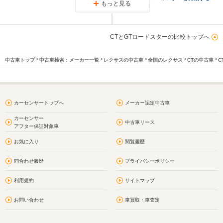
もっと見る
CTとGTロードスターの比較トップへ
中古車トップ
中古車検索：メーカー一覧
レクサスの中古車
全国のレクサス
CTの中古車
C
カーセンサートップへ
メーカー認定中古車
カーセンサー
中古車リース
アフター保証対象車
お気に入り
閲覧履歴
問合わせ履歴
プライバシーポリシー
利用規約
サイトマップ
お問い合わせ
車買取・車査定