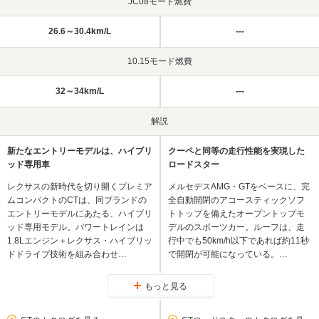
JC08モード燃費
26.6～30.4km/L
---
10.15モード燃費
32～34km/L
---
解説
新たなエントリーモデルは、ハイブリ
クーペと同等の走行性能を実現した
ッド専用車
ロードスター
レクサスの新時代を切り開くプレミア
メルセデスAMG・GTをベースに、完
ムコンパクトのCTは、同ブランドの
全自動開閉のアコースティックソフ
エントリーモデルにあたる、ハイブリ
トトップを備えたオープントップモ
ッド専用モデル。パワートレインは
デルのスポーツカー。ルーフは、走
1.8Lエンジン＋レクサス・ハイブリッ
行中でも50km/h以下であれば約11秒
ドドライブ技術を組み合わせ…
で開閉が可能になっている。…
もっと見る