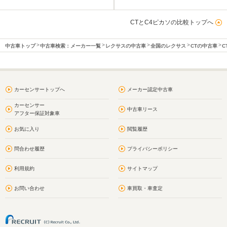
CTとC4ピカソの比較トップへ
中古車トップ
中古車検索：メーカー一覧
レクサスの中古車
全国のレクサス
CTの中古車
C
カーセンサートップへ
メーカー認定中古車
カーセンサー
中古車リース
アフター保証対象車
お気に入り
閲覧履歴
問合わせ履歴
プライバシーポリシー
利用規約
サイトマップ
お問い合わせ
車買取・車査定