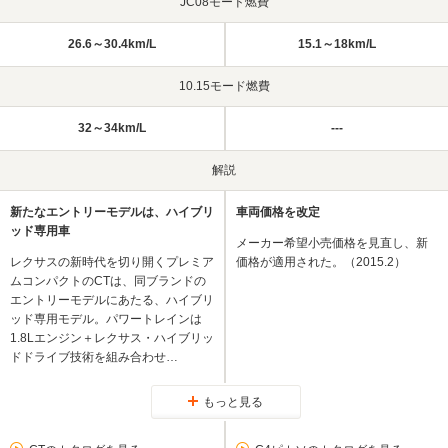
JC08モード燃費
26.6～30.4km/L
15.1～18km/L
10.15モード燃費
32～34km/L
---
解説
新たなエントリーモデルは、ハイブリ
車両価格を改定
ッド専用車
メーカー希望小売価格を見直し、新
レクサスの新時代を切り開くプレミア
価格が適用された。（2015.2）
ムコンパクトのCTは、同ブランドの
エントリーモデルにあたる、ハイブリ
ッド専用モデル。パワートレインは
1.8Lエンジン＋レクサス・ハイブリッ
ドドライブ技術を組み合わせ…
もっと見る