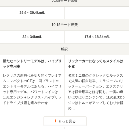
JC08モード燃費
26.6～30.4km/L
---
10.15モード燃費
32～34km/L
17.6～18.8km/L
解説
新たなエントリーモデルは、ハイブリ
リッターカーになってもスタイルは
ッド専用車
不変
レクサスの新時代を切り開くプレミア
名車ミニ風のクラシックなルックス
ムコンパクトのCTは、同ブランドの
で人気の軽自動車、ミラジーノのリ
エントリーモデルにあたる、ハイブリ
ッターカーバージョン。エクステリ
ッド専用モデル。パワートレインは
アは軽乗用車とほぼ同じ。一番の違
1.8Lエンジン＋レクサス・ハイブリッ
いはやはりエンジンで、1Lの直3エン
ドドライブ技術を組み合わせ…
ジンはトルクがアップしており余裕
の…
もっと見る