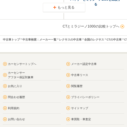
る
もっと見る
CTとミラジーノ1000の比較トップへ
中古車トップ
中古車検索：メーカー一覧
レクサスの中古車
全国のレクサス
CTの中古車
C
カーセンサートップへ
メーカー認定中古車
カーセンサー
中古車リース
アフター保証対象車
お気に入り
閲覧履歴
問合わせ履歴
プライバシーポリシー
利用規約
サイトマップ
お問い合わせ
車買取・車査定