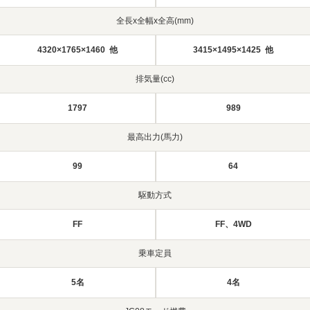
全長x全幅x全高(mm)
4320×1765×1460 他
3415×1495×1425 他
排気量(cc)
1797
989
最高出力(馬力)
99
64
駆動方式
FF
FF、4WD
乗車定員
5名
4名