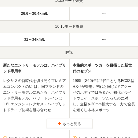
JC08モード燃費
26.6～30.4km/L
---
10.15モード燃費
32～34km/L
---
解説
新たなエントリーモデルは、ハイブリ
本格的スポーツカーを目指した新世
ッド専用車
代のセブン
レクサスの新時代を切り開くプレミア
1985（S60)年に2代目となるFC3S型
ムコンパクトのCTは、同ブランドの
RX-7が登場。初代と同じ2ドアクー
エントリーモデルにあたる、ハイブリ
ペのボディではあるが、初代がライ
ッド専用モデル。パワートレインは
トウェイトスポーツだったのに対
1.8Lエンジン＋レクサス・ハイブリッ
し、全幅を20mm拡大する一方で全長
ドドライブ技術を組み合わせ…
を短くし本格スポーツ…
もっと見る