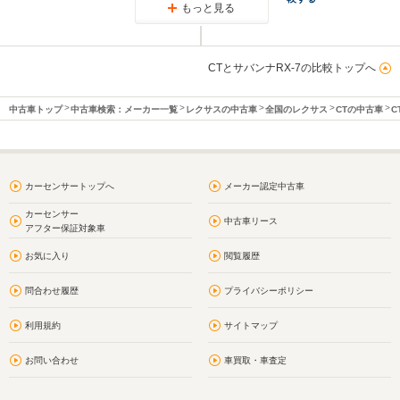
もっと見る
CTとサバンナRX-7の比較トップへ
中古車トップ
中古車検索：メーカー一覧
レクサスの中古車
全国のレクサス
CTの中古車
C
カーセンサートップへ
メーカー認定中古車
カーセンサー
中古車リース
アフター保証対象車
お気に入り
閲覧履歴
問合わせ履歴
プライバシーポリシー
利用規約
サイトマップ
お問い合わせ
車買取・車査定