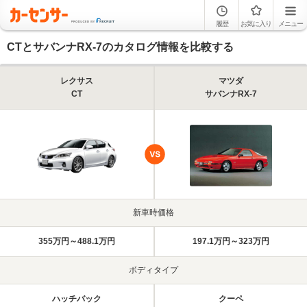
履歴
お気に入り
メニュー
CTとサバンナRX-7のカタログ情報を比較する
レクサス
マツダ
CT
サバンナRX-7
新車時価格
355万円～488.1万円
197.1万円～323万円
ボディタイプ
ハッチバック
クーペ