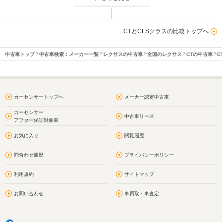
CTとCLSクラスの比較トップへ
中古車トップ
中古車検索：メーカー一覧
レクサスの中古車
全国のレクサス
CTの中古車
C
カーセンサートップへ
メーカー認定中古車
カーセンサー
中古車リース
アフター保証対象車
お気に入り
閲覧履歴
問合わせ履歴
プライバシーポリシー
利用規約
サイトマップ
お問い合わせ
車買取・車査定