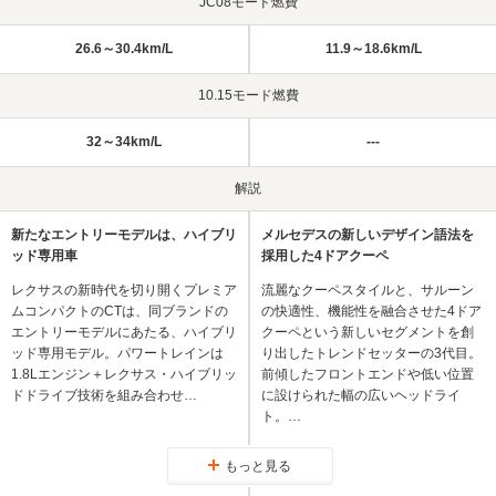
JC08モード燃費
26.6～30.4km/L
11.9～18.6km/L
10.15モード燃費
32～34km/L
---
解説
新たなエントリーモデルは、ハイブリ
メルセデスの新しいデザイン語法を
ッド専用車
採用した4ドアクーペ
レクサスの新時代を切り開くプレミア
流麗なクーペスタイルと、サルーン
ムコンパクトのCTは、同ブランドの
の快適性、機能性を融合させた4ドア
エントリーモデルにあたる、ハイブリ
クーペという新しいセグメントを創
ッド専用モデル。パワートレインは
り出したトレンドセッターの3代目。
1.8Lエンジン＋レクサス・ハイブリッ
前傾したフロントエンドや低い位置
ドドライブ技術を組み合わせ…
に設けられた幅の広いヘッドライ
ト。…
もっと見る