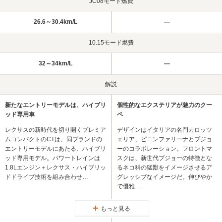
JC08モード燃費
26.6～30.4km/L
---
10.15モード燃費
32～34km/L
---
解説
新たなエントリーモデルは、ハイブリ
個性的なエクステリアが魅力のクー
ッド専用車
ペ
レクサスの新時代を切り開くプレミア
デザインはイタリアの名門カロッツ
ムコンパクトのCTは、同ブランドの
ェリア、ピニンファリーナとプジョ
エントリーモデルにあたる、ハイブリ
ーのコラボレーション。フロントマ
ッド専用モデル。パワートレインは
スクは、新世代プジョーの特徴とな
1.8Lエンジン＋レクサス・ハイブリッ
るネコ科の猛獣をイメージさせるア
ドドライブ技術を組み合わせ…
グレッシブなイメージだ。伸びやか
で優雅…
もっと見る