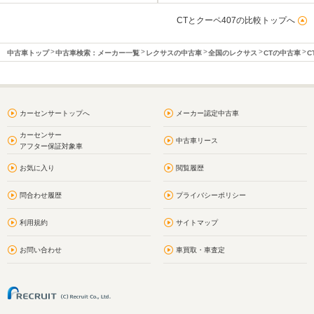
CTとクーペ407の比較トップへ
中古車トップ
中古車検索：メーカー一覧
レクサスの中古車
全国のレクサス
CTの中古車
C
カーセンサートップへ
メーカー認定中古車
カーセンサー
中古車リース
アフター保証対象車
お気に入り
閲覧履歴
問合わせ履歴
プライバシーポリシー
利用規約
サイトマップ
お問い合わせ
車買取・車査定