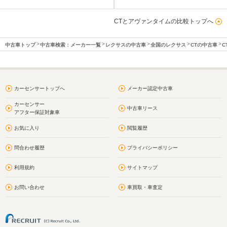
CTとアヴァンタイムの比較トップへ
中古車トップ
中古車検索：メーカー一覧
レクサスの中古車
全国のレクサス
CTの中古車
C
カーセンサートップへ
メーカー認定中古車
カーセンサー
中古車リース
アフター保証対象車
お気に入り
閲覧履歴
問合わせ履歴
プライバシーポリシー
利用規約
サイトマップ
お問い合わせ
車買取・車査定