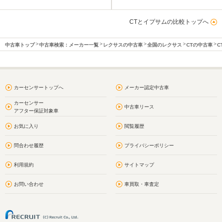
CTとイプサムの比較トップへ
中古車トップ
中古車検索：メーカー一覧
レクサスの中古車
全国のレクサス
CTの中古車
C
カーセンサートップへ
メーカー認定中古車
カーセンサー
中古車リース
アフター保証対象車
お気に入り
閲覧履歴
問合わせ履歴
プライバシーポリシー
利用規約
サイトマップ
お問い合わせ
車買取・車査定