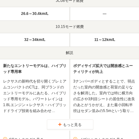
JC08モード燃費
26.6～30.4km/L
---
10.15モード燃費
32～34km/L
11～12km/L
解説
新たなエントリーモデルは、ハイブリ
ボディサイズ拡大では開放感とユー
ッド専用車
ティリティが向上
レクサスの新時代を切り開くプレミア
3ナンバーボディとすることで、弱点
ムコンパクトのCTは、同ブランドの
だった室内の開放感と荷室の足りな
エントリーモデルにあたる、ハイブリ
さを解消した。室内では特に横方向
ッド専用モデル。パワートレインは
の広さや3列目シートの居住性に改良
1.8Lエンジン＋レクサス・ハイブリッ
のあとがうかがえ、また最小回転半
ドドライブ技術を組み合わせ…
径はセダン並みの5.5mという取り…
もっと見る