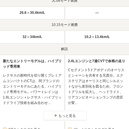
JC08モード燃費
26.6～30.4km/L
---
10.15モード燃費
32～34km/L
10.2～13.4km/L
解説
新たなエントリーモデルは、ハイブリ
2.4Lエンジンと7速CVTで余裕の走り
ッド専用車
Cセグメント5ドアボディのオーリス
レクサスの新時代を切り開くプレミア
とシャーシを共有する兄貴分。エク
ムコンパクトのCTは、同ブランドの
ステリアはオーリスと同じシルエッ
エントリーモデルにあたる、ハイブリ
トながら差別化を図るため、フロン
ッド専用モデル。パワートレインは
トグリルを拡大し、ヘッドライト、
1.8Lエンジン＋レクサス・ハイブリッ
リアコンビネーションランプの意匠
ドドライブ技術を組み合わせ…
が変…
もっと見る