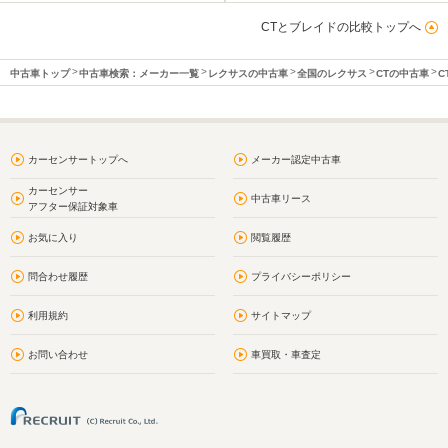
CTとブレイドの比較トップへ
中古車トップ
中古車検索：メーカー一覧
レクサスの中古車
全国のレクサス
CTの中古車
C
カーセンサートップへ
メーカー認定中古車
カーセンサー
中古車リース
アフター保証対象車
お気に入り
閲覧履歴
問合わせ履歴
プライバシーポリシー
利用規約
サイトマップ
お問い合わせ
車買取・車査定