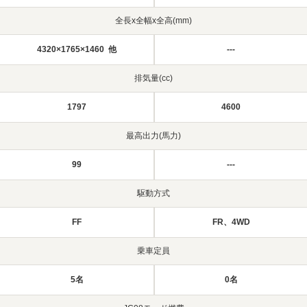
全長x全幅x全高(mm)
4320×1765×1460 他
---
排気量(cc)
1797
4600
最高出力(馬力)
99
---
駆動方式
FF
FR、4WD
乗車定員
5名
0名