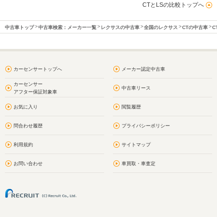
CTとLSの比較トップへ
中古車トップ
中古車検索：メーカー一覧
レクサスの中古車
全国のレクサス
CTの中古車
C
カーセンサートップへ
メーカー認定中古車
カーセンサー
中古車リース
アフター保証対象車
お気に入り
閲覧履歴
問合わせ履歴
プライバシーポリシー
利用規約
サイトマップ
お問い合わせ
車買取・車査定