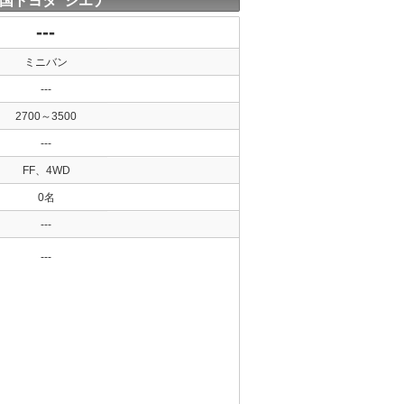
国トヨタ シエナ
---
ミニバン
---
2700～3500
---
FF、4WD
0名
---
---