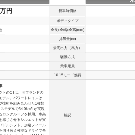
米
1万円
新車時価格
ボディタイプ
他
全長x全幅x全高(mm)
排気量(cc)
最高出力（馬力）
駆動方式
乗車定員
10.15モード燃費
車
クトのCTは、同ブランドの
モデル。パワートレインは
イブ技術を組み合わせた1種類
モデルで34.0km/Lが実現
るロングルーフを採用。車高
解説
を感じさせるシルエットが実
パドルシフト、加速フィール
を切り替え可能なドライブモ