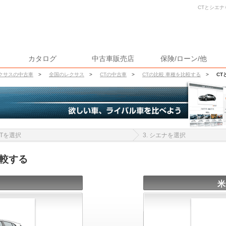
CTとシエナ
カタログ
中古車販売店
保険/ローン/他
クサスの中古車
>
全国のレクサス
>
CTの中古車
>
CTの比較 車種を比較する
>
CT
 CTを選択
3. シエナを選択
比較する
米