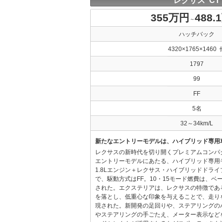
レクサス CT
355万円
488.
～
ハッチバック
4320×1765×1460 
1797
99
FF
5名
32～34km/L
新たなエントリーモデルは、ハイブリッド専用
レクサスの新時代を切り開くプレミアムコンパ
エントリーモデルにあたる、ハイブリッド専用
1.8Lエンジン＋レクサス・ハイブリッドドラ
で、駆動方式はFF。10・15モード燃費は、ベース
された。エクステリアは、レクサスの特徴であ
を落とし、低重心な印象を与えることで、走り
現された。新開発の足回りや、ステアリングの
やステアリングの手ごたえ、メーター表示など