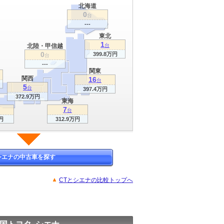
北海道
0
台
---
東北
1
北陸・甲信越
台
0
399.8万円
台
---
関東
関西
16
台
5
台
397.4万円
372.9万円
東海
7
台
円
312.9万円
シエナの中古車を探す
CTとシエナの比較トップへ