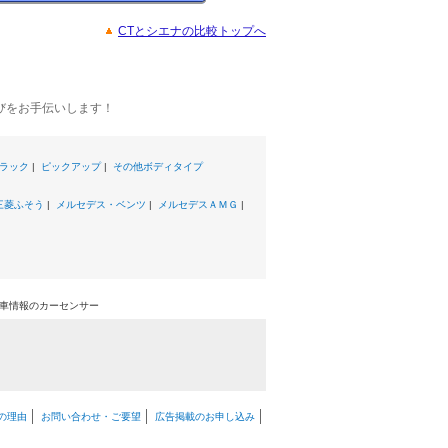
CTとシエナの比較トップへ
びをお手伝いします！
ラック
|
ピックアップ
|
その他ボディタイプ
三菱ふそう
|
メルセデス・ベンツ
|
メルセデスＡＭＧ
|
中古車情報のカーセンサー
の理由
お問い合わせ・ご要望
広告掲載のお申し込み