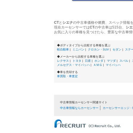
CT
と
シエナ
の中古車価格や燃費、スペック情報
現在カーセンサーでは
CT
の中古車は515台、
シエ
お気に入りの車種を見つけたら、豊富な中古車情
◆ボディタイプから比較する車種を選ぶ
軽自動車
|
ミニバン
|
クロカン・SUV
|
セダン
|
ステ
◆メーカーから比較する車種を選ぶ
レクサス
|
トヨタ
|
日産
|
ホンダ
|
マツダ
|
スバル
|
メルセデス・マイバッハ
|
ＡＭＧ
|
マイバッハ
◆車を売却する
車買取・車査定
中古車情報カーセンサー関連サイト
中古車情報ならカーセンサー
カーセンサーエッジ・