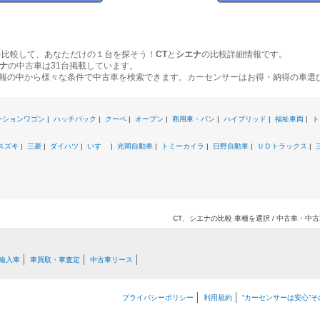
を比較して、あなただけの１台を探そう！
CT
と
シエナ
の比較詳細情報です。
ナ
の中古車は31台掲載しています。
報の中から様々な条件で中古車を検索できます。カーセンサーはお得・納得の車選
ーションワゴン
|
ハッチバック
|
クーペ
|
オープン
|
商用車・バン
|
ハイブリッド
|
福祉車両
|
ト
スズキ
|
三菱
|
ダイハツ
|
いすゞ
|
光岡自動車
|
トミーカイラ
|
日野自動車
|
ＵＤトラックス
|
CT、シエナの比較 車種を選択 / 中古車・
輸入車
車買取・車査定
中古車リース
プライバシーポリシー
利用規約
“カーセンサーは安心”そ