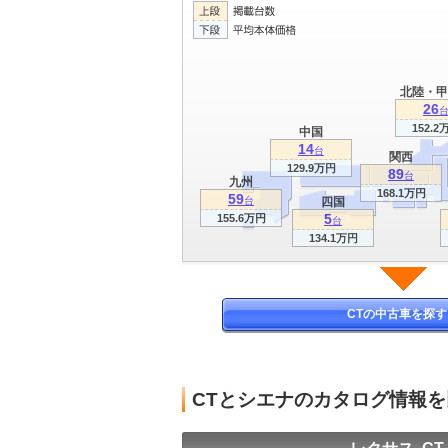
北陸・甲
26
152.2
中国
14
台
関西
129.9万円
89
台
九州
168.1万円
59
台
四国
5
155.6万円
台
134.1万円
CTの中古車を探す
CTとシエナのカタログ情報