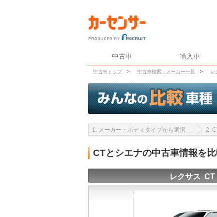
中古車
輸入車
中古車トップ
>
中古車検索：メーカー一覧
>
レ
1. メーカー・ボディタイプから選択
2.
CTとシエナの中古車情報を
レクサス CT