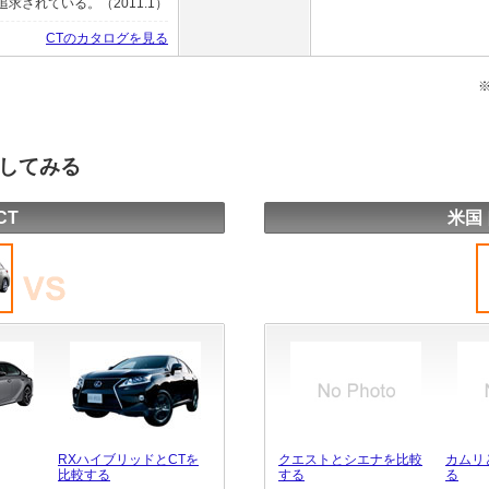
されている。（2011.1）
CTのカタログを見る
較してみる
CT
米国
RXハイブリッドとCTを
クエストとシエナを比較
カムリ
比較する
する
る