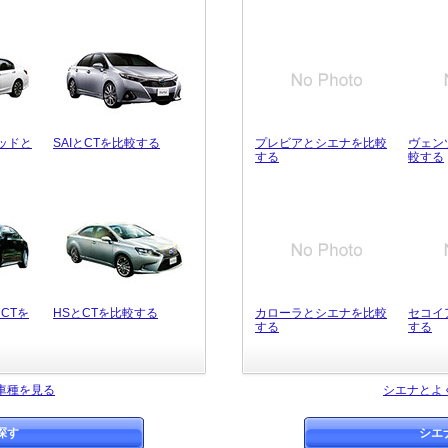
ッドと
SAIとCTを比較する
プレビアとシエナを比較
ヴェン
する
較する
CTを
HSとCTを比較する
カローラとシエナを比較
セコイ
する
する
車種を見る
シエナとよ
探す
シエ