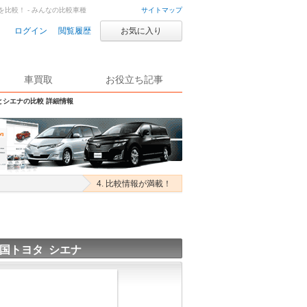
を比較！ - みんなの比較車種
サイトマップ
ログイン
閲覧履歴
お気に入り
車買取
お役立ち記事
とシエナの比較 詳細情報
4. 比較情報が満載！
国トヨタ シエナ