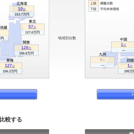
北海道
10
台
153.7万円
東北
57
信越
台
127.6万円
台
地域別台数
万円
中国
関東
1
台
128
台
---
156.8万円
九州
0
東海
台
四国
127
1
---
台
台
156.3万円
295万
を比較する