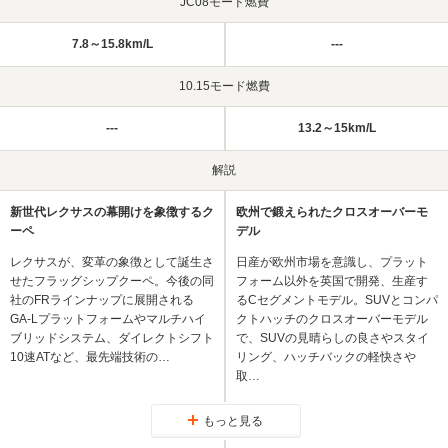
JC08モード燃費
7.8～15.8km/L
---
10.15モード燃費
---
13.2～15km/L
解説
新世代レクサスの幕開けを象徴するク
欧州で鍛えられたクロスオーバーモ
ーペ
デル
レクサスが、変革の象徴として誕生さ
日産が欧州市場を意識し、プラット
せたフラッグシップクーペ。今後の同
フォーム以外を英国で開発、生産す
社のFRラインナップに展開される
るCセグメントモデル。SUVとコンパ
GA-Lプラットフォームやマルチハイ
クトハッチのクロスオーバーモデル
ブリッドシステム、ダイレクトシフト
で、SUVの見晴らしの良さやスタイ
10速ATなど、最先端技術の…
リング、ハッチバックの軽快さや
取…
もっと見る