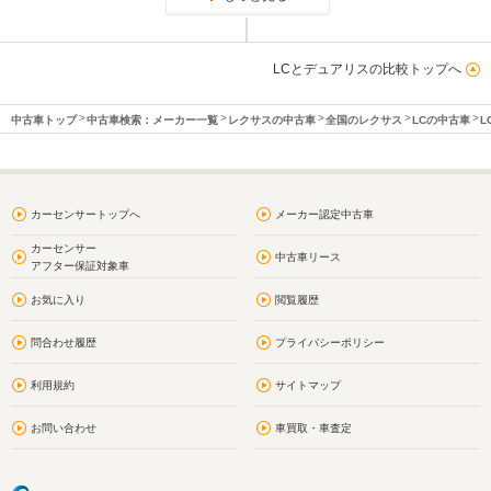
LCとデュアリスの比較トップへ
中古車トップ
中古車検索：メーカー一覧
レクサスの中古車
全国のレクサス
LCの中古車
L
カーセンサートップへ
メーカー認定中古車
カーセンサー
中古車リース
アフター保証対象車
お気に入り
閲覧履歴
問合わせ履歴
プライバシーポリシー
利用規約
サイトマップ
お問い合わせ
車買取・車査定