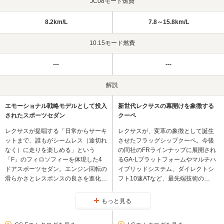
JC08モード燃費
8.2km/L
7.8～15.8km/L
10.15モード燃費
---
---
解説
エモーショナル戦略モデルとして投入
新世代レクサスの幕開けを象徴する
されたスポーツセダン
クーペ
レクサスが提唱する「日常からサーキ
レクサスが、変革の象徴として誕生
ットまで、誰もがシームレス（途切れ
させたフラッグシップクーペ。今後
なく）に走りを楽しめる」という
の同社のFRラインナップに展開され
「F」のフィロソフィーを体現した4
るGA-Lプラットフォームやマルチハ
ドアスポーツセダン。エンジン回転の
イブリッドシステム、ダイレクトシ
滑らかさとレスポンスの良さを進化…
フト10速ATなど、最先端技術の…
もっと見る