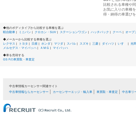
比較される車種や同
お気に入りの車種を
得・納得の車選びを
◆他のボディタイプから比較する車種を選ぶ
軽自動車
|
ミニバン
|
クロカン・SUV
|
ステーションワゴン
|
ハッチバック
|
クーペ
|
オープ
◆メーカーから比較する車種を選ぶ
レクサス
|
トヨタ
|
日産
|
ホンダ
|
マツダ
|
スバル
|
スズキ
|
三菱
|
ダイハツ
|
いすゞ
|
光
メルセデス・マイバッハ
|
ＡＭＧ
|
マイバッハ
◆車を売却する
GS Fの車買取・車査定
中古車情報カーセンサー関連サイト
中古車情報ならカーセンサー
カーセンサーエッジ・輸入車
車買取・車査定
中古車リ