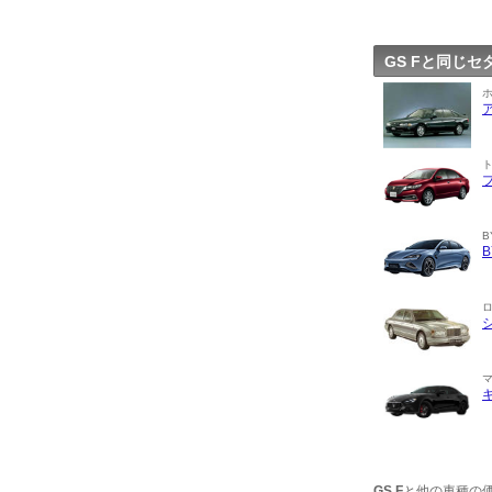
GS Fと同じ
B
GS F
と他の車種の