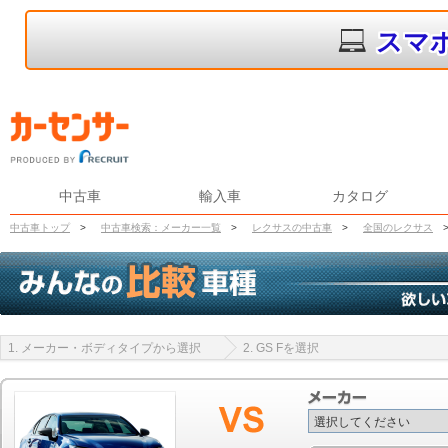
スマ
中古車
輸入車
カタログ
中古車トップ
>
中古車検索：メーカー一覧
>
レクサスの中古車
>
全国のレクサス
1. メーカー・ボディタイプから選択
2. GS Fを選択