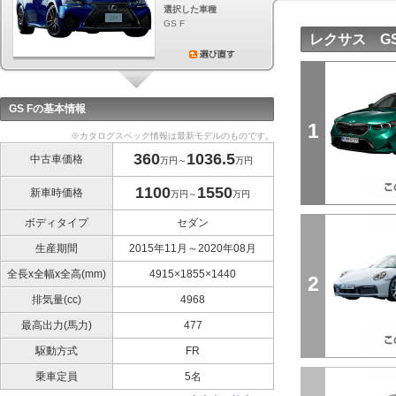
選択した車種
GS F
レクサス G
GS Fの基本情報
1
※カタログスペック情報は最新モデルのものです。
360
1036.5
中古車価格
万円～
万円
1100
1550
新車時価格
万円～
万円
ボディタイプ
セダン
生産期間
2015年11月～2020年08月
全長x全幅x全高(mm)
4915×1855×1440
2
排気量(cc)
4968
最高出力(馬力)
477
駆動方式
FR
乗車定員
5名