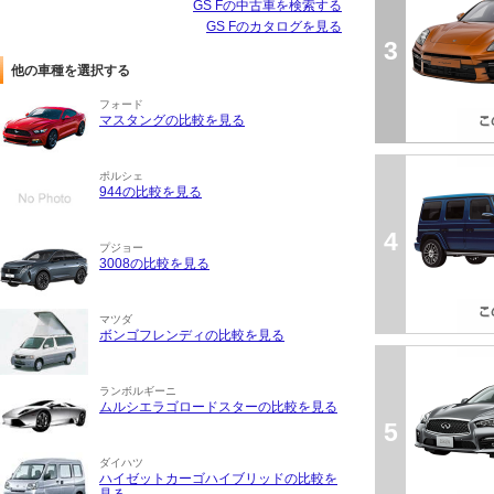
GS Fの中古車を検索する
GS Fのカタログを見る
3
他の車種を選択する
フォード
マスタングの比較を見る
ポルシェ
944の比較を見る
4
プジョー
3008の比較を見る
マツダ
ボンゴフレンディの比較を見る
ランボルギーニ
ムルシエラゴロードスターの比較を見る
5
ダイハツ
ハイゼットカーゴハイブリッドの比較を