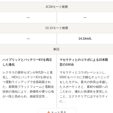
JC08モード燃費
---
---
10.15モード燃費
---
14.1km/L
解説
ハイブリッドとバッテリーEVを両立
マセラティとのコラボによる日本限
した進化
定の100台
レクサスの基幹セダンが8代目へと進
マセラティとコラボレーションし、
化し、HEVとバッテリーEVを併せも
500Cをベースに大幅なチューニング
つ電動ラインアップで全面刷新され
をしたモデル。最大の特長は卓越し
た。新開発プラットフォームと電動化
たスポーティさと、素材や細部への
技術の強化により、静粛性や乗り心地
こだわり、優れた快適性を実現した
が一段と高められ、操縦安定性…
こと。エクステリアにはマセラティ
に…
もっと見る