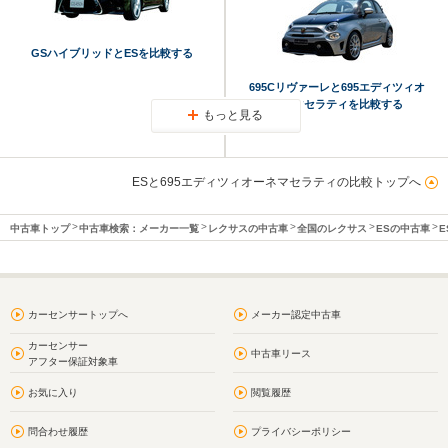
GSハイブリッドとESを比較する
695Cリヴァーレと695エディツィオ
ーネマセラティを比較する
もっと見る
ESと695エディツィオーネマセラティの比較トップへ
中古車トップ
中古車検索：メーカー一覧
レクサスの中古車
全国のレクサス
ESの中古車
E
カーセンサートップへ
メーカー認定中古車
カーセンサー
中古車リース
アフター保証対象車
お気に入り
閲覧履歴
問合わせ履歴
プライバシーポリシー