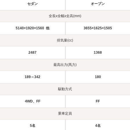
セダン
オープン
全長x全幅x全高(mm)
5140×1920×1560 他
3655×1625×1505
排気量(cc)
2487
1368
最高出力(馬力)
189～342
180
駆動方式
4WD、FF
FF
乗車定員
5名
4名