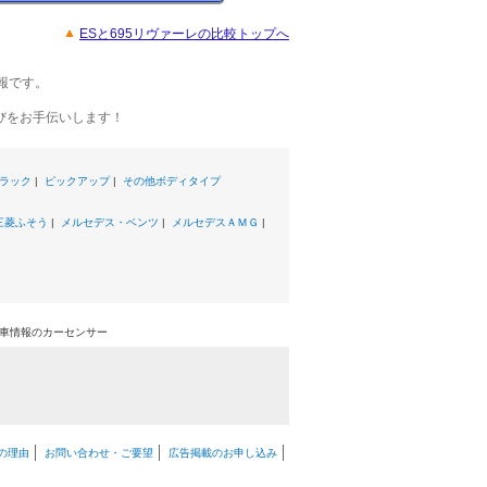
ESと695リヴァーレの比較トップへ
報です。
びをお手伝いします！
ラック
|
ピックアップ
|
その他ボディタイプ
三菱ふそう
|
メルセデス・ベンツ
|
メルセデスＡＭＧ
|
中古車情報のカーセンサー
の理由
お問い合わせ・ご要望
広告掲載のお申し込み