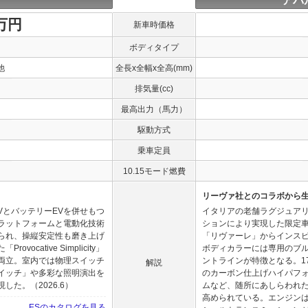
アバ
0万円
新車時価格
ボディタイプ
他
全長x全幅x全高(mm)
排気量(cc)
最高出力（馬力）
駆動方式
乗車定員
10.15モード燃費
リーヴァ社とのコラボから
VとバッテリーEVを併せもつ
イタリアの老舗ラグジュア
ラットフォームと電動化技術
ションにより実現した限定
られ、操縦安定性も磨き上げ
「リヴァーレ」からインス
cative Simplicity」
ボディカラーには専用のブ
両立。室内では物理スイッチ
ントラインが特徴となる。1
解説
イッチ」や多彩な照明演出を
のカーボン仕上げハイパフ
た。（2026.6）
ムなど、随所にあしらわれ
高められている。エンジンは、
ESのカタログを見る