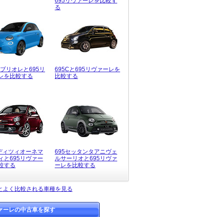
695リヴァーレを比較す
る
カブリオレと695リ
695Cと695リヴァーレを
レを比較する
比較する
エディツィオーネマ
695セッタンタアニヴェ
ィと695リヴァー
ルサーリオと695リヴァ
較する
ーレを比較する
レとよく比較される車種を見る
ヴァーレの中古車を探す