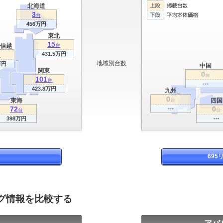
北海道
3
台
456万円
東北
15
信越
台
431.5万円
台
地域別台数
万円
中国
関東
0
台
101
台
---
423.8万円
九州
0
東海
台
四国
72
0
---
台
台
398万円
---
69
ログ情報を比較する