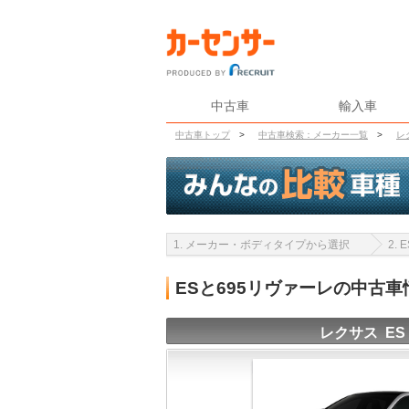
中古車
輸入車
中古車トップ
>
中古車検索：メーカー一覧
>
レ
1. メーカー・ボディタイプから選択
2.
ESと695リヴァーレの中古
レクサス ES