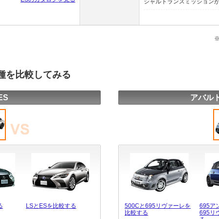
シャルトランスミッションが組
車種を比較してみる
ES
アバルト
る
LSとESを比較する
500Cと695リヴァーレを
695
比較する
695