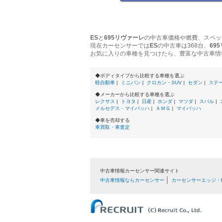
ES
と
695リヴァーレ
の中古車価格や燃費、スペッ
現在カーセンサーでは
ES
の中古車は368台、
69
お気に入りの車種を見つけたら、豊富な中古車情
◆ボディタイプから比較する車種を選ぶ
軽自動車
|
ミニバン
|
クロカン・SUV
|
セダン
|
ステ
◆メーカーから比較する車種を選ぶ
レクサス
|
トヨタ
|
日産
|
ホンダ
|
マツダ
|
スバル
|
メルセデス・マイバッハ
|
ＡＭＧ
|
マイバッハ
◆車を売却する
車買取・車査定
中古車情報カーセンサー関連サイト
中古車情報ならカーセンサー
カーセンサーエッジ・