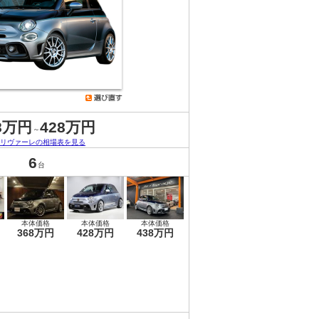
8万円
428万円
～
95リヴァーレの相場表を見る
6
台
本体価格
本体価格
本体価格
368万円
428万円
438万円