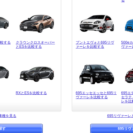
る
比較する
クラウンクロスオーバー
プントエヴォと695リヴ
500e
とESを比較する
ァーレを比較する
ヴァー
RXとESを比較する
695エッセエッセと695リ
695
ヴァーレを比較する
セラテ
レを比
車種を見る
695リヴァー
探す
695リ