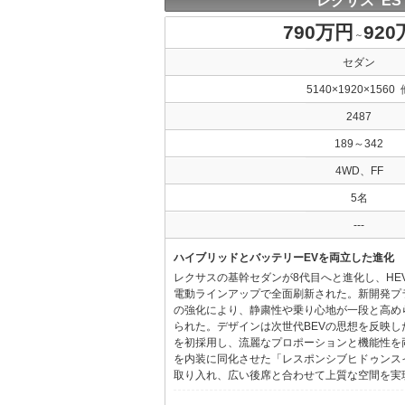
レクサス ES
790万円
92
～
セダン
5140×1920×1560 
2487
189～342
4WD、FF
5名
---
ハイブリッドとバッテリーEVを両立した進化
レクサスの基幹セダンが8代目へと進化し、HE
電動ラインアップで全面刷新された。新開発プ
の強化により、静粛性や乗り心地が一段と高め
られた。デザインは次世代BEVの思想を反映した「Provo
を初採用し、流麗なプロポーションと機能性を
を内装に同化させた「レスポンシブヒドゥンス
取り入れ、広い後席と合わせて上質な空間を実現し