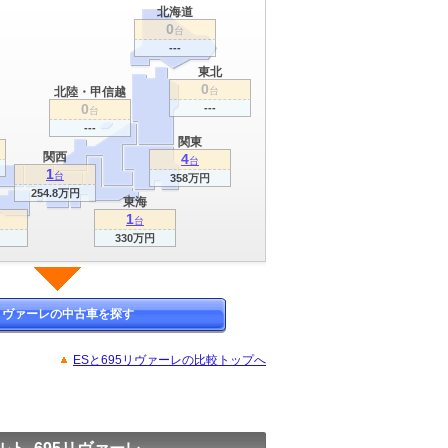
北海道
0
台
---
東北
0
北陸・甲信越
台
0
---
台
---
関東
関西
4
台
1
台
358万円
254.8万円
東海
1
台
330万円
5リヴァーレの中古車を探す
ESと695リヴァーレの比較トップへ