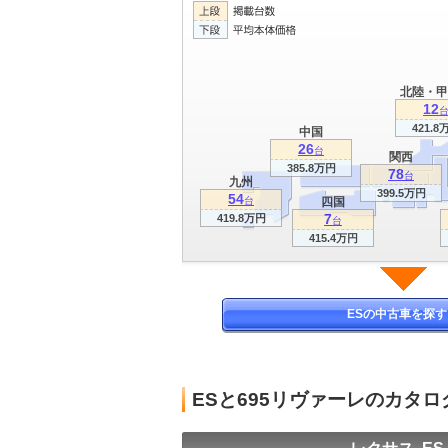
北陸・甲
12
421.8
中国
26
台
関西
385.8万円
78
台
九州
399.5万円
54
台
四国
7
419.8万円
台
415.4万円
ESの中古車を探す
ESと695リヴァーレのカタ