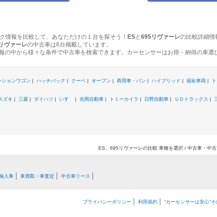
ク情報を比較して、あなただけの１台を探そう！
ES
と
695リヴァーレ
の比較詳細情
5リヴァーレ
の中古車は6台掲載しています。
報の中から様々な条件で中古車を検索できます。カーセンサーはお得・納得の車選
ーションワゴン
|
ハッチバック
|
クーペ
|
オープン
|
商用車・バン
|
ハイブリッド
|
福祉車両
|
ト
スズキ
|
三菱
|
ダイハツ
|
いすゞ
|
光岡自動車
|
トミーカイラ
|
日野自動車
|
ＵＤトラックス
|
ES、695リヴァーレの比較 車種を選択 / 中古車・
輸入車
車買取・車査定
中古車リース
プライバシーポリシー
利用規約
“カーセンサーは安心”そ