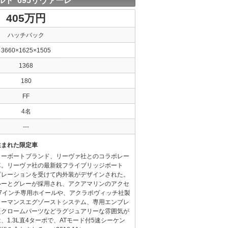
ルト 695リヴァーレ
405万円
ハッチバック
3660×1625×1505
1368
180
FF
4名
---
生まれた限定車
リーボートブランド、リーヴァ社とのコラボレー
車。リーヴァ社の最新鋭フライブリッジボート
ピレーションを受けて内外装がデザインされた。
ルーとグレーが採用され、アクアマリンのアクセ
7インチ専用ホイールや、アクラポヴィッチ社製
ォーマンスエグゾーストシステム、専用エンブレ
たクロームパーツなどラグジュアリーな雰囲気が
1.3L直4ターボで、ATモード付5速シーケン