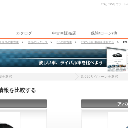
ESと695リヴァーレ
カタログ
中古車販売店
保険/ローン/他
クサスの中古車
>
全国のレクサス
>
ESの中古車
>
ESの比較 車種を比較する
>
E
 ESを選択
3. 695リヴァーレを選択
車情報を比較する
アバ