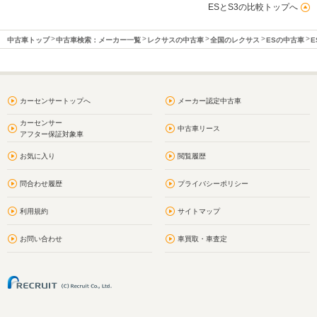
ESとS3の比較トップへ
中古車トップ
中古車検索：メーカー一覧
レクサスの中古車
全国のレクサス
ESの中古車
E
カーセンサートップへ
メーカー認定中古車
カーセンサー
中古車リース
アフター保証対象車
お気に入り
閲覧履歴
問合わせ履歴
プライバシーポリシー
利用規約
サイトマップ
お問い合わせ
車買取・車査定