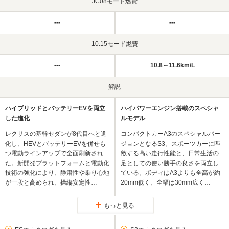
JC08モード燃費
---
---
10.15モード燃費
---
10.8～11.6km/L
解説
ハイブリッドとバッテリーEVを両立
ハイパワーエンジン搭載のスペシャ
した進化
ルモデル
レクサスの基幹セダンが8代目へと進
コンパクトカーA3のスペシャルバー
化し、HEVとバッテリーEVを併せも
ジョンとなるS3。スポーツカーに匹
つ電動ラインアップで全面刷新され
敵する高い走行性能と、日常生活の
た。新開発プラットフォームと電動化
足としての使い勝手の良さを両立し
技術の強化により、静粛性や乗り心地
ている。ボディはA3よりも全高が約
が一段と高められ、操縦安定性…
20mm低く、全幅は30mm広く…
もっと見る