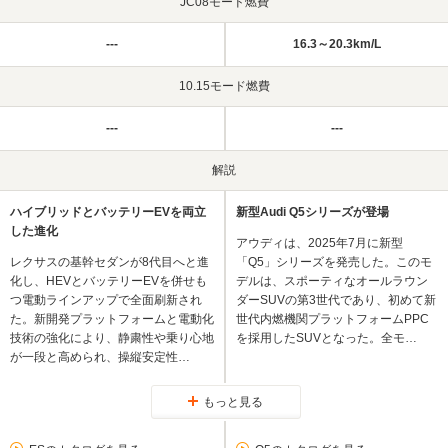
JC08モード燃費
---
16.3～20.3km/L
10.15モード燃費
---
---
解説
ハイブリッドとバッテリーEVを両立
新型Audi Q5シリーズが登場
した進化
アウディは、2025年7月に新型
レクサスの基幹セダンが8代目へと進
「Q5」シリーズを発売した。このモ
化し、HEVとバッテリーEVを併せも
デルは、スポーティなオールラウン
つ電動ラインアップで全面刷新され
ダーSUVの第3世代であり、初めて新
た。新開発プラットフォームと電動化
世代内燃機関プラットフォームPPC
技術の強化により、静粛性や乗り心地
を採用したSUVとなった。全モ…
が一段と高められ、操縦安定性…
もっと見る