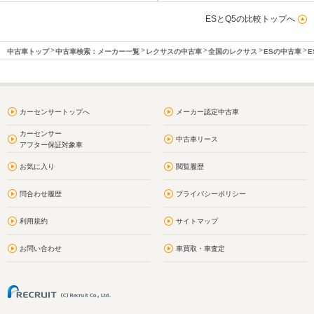
ESとQ5の比較トップへ
中古車トップ
中古車検索：メーカー一覧
レクサスの中古車
全国のレクサス
ESの中古車
E
カーセンサートップへ
メーカー認定中古車
カーセンサー
中古車リース
アフター保証対象車
お気に入り
閲覧履歴
問合わせ履歴
プライバシーポリシー
利用規約
サイトマップ
お問い合わせ
車買取・車査定