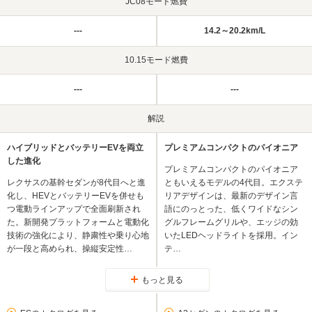
JC08モード燃費
---
14.2～20.2km/L
10.15モード燃費
---
---
解説
ハイブリッドとバッテリーEVを両立
プレミアムコンパクトのパイオニア
した進化
プレミアムコンパクトのパイオニア
レクサスの基幹セダンが8代目へと進
ともいえるモデルの4代目。エクステ
化し、HEVとバッテリーEVを併せも
リアデザインは、最新のデザイン言
つ電動ラインアップで全面刷新され
語にのっとった、低くワイドなシン
た。新開発プラットフォームと電動化
グルフレームグリルや、エッジの効
技術の強化により、静粛性や乗り心地
いたLEDヘッドライトを採用。イン
が一段と高められ、操縦安定性…
テ…
もっと見る