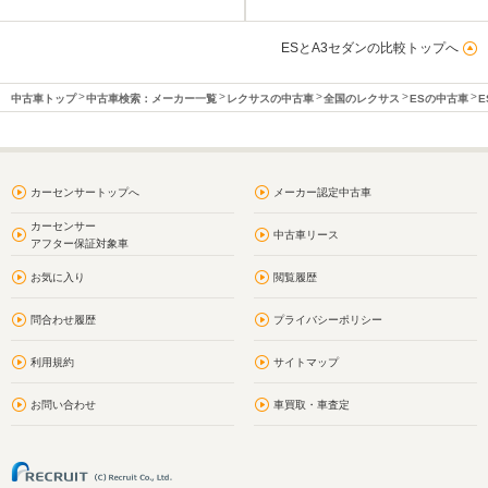
ESとA3セダンの比較トップへ
中古車トップ
中古車検索：メーカー一覧
レクサスの中古車
全国のレクサス
ESの中古車
E
カーセンサートップへ
メーカー認定中古車
カーセンサー
中古車リース
アフター保証対象車
お気に入り
閲覧履歴
問合わせ履歴
プライバシーポリシー
利用規約
サイトマップ
お問い合わせ
車買取・車査定